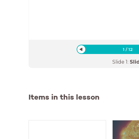
3.3 Zonne-
1
/
12
Slide
1
:
Sli
Items in this lesson
Z