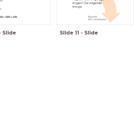
0 J
krijgen? Zie volgende
t
filmpje
100% = 20%
-
Slide
Slide
11
-
Slide