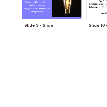
E
is 20
tot
De lamp zet 40 J om in licht en
Gevraagd
: rendemen
160 J om in warmte.
Oplossing
:
Hoe groot is het rendement van
deze gloeilamp?
n = 40/200 x 
Slide
9
-
Slide
Slide
10