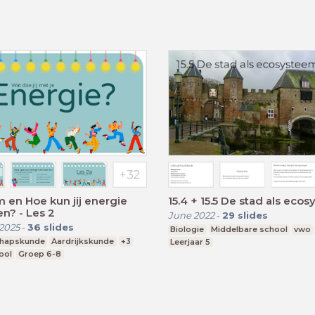
en Hoe kun jij energie
15.4 + 15.5 De stad als eco
n? - Les 2
June 2022
-
29
slides
2025
-
36
slides
Biologie
Middelbare school
vwo
chapskunde
Aardrijkskunde
+3
Leerjaar 5
ool
Groep 6-8