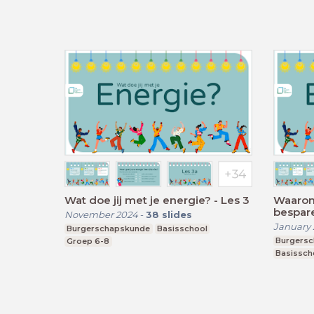
Wat doe jij met je energie? - Les 3
Waarom 
bespare
November 2024
-
38
slides
January 
Burgerschapskunde
Basisschool
Burgers
Groep 6-8
Basissch