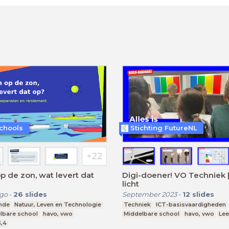
chools
Stichting FutureNL
p de zon, wat levert dat
Digi-doener! VO Techniek | 
licht
ago
-
26
slides
September 2023
-
12
slides
nde
Natuur, Leven en Technologie
Techniek
ICT-basisvaardigheden
lbare school
havo, vwo
Middelbare school
havo, vwo
Lee
3,4