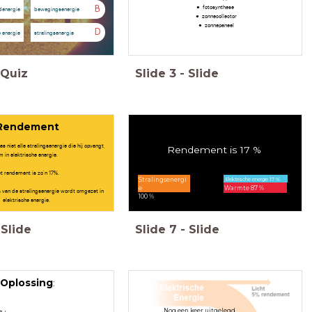
fotosynthese
B
denergie
bewegingsenergie
zonnecollector
zonnepaneel
D
e energie
stralingsenergie
Quiz
Slide
3
-
Slide
Rendement
as niet alle stralingsenergie die hij opvangt,
Rendement is 17 %
m in elektrische energie.
t rendement is zo'n 17%.
Elektrische energie 17 %
Stralingsenergi
Warmte 87 %
e
% van de stralingsenergie wordt omgezet in
100 %
elektrische energie.
Slide
Slide
7
-
Slide
Oplossing
:
Nog een keer uitgelegd