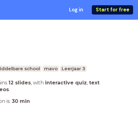
Log in
Start for free
iddelbare school
mavo
Leerjaar 3
ains
12 slides
,
with
interactive quiz
,
text
deos
.
n is:
30
min