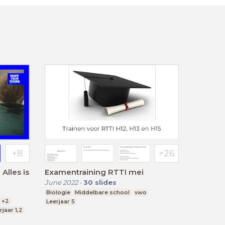
Alles is
Examentraining RTTI mei
June 2022
-
30
slides
Biologie
Middelbare school
vwo
+2
Leerjaar 5
rjaar 1,2