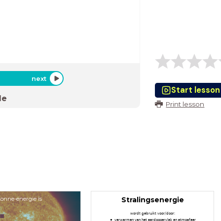
energie
next
Start lesson
de
Print lesson
onne-energie is
Stralingsenergie
wordt gebruikt voor/door:
verwarmen van het aardoppervlak en atmosfeer