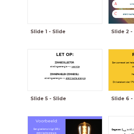
A
win
3.3 Zonne-
C
elektrisch
energie
Slide
1
-
Slide
Slide
2
-
LET OP:
ZONNECOLLECTOR
:
Een zonnecel zet hela
stralingsenergie -->
warmte
o
ZONNEPANELEN (ZONNECEL)
:
He
stralingsenergie -->
elektrische energie
Dit betekent dat 17
Slide
5
-
Slide
Slide
6
-
Voorbeeld:
Een gloeilamp krijgt 200 J
Gegeven
: E
is 40 J
nut
elektrische energie.