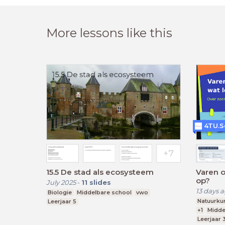
More lessons like this
4TU.S
15.5 De stad als ecosysteem
Varen o
op?
July 2025
-
11
slides
13 days 
Biologie
Middelbare school
vwo
Natuurku
Leerjaar 5
+1
Midde
Leerjaar 