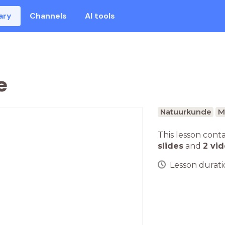
ary
Channels
AI tools
e
Natuurkunde
M
This lesson cont
slides
and
2 vi
Lesson duratio