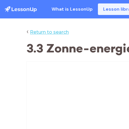
What is LessonUp
Lesson libr
‹
Return to search
3.3 Zonne-energi