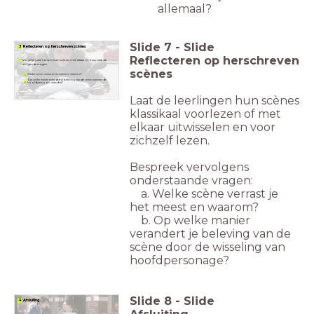
allemaal?
Slide
7
-
Slide
3 Reflecteren op herschreven scènes
Reflecteren op herschreven
Vergelijk jullie herschreven scènes met elkaar en bespreek de
volgende vragen:
scènes
Welke scène verrast je het meest en waarom?
Op welke manier verandert je beleving van de scène wanneer de
hoofdpersoon verandert?
Laat de leerlingen hun scènes
klassikaal voorlezen of met
elkaar uitwisselen en voor
zichzelf lezen.
Bespreek vervolgens
onderstaande vragen:
a. Welke scène verrast je
het meest en waarom?
b. Op welke manier
verandert je beleving van de
scène door de wisseling van
hoofdpersonage?
Slide
8
-
Slide