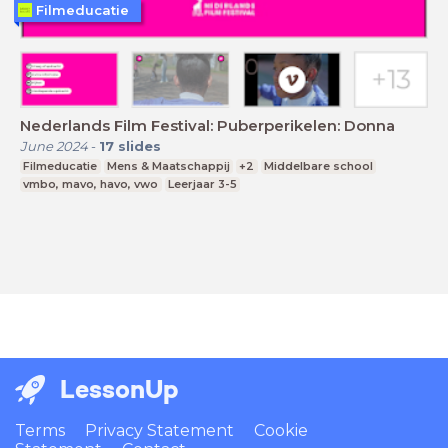
Filmeducatie
Nederlands Film Festival: Puberperikelen: Donna
June 2024
-
17
slides
Filmeducatie
Mens & Maatschappij
+2
Middelbare school
vmbo, mavo, havo, vwo
Leerjaar 3-5
LessonUp
Terms
Privacy Statement
Cookie