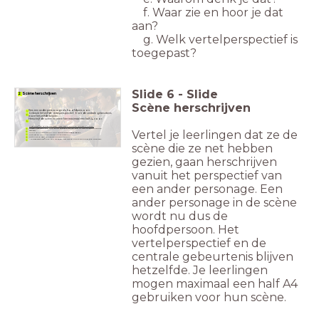
f. Waar zie en hoor je dat
aan?
g. Welk vertelperspectief is
toegepast?
Slide
6
-
Slide
2 Scène herschrijven
Scène herschrijven
Kies een ander personage als hoofdpersoon.
Gebruik hetzelfde vertelperspectief. Ook de centrale gebeurtenis
moet hetzelfde blijven.
Herschrijf de scène en neem hier maximaal een half A4 voor.
Wees specifiek en gedetailleerd! Deze vragen kunnen je daarbij helpen:
Speelt deze scène zich ook af op andere plekken dan in het oorspronkelijke
Vertel je leerlingen dat ze de
verhaal?
Komt je hoofdpersoon ook andere personages tegen?
Wat ziet en hoort je nieuwe hoofdpersoon?
Wat doet en zegt je nieuwe hoofdpersoon?
Als deze scène verfilmd zou worden, wat ziet en hoort de kijker dan allemaal?
scène die ze net hebben
gezien, gaan herschrijven
vanuit het perspectief van
een ander personage. Een
ander personage in de scène
wordt nu dus de
hoofdpersoon. Het
vertelperspectief en de
centrale gebeurtenis blijven
hetzelfde. Je leerlingen
mogen maximaal een half A4
gebruiken voor hun scène.