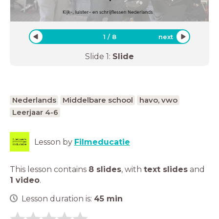
1
/
8
next
Slide
1
:
Slide
Nederlands
Middelbare school
havo, vwo
Leerjaar 4-6
Lesson by
Filmeducatie
This lesson contains
8 slides
,
with
text slides
and
1 video
.
Lesson duration is:
45
min