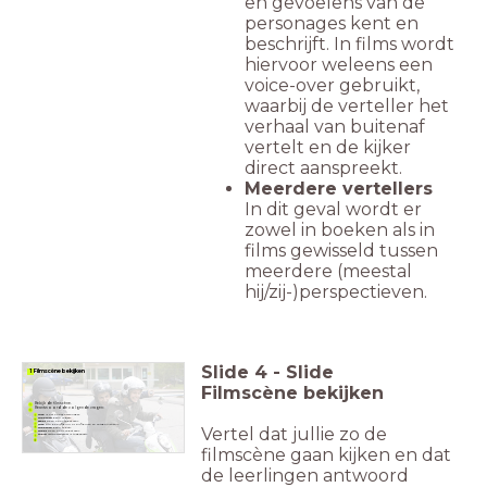
en gevoelens van de
personages kent en
beschrijft. In films wordt
hiervoor weleens een
voice-over gebruikt,
waarbij de verteller het
verhaal van buitenaf
vertelt en de kijker
direct aanspreekt.
Meerdere vertellers
In dit geval wordt er
zowel in boeken als in
films gewisseld tussen
meerdere (meestal
hij/zij-)perspectieven.
Slide
4
-
Slide
1 Filmscène bekijken
Filmscène bekijken
Bekijk de filmscène.
Beantwoord de volgende vragen:
Wie
is het hoofdpersonage?
Waarom
denk je dat?
waar
zie en hoor je dat aan?
Wie
zijn de bijfiguur of bijfiguren en antagonist(en)?
Vertel dat jullie zo de
Waarom
denk je dat?
Waar
zie en hoor je dat aan?
Welk
vertelperspectief is toegepast?
filmscène gaan kijken en dat
de leerlingen antwoord