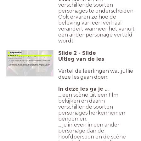
verschillende soorten
personages te onderscheiden.
Ook ervaren ze hoe de
beleving van een verhaal
verandert wanneer het vanuit
een ander personage verteld
wordt.
Slide
2
-
Slide
Uitleg van de les
In deze les ga je...
Uitleg van de les
... een scène uit een film bekijken en daarin verschillende soorten personages
herkennen en benoemen.
... je inleven in een ander personage dan de hoofdpersoon en de scène
herschrijven vanuit diens perspectief.
... reflecteren op de veranderingen die er optreden in de beleving van een
scène wanneer het verhaal vanuit een ander personage wordt beschreven.
Vertel de leerlingen wat jullie
deze les gaan doen.
In deze les ga je ...
... een scène uit een film
bekijken en daarin
verschillende soorten
personages herkennen en
benoemen.
... je inleven in een ander
personage dan de
hoofdpersoon en de scène