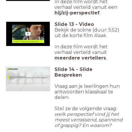
In deze film wordt het
verhaal verteld vanuit een
hij/zij-perspectief
.
Slide
13
-
Video
Bekijk de scène (duur: 5:52)
uit de korte film
Raak.
In deze film wordt het
verhaal verteld vanuit
meerdere vertellers
.
Slide
14
-
Slide
4 Bespreken
Bespreken
Deel je antwoorden met je klas.
Welk perspectief vind jij het meest verrassend, spannend of grappig? En
waarom?
Vraag aan je leerlingen hun
antwoorden klassikaal te
delen.
Stel ze de volgende vraag:
welk perspectief vind jij het
meest verrassend, spannend
of grappig? En waarom?