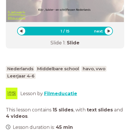
1
/
15
next
Slide
1
:
Slide
Nederlands
Middelbare school
havo, vwo
Leerjaar 4-6
Lesson by
Filmeducatie
This lesson contains
15 slides
,
with
text slides
and
4 videos
.
Lesson duration is:
45
min