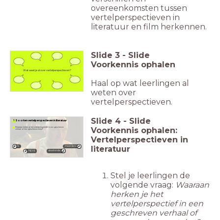
overeenkomsten tussen
vertelperspectieven in
literatuur en film herkennen.
Slide
3
-
Slide
Voorkennis ophalen
Wat weet je al over vertelperspectieven?
Haal op wat leerlingen al
weten over
vertelperspectieven.
Slide
4
-
Slide
1 Soorten vertelperspectieven in literatuur
Voorkennis ophalen:
Waaraan herken je het vertelperspectief in een geschreven
verhaal of een geschreven tekst?
Vertelperspectieven in
literatuur
ik
meerdere
hij/zij
alwetende
Stel je leerlingen de
volgende vraag:
Waaraan
herken je het
vertelperspectief in een
geschreven verhaal of