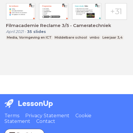
Filmacademie Reclame 3/5 - Cameratechniek
April 2021
-
35
slides
Media, Vormgeving en ICT
Middelbare school
vmbo
Leerjaar 3,4
LessonUp
Terms
Privacy Statement
Cookie
Statement
Contact