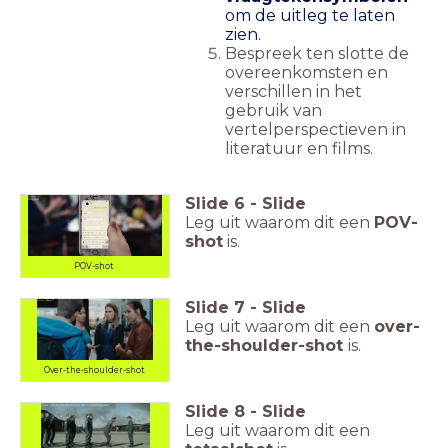
om de uitleg te laten
zien.
Bespreek ten slotte de
overeenkomsten en
verschillen in het
gebruik van
vertelperspectieven in
literatuur en films.
Slide
6
-
Slide
Film:
#Tagged
Leg uit waarom dit een
POV-
shot
is.
POV-shot
Slide
7
-
Slide
Film:
Boy 7
Leg uit waarom dit een
over-
the-shoulder-shot
is.
Over-the-shoulder-shot
Slide
8
-
Slide
Film:
Een bizarre samenloop van omstandigheden
Leg uit waarom dit een