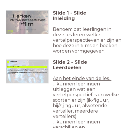
Slide
1
-
Slide
Inleiding
Benoem dat leerlingen in
deze les leren welke
vertelperspectieven er zijn en
hoe deze in films en boeken
worden vormgegeven.
Slide
2
-
Slide
Leerdoelen
Leerdoelen
Aan het einde van de les...
...kun je uitleggen wat een
vertelperspectief
is en welke soorten er zijn (ik-figuur,
hij/zij-figuur, alwetende verteller,
meerdere vertellers).
...kun je
verschillen en overeenkomsten
herkennen tussen vertelperspectieven in
literatuur en film.
Aan het einde van de les...
... kunnen leerlingen
uitleggen wat een
vertelperspectief is en welke
soorten er zijn (ik-figuur,
hij/zij-figuur, alwetende
verteller,
meerdere
vertellers).
... kunnen leerlingen
verschillen en