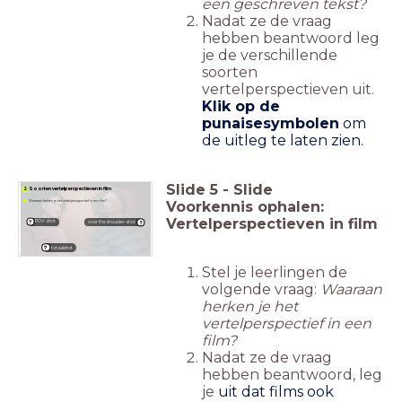
een geschreven tekst?
Nadat ze de vraag
hebben beantwoord leg
je de verschillende
soorten
vertelperspectieven uit.
Klik op de
punaisesymbolen
om
de uitleg te laten zien.
Slide
5
-
Slide
2 Soorten vertelperspectieven in film
Voorkennis ophalen:
Waaraan herken je het vertelperspectief in een film?
Vertelperspectieven in film
POV- shot
over the shoulder-shot
totaalshot
Stel je leerlingen de
volgende vraag:
Waaraan
herken je het
vertelperspectief in een
film?
Nadat ze de vraag
hebben beantwoord, leg
je
uit dat films ook