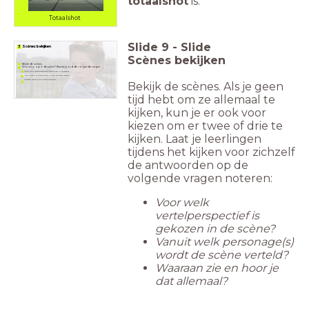
totaalshot
is.
Totaalshot
Slide
9
-
Slide
3 Scènes bekijken
Scènes bekijken
Bekijk de scènes.
Wat valt je op in de scène? Beantwoord de volgende vragen:
Voor welk vertelperspectief is gekozen in de scène?
Vanuit welk(e) personage(s) wordt de scène verteld?
Waaraan zie en hoor je dat allemaal?
Bekijk de scènes. Als je geen
tijd hebt om ze allemaal te
kijken, kun je er ook voor
kiezen om er twee of drie te
kijken. Laat je leerlingen
tijdens het kijken voor zichzelf
de antwoorden op de
volgende vragen noteren:
Voor welk
vertelperspectief is
gekozen in de scène?
Vanuit welk personage(s)
wordt de scène verteld?
Waaraan zie en hoor je
dat allemaal?