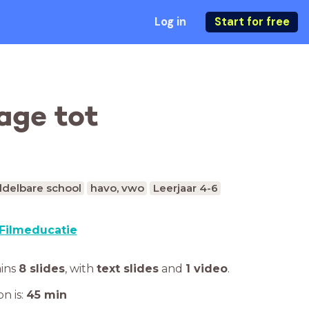
Log in
Start for free
age tot
delbare school
havo, vwo
Leerjaar 4-6
Filmeducatie
ains
8 slides
,
with
text slides
and
1 video
.
n is:
45
min