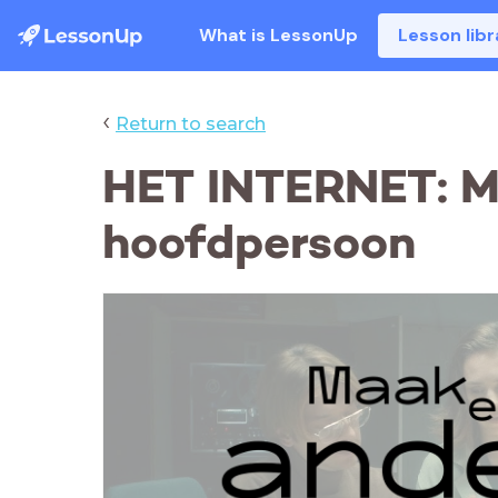
What is LessonUp
Lesson libr
‹
Return to search
HET INTERNET: M
hoofdpersoon