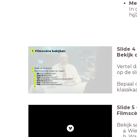
Me
In 
hij
Slide
4
1 Filmscène bekijken
Bekijk 
Vertel d
Bekijk de filmscène.
op de sl
Beantwoord de volgende vragen:
Wie
is het hoofdpersonage?
Waarom
denk je dat?
Waar
zie en hoor je dat aan?
Wie
zijn de bijfiguur of bijfiguren en antagonist(en)?
Waarom
denk je dat?
Bepaal o
Waar
zie en hoor je dat aan?
Welk
vertelperspectief is toegepast?
klassika
Slide
5
Filmscè
Bekijk 
a. Wie 
b. Waa