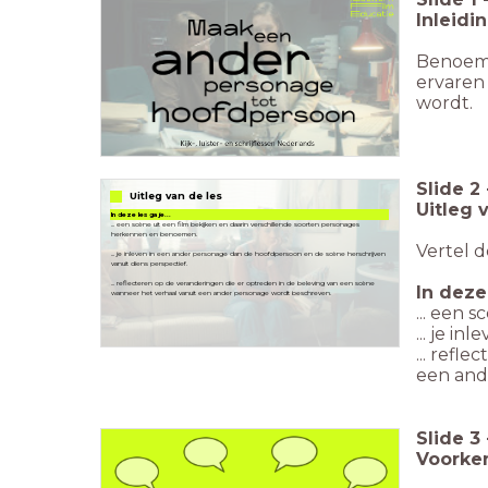
Inleidi
Benoem 
ervaren
wordt.
Slide
2
Uitleg van de les
Uitleg 
In deze les ga je...
... een scène uit een film bekijken en daarin verschillende soorten personages
Vertel d
... je inleven in een ander personage dan de hoofdpersoon en de scène herschrijven
... reflecteren op de veranderingen die er optreden in de beleving van een scène
In deze 
... een
... je i
... refl
een and
Slide
3
Voorke