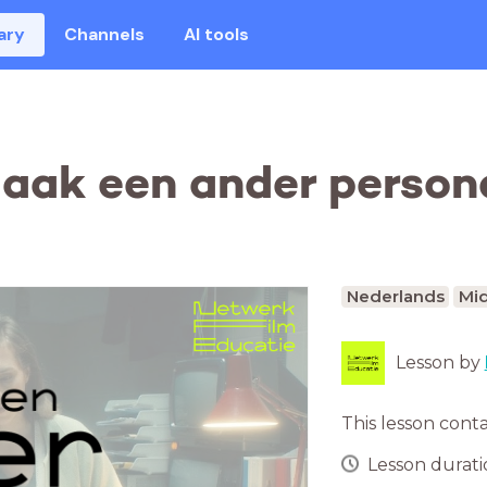
ary
Channels
AI tools
aak een ander person
Nederlands
Mid
Lesson by
This lesson cont
Lesson duratio