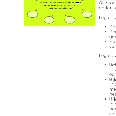
Ga na w
Wat weet je over verschillende
soorten
personages
? Wat weet je over
onderst
vertelperspectieven
?
Leg uit 
D
Pe
ge
Het
ver
Leg uit 
Ik-
In 
een
Hij
In 
mee
het
Hij
In 
per
ver