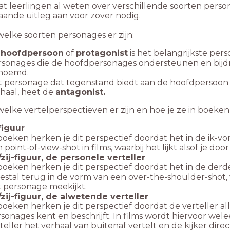
at leerlingen al weten over verschillende soorten perso
aande uitleg aan voor zover nodig.
welke soorten personages er zijn:
e
hoofdpersoon
of
protagonist
is het belangrijkste pers
rsonages die de hoofdpersonages ondersteunen en bijd
noemd.
 personage dat tegenstand biedt aan de hoofdpersoon en
haal, heet de
antagonist.
welke vertelperspectieven er zijn en hoe je ze in boeke
figuur
boeken herken je dit perspectief doordat het in de ik-vor
 point-of-view-shot in films, waarbij het lijkt alsof je do
/zij-figuur, de personele verteller
boeken herken je dit perspectief doordat het in de derde 
stal terug in de vorm van een over-the-shoulder-shot, w
 personage meekijkt.
/zij-figuur, de alwetende verteller
boeken herken je dit perspectief doordat de verteller 
sonages kent en beschrijft. In films wordt hiervoor wele
teller het verhaal van buitenaf vertelt en de kijker dire