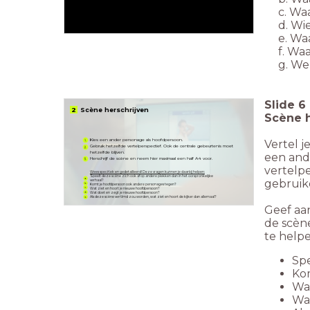
c. Waar
d. Wie z
e. Waa
f. Waar
g. Welk
Slide
6
2 Scène herschrijven
Scène h
Kies een ander personage als hoofdpersoon.
Vertel j
Gebruik hetzelfde vertelperspectief. Ook de centrale gebeurtenis moet
hetzelfde blijven.
een and
Herschrijf de scène en neem hier maximaal een half A4 voor.
vertelpe
Wees specifiek en gedetailleerd! Deze vragen kunnen je daarbij helpen:
Speelt deze scène zich ook af op andere plekken dan in het oorspronkelijke
gebruik
verhaal?
Komt je hoofdpersoon ook andere personages tegen?
Wat ziet en hoort je nieuwe hoofdpersoon?
Wat doet en zegt je nieuwe hoofdpersoon?
Als deze scène verfilmd zou worden, wat ziet en hoort de kijker dan allemaal?
Geef aan
de scèn
te helpe
Spe
Ko
Wat
Wa