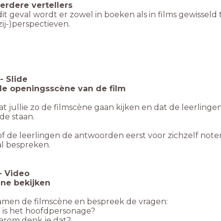
erdere vertellers
dit geval wordt er zowel in boeken als in films gewissel
/zij-)perspectieven.
-
Slide
de openingsscène van de film
at jullie zo de filmscène gaan kijken en dat de leerli
ide staan.
f de leerlingen de antwoorden eerst voor zichzelf noter
al bespreken.
-
Video
ne bekijken
samen de filmscène en bespreek de vragen:
is het hoofdpersonage?
rom denk je dat?