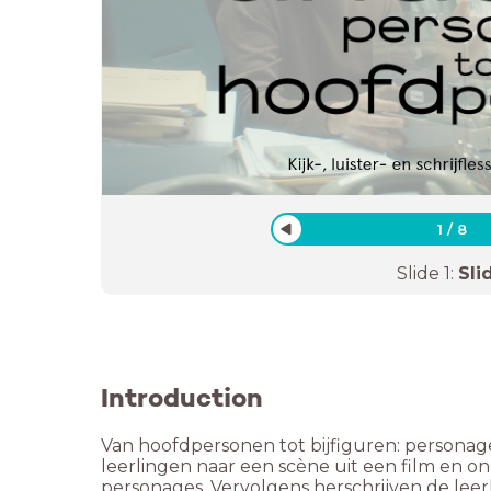
1
/
8
Slide
1
:
Sli
Introduction
Van hoofdpersonen tot bijfiguren: personage
leerlingen naar een scène uit een film en o
personages. Vervolgens herschrijven de leer