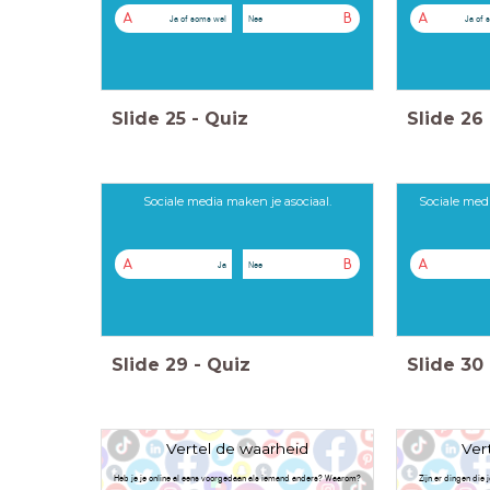
A
B
A
Ja of soms wel
Nee
Ja of 
Slide
25
-
Quiz
Slide
26
Sociale media maken je asociaal.
Sociale med
A
B
A
Ja
Nee
Slide
29
-
Quiz
Slide
30
Vertel de waarheid
Ver
Heb je je online al eens voorgedaan als iemand anders? Waarom?
Zijn er dingen die 