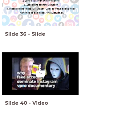
Zoek 5 tips over online veiligheid
Zoek online een foto van jezelf
Misschien heb je nog 1001 vragen? Zoek op wat je al lang wilde
weten op de site https://www.watwat.be/
Slide
36
-
Slide
Slide
40
-
Video