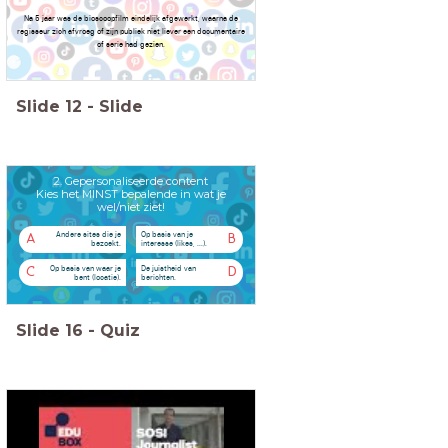
Na 5 jaar was de bioscoopfilm eindelijk afgewerkt, waarna de
regisseur zich afvroeg of zijn publiek niet liever een documentaire
of serie had gezien.
Slide
12
-
Slide
2. Gepersonaliseerde content
Kies het MINST bepalende in wat je
wel/niet ziet!
Andere sites die je
Op basis van je
A
B
bezoekt.
interesse (likes, ...).
Op basis van waar je
De juistheid van
C
D
bent (locatie).
berichten.
Slide
16
-
Quiz