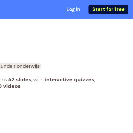
Log in
Start for free
undair onderwijs
ains
42 slides
,
with
interactive quizzes
,
9 videos
.