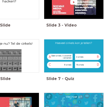
hacken?
Slide
Slide
3
-
Video
Hoeveel cirkels kon je tellen?
je nu? Tel de cirkels!
Geen cirkels, ik zie enkel
A
B
4 cirkels
vierkanten
C
D
8 cirkels
16 cirkels
Slide
Slide
7
-
Quiz
Wat hoor jij?