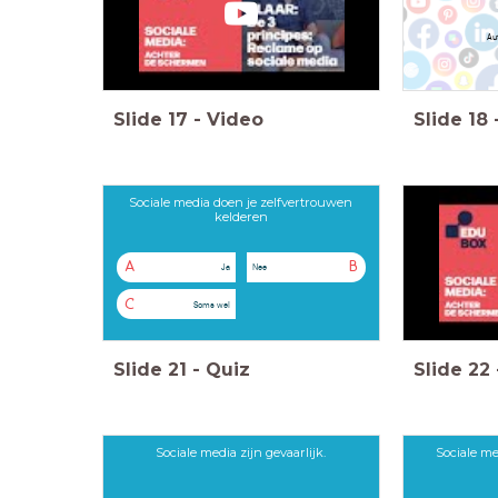
Au
Slide
17
-
Video
Slide
18
Sociale media doen je zelfvertrouwen
kelderen
A
B
Ja
Nee
C
Soms wel
Slide
21
-
Quiz
Slide
22
Sociale media zijn gevaarlijk.
Sociale me