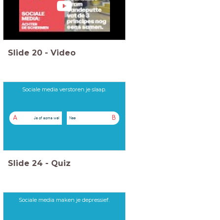
Slide
20
-
Video
Sociale media verstoren je slaap.
A
B
Ja of soms wel
Nee
Slide
24
-
Quiz
Sociale media maken je depressief.