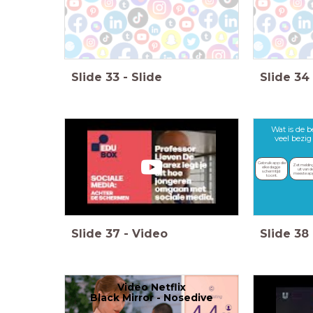
Slide
33
-
Slide
Slide
34
Wat is de b
veel bezi
Gebruik app die 
Zet melding
elke dag je 
uit van de
schermtijd 
meeste ap
toont.
Slide
37
-
Video
Slide
38
Video Netflix
Black Mirror - Nosedive