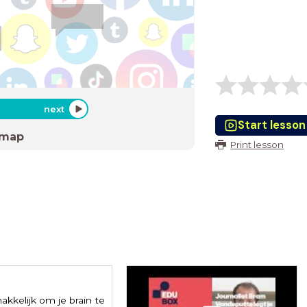
next
Start lesson
 map
Print lesson
akkelijk om je brain te