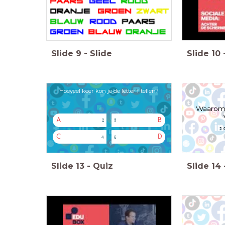
Slide
9
-
Slide
Slide
10
Hoeveel keer kon je de letter f tellen?
Waarom 
A
B
2
3
2. 
C
D
4
5
Slide
13
-
Quiz
Slide
14