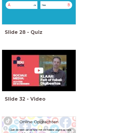
A
B
Ja
Nee
Slide
28
-
Quiz
Slide
32
-
Video
Online Opdrachten
Zoek de naam van de hond met de meeste volgers op insta