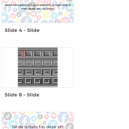
Sociale media gebruiken trucs om je aandacht te vangen zodat je
alleen nog oog hebt voor die app.
Slide
4
-
Slide
Slide
8
-
Slide
Tel de letters f in deze zin: