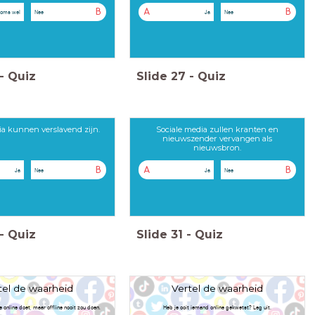
B
A
B
soms wel
Nee
Ja
Nee
-
Quiz
Slide
27
-
Quiz
ia kunnen verslavend zijn.
Sociale media zullen kranten en
nieuwszender vervangen als
nieuwsbron.
B
A
B
Ja
Nee
Ja
Nee
-
Quiz
Slide
31
-
Quiz
tel de waarheid
Vertel de waarheid
je online doet, maar offline nooit zou doen.
Heb je ooit iemand online gekwetst? Leg uit.