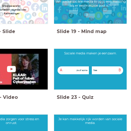
Van welke sociale media krijg jij een melding
als er een nieuwe post is?
Eindeloos scrollen
tomatisch volgende video
Pushmeldingen
-
Slide
Slide
19
-
Mind map
Sociale media maken je eenzaam.
A
B
Ja of soms
Nee
-
Video
Slide
23
-
Quiz
dia zorgen voor stress en
Je kan makkelijk rijk worden van sociale
onrust.
media.