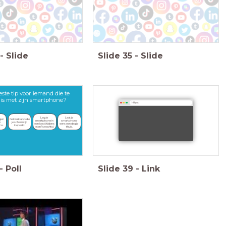
-
Slide
Slide
35
-
Slide
este tip voor iemand die te
g is met zijn smartphone?
https:
Leg je 
Laat je 
en 
Gebruik app die 
smartphone in 
smartphone 
 
je schermtijd 
een kast (tijdens 
eens een dagje 
ps.
beperkt.
eten/'s nachts)
thuis.
-
Poll
Slide
39
-
Link