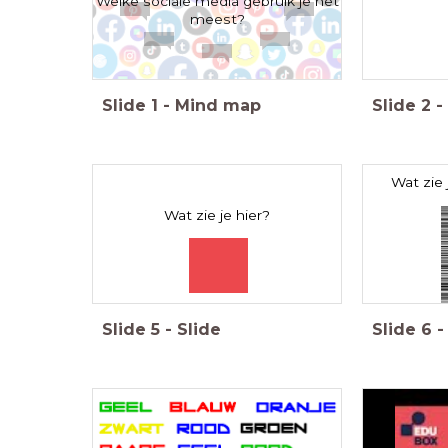
Welke sociale media gebruik je het
meest?
Slide
1
-
Mind map
Slide
2
-
Wat zie 
Wat zie je hier?
Slide
5
-
Slide
Slide
6
-