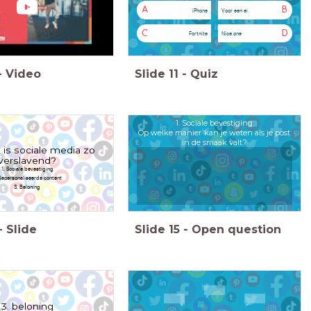
A
B
iPhone
Voor een ei
C
D
Fortnite
Nice one
-
Video
Slide
11
-
Quiz
1. Sociale bevestiging
Op welke manier kan je weten als je post
in de smaak valt?
is sociale media zo
verslavend?
1. Sociale bevestiging
Gepersonaliseerde content
3. Beloning
-
Slide
Slide
15
-
Open question
3. beloning