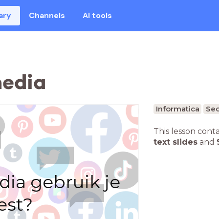
ary
Channels
AI tools
media
Informatica
Sec
This lesson cont
text slides
and
dia gebruik je
est?