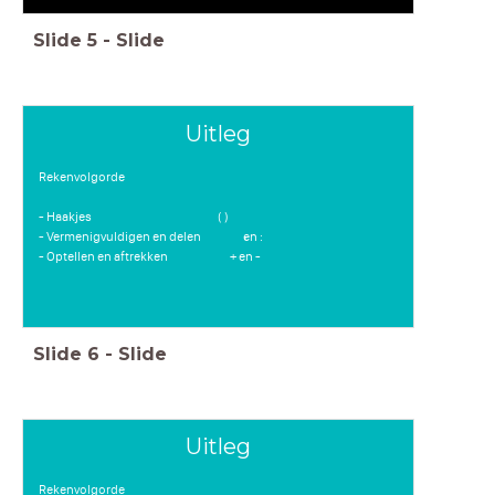
Slide
5
-
Slide
Uitleg
Rekenvolgorde
- Haakjes ( )
- Vermenigvuldigen en delen en :
⋅
- Optellen en aftrekken + en -
Slide
6
-
Slide
Uitleg
Rekenvolgorde