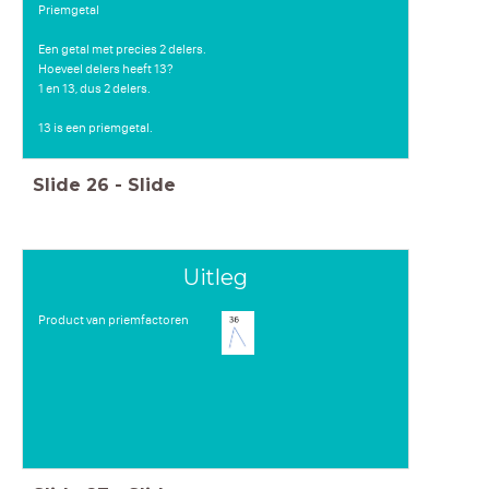
Priemgetal
Een getal met precies 2 delers.
Hoeveel delers heeft 13?
1 en 13, dus 2 delers.
13 is een priemgetal.
Slide
26
-
Slide
Uitleg
Product van priemfactoren