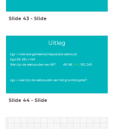
Slide
43
-
Slide
Uitleg
kgv -> kleinste gemeenschappelijke veelvoud
kgv(36, 48) = 144
Wat zijn de veelvouden van 48? 48, 96,
144
, 192, 240
kgv -> wat zijn de veelvouden van het grootste getal?
Slide
44
-
Slide