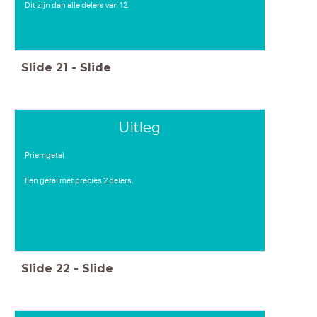
Dit zijn dan alle delers van 12.
Slide
21
-
Slide
Uitleg
Priemgetal
Een getal met precies 2 delers.
Slide
22
-
Slide