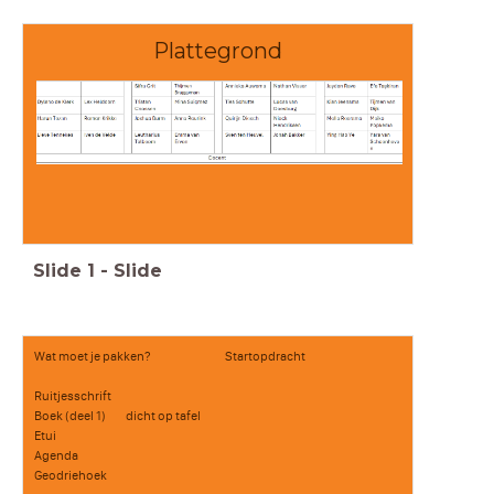
Plattegrond
Slide
1
-
Slide
Wat moet je pakken?
Startopdracht
Ruitjesschrift
Boek (deel 1) dicht op tafel
Etui
Agenda
Geodriehoek