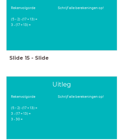
Rekenvolgorde Schrijf alle berekeningen op!
(5 - 2) (17 + 13) =
⋅
3 (17 + 13) =
⋅
Slide
15
-
Slide
Uitleg
Rekenvolgorde Schrijf alle berekeningen op!
(5 - 2) (17 + 13) =
⋅
3 (17 + 13) =
⋅
3 30 =
⋅