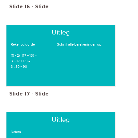
Slide
16
-
Slide
Uitleg
Rekenvolgorde Schrijf alle berekeningen op!
(5 - 2) (17 + 13) =
⋅
3 (17 + 13) =
⋅
3 30 = 90
⋅
Slide
17
-
Slide
Uitleg
Delers