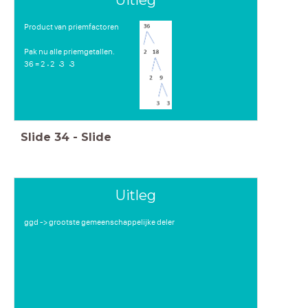
Product van priemfactoren
Pak nu alle priemgetallen.
36 = 2 2 3 3
⋅
⋅
⋅
Slide
34
-
Slide
Uitleg
ggd -> grootste gemeenschappelijke deler