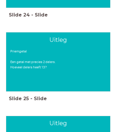
Slide
24
-
Slide
Uitleg
Priemgetal
Een getal met precies 2 delers.
Hoeveel delers heeft 13?
Slide
25
-
Slide
Uitleg