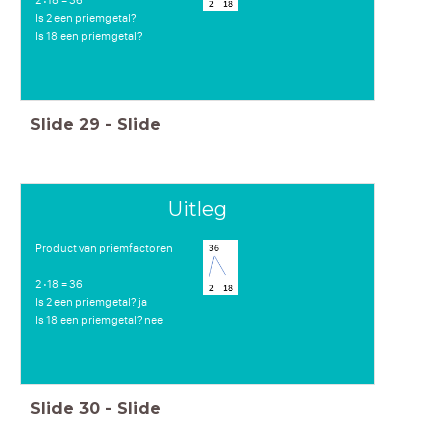
2 18 = 36
⋅
Is 2 een priemgetal?
Is 18 een priemgetal?
Slide
29
-
Slide
Uitleg
Product van priemfactoren
2 18 = 36
⋅
Is 2 een priemgetal? ja
Is 18 een priemgetal? nee
Slide
30
-
Slide