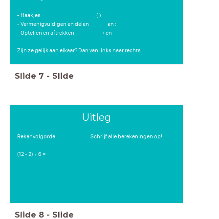
- Haakjes ( )
- Vermenigvuldigen en delen en :
⋅
- Optellen en aftrekken + en -
Zijn ze gelijk aan elkaar? Dan van links naar rechts.
Slide
7
-
Slide
Uitleg
Rekenvolgorde Schrijf alle berekeningen op!
(12 - 2) 6 =
⋅
Slide
8
-
Slide