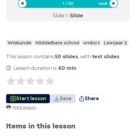
1
/
50
next
Slide
1
:
Slide
Wiskunde
Middelbare school
vmbo t
Leerjaar 2
This lesson contains
50 slides
,
with
text slides
.
Lesson duration is:
60
min
Start lesson
Save
Share
Print lesson
Items in this lesson