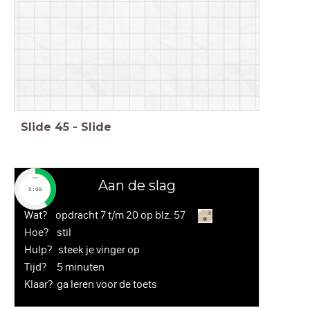
Slide
45
-
Slide
timer
Aan de slag
5:00
Wat? opdracht 7 t/m 20 op blz. 57
Hoe? stil
Hulp? steek je vinger op
Tijd? 5 minuten
Klaar? ga leren voor de toets