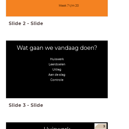
Maak 7 t/m 20
Slide
2
-
Slide
Wat gaan we vandaag doen?
Huiswerk
Leerdoelen
Uitleg
Aan de slag
Controle
Slide
3
-
Slide