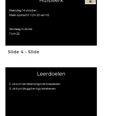
Huiswerk
Maandag 14 oktober:
Maak opdracht 1 t/m 20 van H2
Vandaag in de les:
7 t/m 20
Slide
4
-
Slide
Leerdoelen
2. Je kunt de rekenvolgorde toepassen.
3. Je kunt de ggd en kgv berekenen.