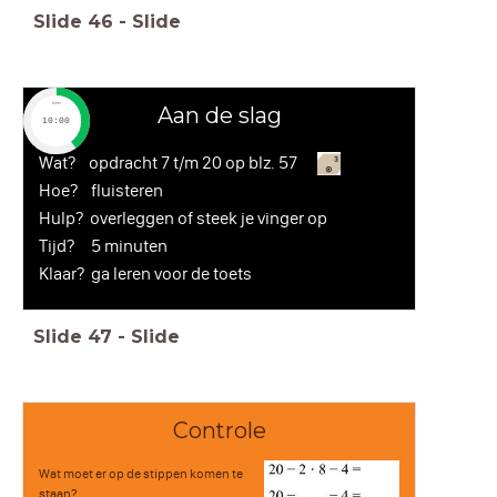
Slide
46
-
Slide
timer
Aan de slag
10:00
Wat? opdracht 7 t/m 20 op blz. 57
Hoe? fluisteren
Hulp? overleggen of steek je vinger op
Tijd? 5 minuten
Klaar? ga leren voor de toets
Slide
47
-
Slide
Controle
Wat moet er op de stippen komen te
staan?