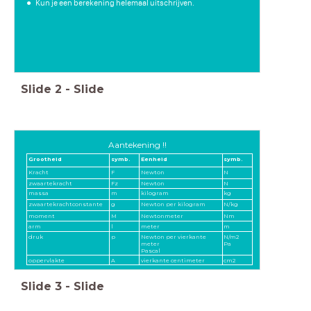
Kun je een berekening helemaal uitschrijven.
Slide
2
-
Slide
Aantekening !!
Grootheid
symb.
Eenheid
symb.
Kracht
F
Newton
N
zwaartekracht
Fz
Newton
N
massa
m
kilogram
kg
zwaartekrachtconstante
g
Newton per kilogram
N/kg
moment
M
Newtonmeter
Nm
arm
l
meter
m
druk
p
Newton per vierkante
N/m2
meter
Pa
Pascal
oppervlakte
A
vierkante centimeter
cm2
Slide
3
-
Slide