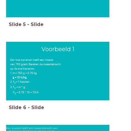
Slide
5
-
Slide
Voorbeeld 1
Een tros bananen heeft een massa
van 750 gram. Bereken de zwaartekracht
op de tros bananen.
1. m = 750 g = 0,75 kg
g = 10 N/kg
2. F
= ? Newton
z
3. F
= m * g
z
F
= 0,75 * 10 = 7,5 N
z
Slide
6
-
Slide
Een puppie heeft een zwaartekracht van
17 Newton. Bereken de massa van de