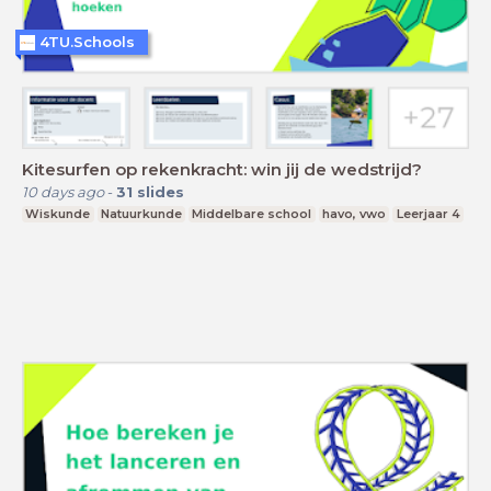
4TU.Schools
Kitesurfen op rekenkracht: win jij de wedstrijd?
10 days ago
-
31
slides
Wiskunde
Natuurkunde
Middelbare school
havo, vwo
Leerjaar 4