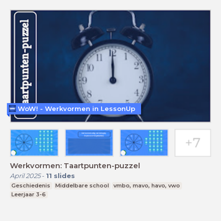
WoW! - Werkvormen in LessonUp
Werkvormen: Taartpunten-puzzel
April 2025
-
11
slides
Geschiedenis
Middelbare school
vmbo, mavo, havo, vwo
Leerjaar 3-6