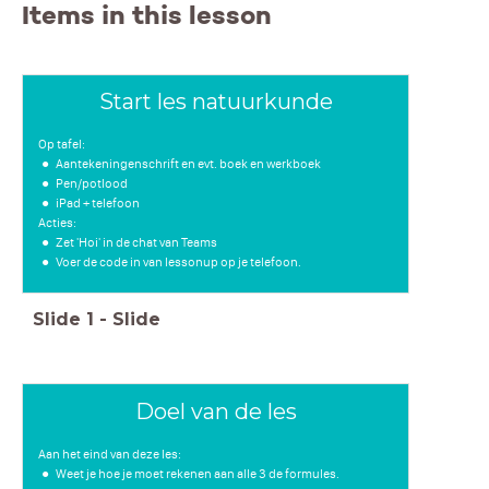
Items in this lesson
Start les natuurkunde
Op tafel:
Aantekeningenschrift en evt. boek en werkboek
Pen/potlood
iPad + telefoon
Acties:
Zet 'Hoi' in de chat van Teams
Voer de code in van lessonup op je telefoon.
Slide
1
-
Slide
Doel van de les
Aan het eind van deze les:
Weet je hoe je moet rekenen aan alle 3 de formules.