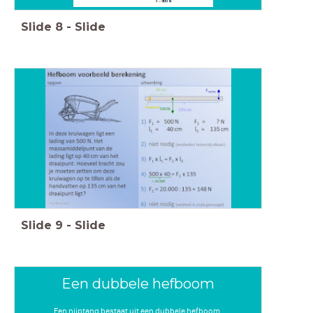
Slide
8
-
Slide
Slide
9
-
Slide
Een dubbele hefboom
Een nijptang bestaat uit een dubbele hefboom.