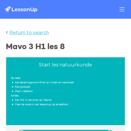
‹
Return to search
Mavo 3 H1 les 8
Start les natuurkunde
Op tafel:
Aantekeningenschrift en evt. boek en werkboek
Pen/potlood
iPad + telefoon
Acties:
Zet 'Hoi' in de chat van Teams
Voer de code in van lessonup op je telefoon.