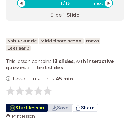
1
/
13
next
Slide
1
:
Slide
Natuurkunde
Middelbare school
mavo
Leerjaar 3
This lesson contains
13 slides
,
with
interactive
quizzes
and
text slides
.
Lesson duration is:
45
min
Start lesson
Save
Share
Print lesson