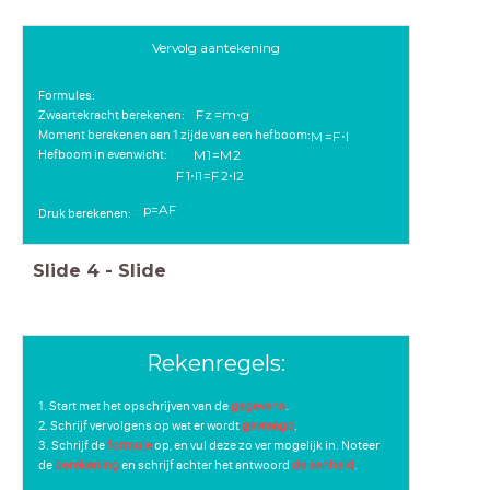
Vervolg aantekening
Formules:
F
z
=
m
⋅
g
Zwaartekracht berekenen:
Moment berekenen aan 1 zijde van een hefboom:
M
=
F
⋅
l
Hefboom in evenwicht:
M
1
=
M
2
F
1
⋅
l
1
=
F
2
⋅
l
2
p
=
A
F
Druk berekenen:
Slide
4
-
Slide
Rekenregels:
1. Start met het opschrijven van de
gegevens
.
2. Schrijf vervolgens op wat er wordt
gevraagd
.
3. Schrijf de
formule
op, en vul deze zo ver mogelijk in. Noteer
de
berekening
en schrijf achter het antwoord
de eenheid
.