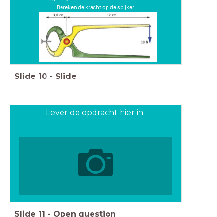
Bereken de kracht op de spijker.
Slide
10
-
Slide
Lever de opdracht hier in.
Slide
11
-
Open question