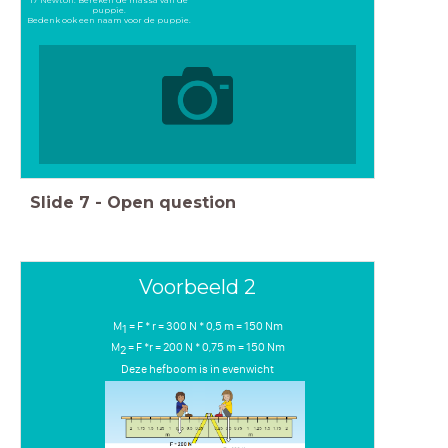
puppie.
Bedenk ook een naam voor de puppie.
Slide
7
-
Open question
Voorbeeld 2
M
= F * r = 300 N * 0,5 m = 150 Nm
1
M
= F *r = 200 N * 0,75 m = 150 Nm
2
Deze hefboom is in evenwicht