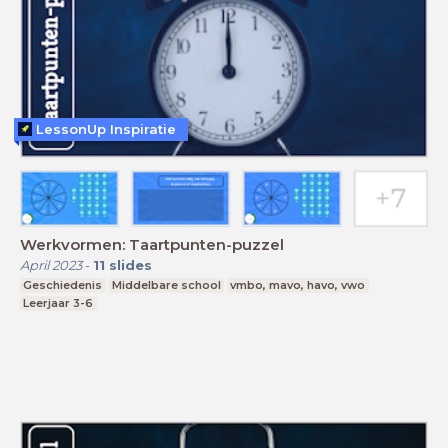
LessonUp Inspiratie
Werkvormen: Taartpunten-puzzel
April 2023
-
11
slides
Geschiedenis
Middelbare school
vmbo, mavo, havo, vwo
Leerjaar 3-6