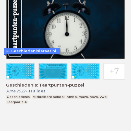
Geschiedenisleraar.nl
Geschiedenis: Taartpunten-puzzel
June 2022
-
11
slides
Geschiedenis
Middelbare school
vmbo, mavo, havo, vwo
Leerjaar 3-6