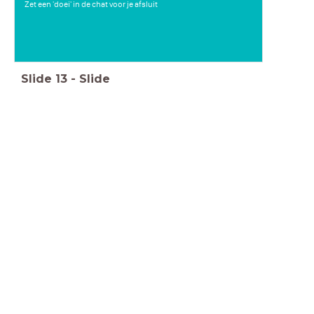
Zet een 'doei' in de chat voor je afsluit
Slide
13
-
Slide