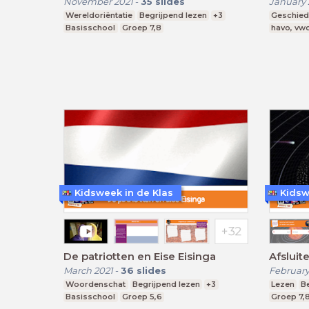
November 2021
-
35
slides
January 
Wereldoriëntatie
Begrijpend lezen
+3
Geschied
Basisschool
Groep 7,8
havo, vw
Kidsweek in de Klas
Kidsw
De patriotten en Eise Eisinga
Afsluit
March 2021
-
36
slides
February
Woordenschat
Begrijpend lezen
+3
Lezen
B
Basisschool
Groep 5,6
Groep 7,