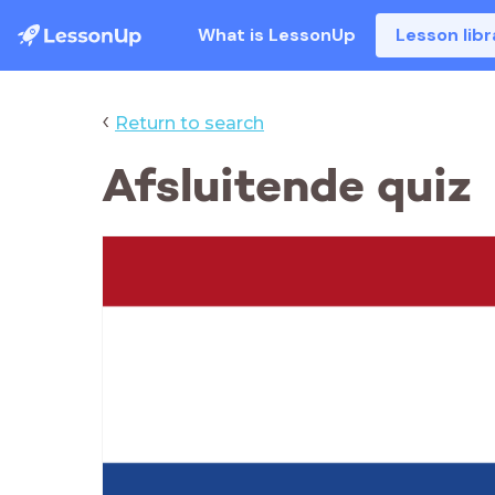
What is LessonUp
Lesson libr
‹
Return to search
Afsluitende quiz