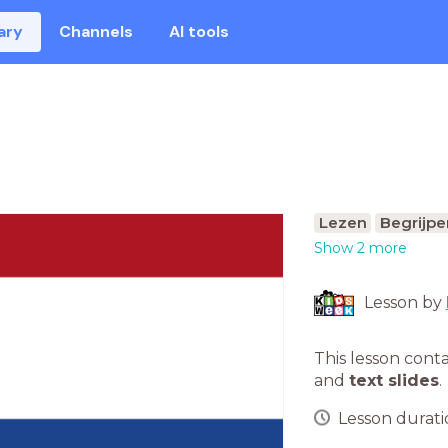
ary
Channels
AI tools
Lezen
Begrijpe
Show 2 more
Lesson by
This lesson cont
and
text slides
.
Lesson duratio