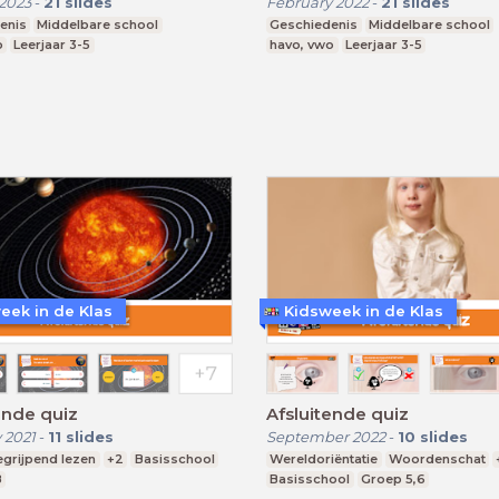
2023
-
21
slides
February 2022
-
21
slides
enis
Middelbare school
Geschiedenis
Middelbare school
o
Leerjaar 3-5
havo, vwo
Leerjaar 3-5
eek in de Klas
Kidsweek in de Klas
ende quiz
Afsluitende quiz
 2021
-
11
slides
September 2022
-
10
slides
egrijpend lezen
+2
Basisschool
Wereldoriëntatie
Woordenschat
8
Basisschool
Groep 5,6