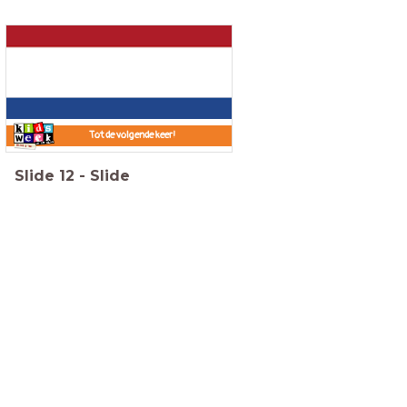
Tot de volgende keer!
Slide
12
-
Slide