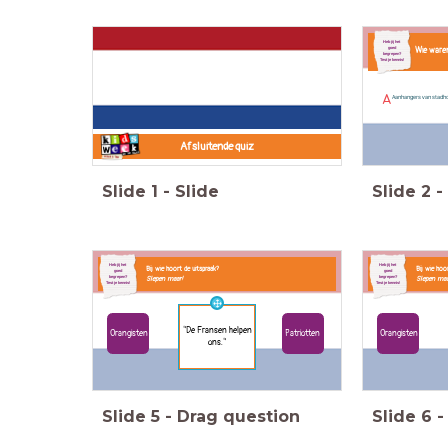
Heb jij het
goed
Wie waren
begrepen?
Test je kennis!
A
Aanhangers van stadho
Afsluitende quiz
Slide
1
-
Slide
Slide
2
-
Heb jij het
Heb jij het
Bij wie hoort de uitspraak?
Bij wie hoo
goed
goed
begrepen?
Slepen maar!
begrepen?
Slepen maa
Test je kennis!
Test je kennis!
"De Fransen helpen
Orangisten
Patriotten
Orangisten
ons."
Slide
5
-
Drag question
Slide
6
-