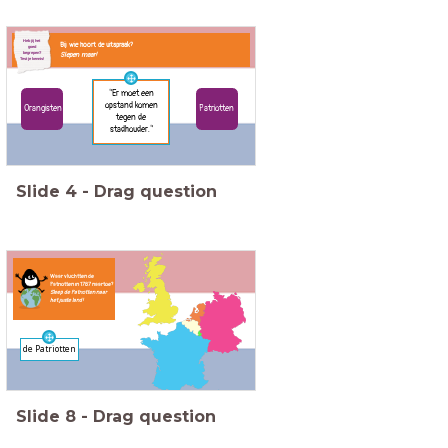
Heb jij het
Bij wie hoort de uitspraak?
goed
begrepen?
Slepen maar!
Test je kennis!
"Er moet een
opstand komen
Orangisten
Patriotten
tegen de
stadhouder."
Slide
4
-
Drag question
Waar vluchtten de
Patriotten in 1787 naartoe?
Sleep de Patriotten naar
het juiste land!
de Patriotten
Slide
8
-
Drag question