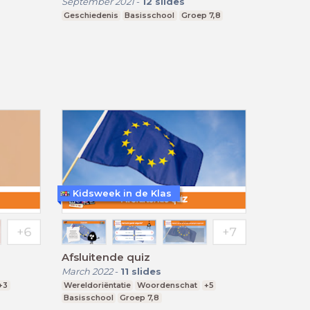
September 2021
-
12
slides
Geschiedenis
Basisschool
Groep 7,8
Kidsweek in de Klas
Afsluitende quiz
March 2022
-
11
slides
+3
Wereldoriëntatie
Woordenschat
+5
Basisschool
Groep 7,8