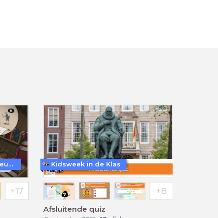
Nederlands Openluchtmuseum
Kidsweek in de Klas
Afsluitende quiz