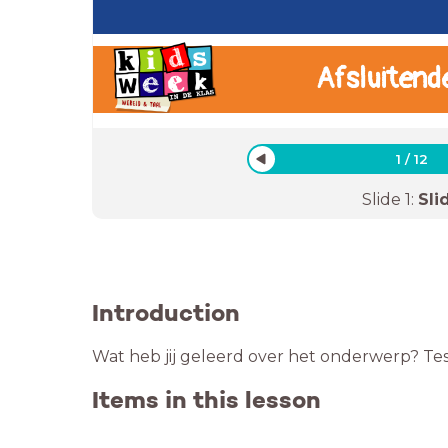
Afsluitend
1
/
12
Slide
1
:
Sli
Introduction
Wat heb jij geleerd over het onderwerp? Test
Items in this lesson