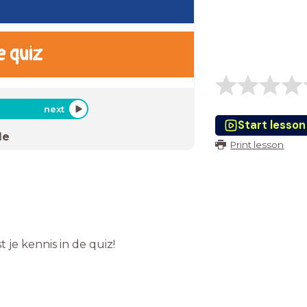
e quiz
next
Start lesson
de
Print lesson
 je kennis in de quiz!