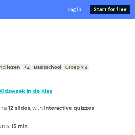
Log in
Start for free
nd lezen
+2
Basisschool
Groep 7,8
Kidsweek in de Klas
ains
12 slides
,
with
interactive quizzes
n is:
15
min