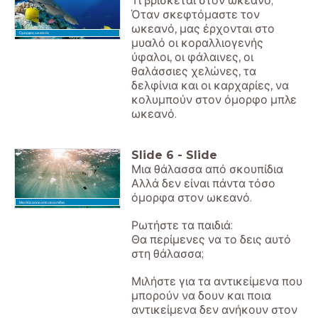
Τι βρίσκεται στον ωκεανό;
Όταν σκεφτόμαστε τον
ωκεανό, μας έρχονται στο
Όμορφος ωκεανός
μυαλό οι κοραλλιογενής
ύφαλοι, οι φάλαινες, οι
θαλάσσιες χελώνες, τα
δελφίνια και οι καρχαρίες, να
κολυμπούν στον όμορφο μπλε
ωκεανό.
Slide
6
-
Slide
Μια θάλασσα από σκουπίδια
Αλλά δεν είναι πάντα τόσο
όμορφα στον ωκεανό.
Μια θάλασσα από σκουπίδια
Ρωτήστε τα παιδιά:
Θα περίμενες να το δεις αυτό
στη θάλασσα;
Μιλήστε για τα αντικείμενα που
μπορούν να δουν και ποια
αντικείμενα δεν ανήκουν στον