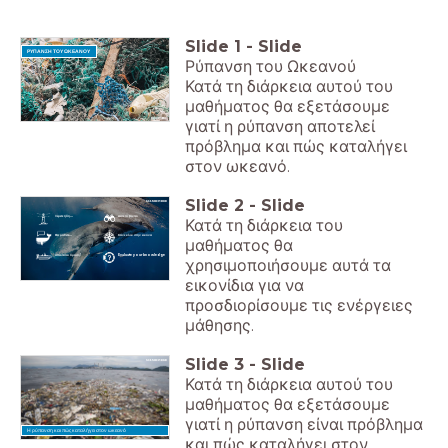
Slide
1
-
Slide
ΡΥΠΑΝΣΗ ΤΟΥ ΩΚΕΑΝΟΥ
Ρύπανση του Ωκεανού
Κατά τη διάρκεια αυτού του
μαθήματος θα εξετάσουμε
γιατί η ρύπανση αποτελεί
πρόβλημα και πώς καταλήγει
στον ωκεανό.
Slide
2
-
Slide
Ξέρετε ήδη...
Δείτε το βίντεο
Κατά τη διάρκεια του
Θα μάθετε...
Κάνε κλικ στην εικόνα
μαθήματος θα
Απαιτείται δράση!
Evaluate your knowledge
χρησιμοποιήσουμε αυτά τα
εικονίδια για να
προσδιορίσουμε τις ενέργειες
μάθησης.
Slide
3
-
Slide
Κατά τη διάρκεια αυτού του
μαθήματος θα εξετάσουμε
γιατί η ρύπανση είναι πρόβλημα
Η ρύπανση και πώς καταλήγει στον ωκεανό
και πώς καταλήγει στον