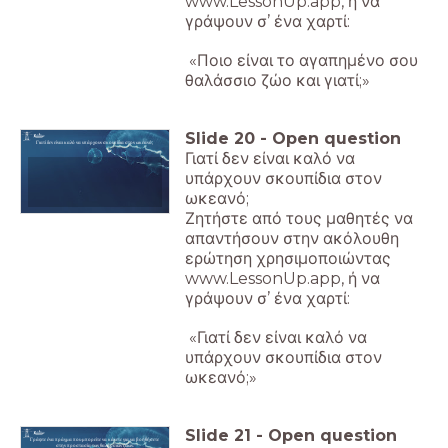
www.LessonUp.app, ή να
γράψουν σ’ ένα χαρτί:
«Ποιο είναι το αγαπημένο σου
θαλάσσιο ζώο και γιατί;»
Slide
20
-
Open question
Γιατί δεν είναι καλό να υπάρχουν σκουπίδια στον ωκεανό;
Γιατί δεν είναι καλό να
υπάρχουν σκουπίδια στον
ωκεανό;
Ζητήστε από τους μαθητές να
απαντήσουν στην ακόλουθη
ερώτηση χρησιμοποιώντας
www.LessonUp.app, ή να
γράψουν σ’ ένα χαρτί:
«Γιατί δεν είναι καλό να
υπάρχουν σκουπίδια στον
ωκεανό;»
Slide
21
-
Open question
Γράψτε ένα πράγμα που μπορείτε να κάνετε για να βοηθήσετε
στην προστασία των θαλάσσιων ζώων.