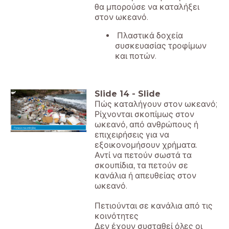
θα μπορούσε να καταλήξει
στον ωκεανό.
Πλαστικά δοχεία
συσκευασίας τροφίμων
και ποτών.
Slide
14
-
Slide
Πώς καταλήγουν στον ωκεανό;
Ρίχνονται σκοπίμως στον
ωκεανό, από ανθρώπους ή
Πετιούνται επίτηδες
επιχειρήσεις για να
εξοικονομήσουν χρήματα.
Αντί να πετούν σωστά τα
σκουπίδια, τα πετούν σε
κανάλια ή απευθείας στον
ωκεανό.
Πετιούνται σε κανάλια από τις
κοινότητες
Δεν έχουν συσταθεί όλες οι