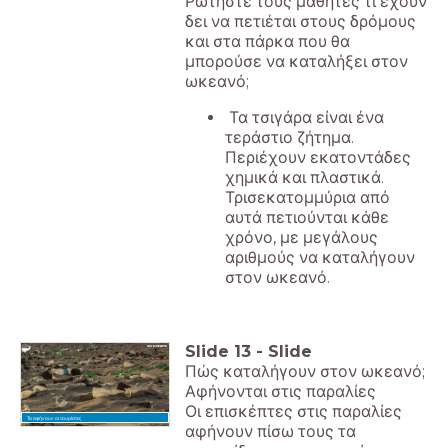
Ρωτήστε τους μαθητές τι έχουν
δει να πετιέται στους δρόμους
και στα πάρκα που θα
μπορούσε να καταλήξει στον
ωκεανό;
Τα τσιγάρα είναι ένα
τεράστιο ζήτημα.
Περιέχουν εκατοντάδες
χημικά και πλαστικά.
Τρισεκατομμύρια από
αυτά πετιούνται κάθε
χρόνο, με μεγάλους
αριθμούς να καταλήγουν
στον ωκεανό.
Slide
13
-
Slide
Πώς καταλήγουν στον ωκεανό;
Αφήνονται στις παραλίες
Οι επισκέπτες στις παραλίες
Τα αφήνουν οι τουρίστες
αφήνουν πίσω τους τα