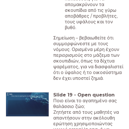
απομακρύνουν τα
σκουπίδια από τις γύρω
αποβάθρες / προβλήτες,
τους υφάλους και τον
βυθό.
Σημείωση – βεβαιωθείτε ότι
συμμορφώνεστε με τους
νόμους. Ορισμένα μέρη έχουν
περιορισμούς στο μάζεμα των
σκουπιδιών, όπως τα δίχτυα
ψαρέματος, για να διασφαλιστεί
ότι ο ύφαλος ή το οικοσύστημα
δεν έχει υποστεί ζημιά.
Slide
19
-
Open question
Ποιο είναι το αγαπημένο σου θαλάσσιο ζώο και γιατί;
Ποιο είναι το αγαπημένο σας
θαλάσσιο ζώο;
Ζητήστε από τους μαθητές να
απαντήσουν στην ακόλουθη
ερώτηση χρησιμοποιώντας