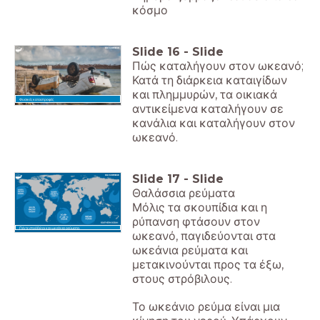
κόσμο
Slide
16
-
Slide
Πώς καταλήγουν στον ωκεανό;
Κατά τη διάρκεια καταιγίδων
και πλημμυρών, τα οικιακά
Φυσικές καταστροφές
αντικείμενα καταλήγουν σε
κανάλια και καταλήγουν στον
ωκεανό.
Slide
17
-
Slide
Θαλάσσια ρεύματα
Μόλις τα σκουπίδια και η
ρύπανση φτάσουν στον
Πέντε στρόβιλοι και ωκεάνια ρεύματα.
ωκεανό, παγιδεύονται στα
ωκεάνια ρεύματα και
μετακινούνται προς τα έξω,
στους στρόβιλους.
Το ωκεάνιο ρεύμα είναι μια