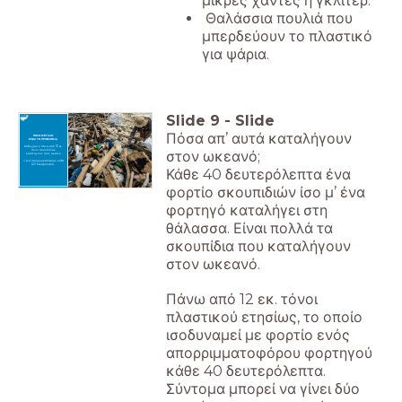
μικρές χάντες ή γκλίτερ.
Θαλάσσια πουλιά που
μπερδεύουν το πλαστικό
για ψάρια.
Slide
9
-
Slide
Πόσα απ’ αυτά καταλήγουν
ΠΟΣΟ ΜΕΓΑΛΟ
ΕΙΝΑΙ ΤΟ ΠΡΟΒΛΗΜΑ;
Κάθε χρόνο πάνω από 12 εκ.
στον ωκεανό;
τόνοι σκουπιδιών
καταλήγουν στον ωκεανό
= ένα απορριμματοφόρο κάθε
40 δευτερόλεπτα.
Κάθε 40 δευτερόλεπτα ένα
φορτίο σκουπιδιών ίσο μ’ ένα
φορτηγό καταλήγει στη
θάλασσα. Είναι πολλά τα
σκουπίδια που καταλήγουν
στον ωκεανό.
Πάνω από 12 εκ. τόνοι
πλαστικού ετησίως, το οποίο
ισοδυναμεί με φορτίο ενός
απορριμματοφόρου φορτηγού
κάθε 40 δευτερόλεπτα.
Σύντομα μπορεί να γίνει δύο