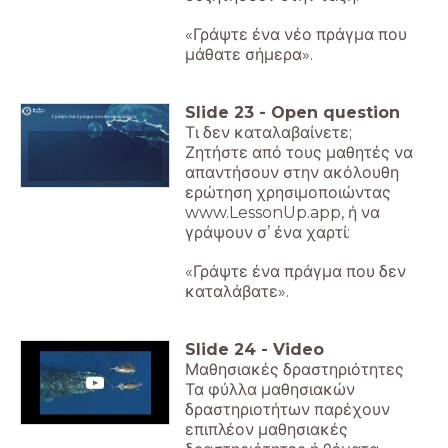
«Γράψτε ένα νέο πράγμα που
μάθατε σήμερα».
Slide
23
-
Open question
Γράψτε ένα πράγμα που δεν καταλάβατε
Τι δεν καταλαβαίνετε;
Ζητήστε από τους μαθητές να
απαντήσουν στην ακόλουθη
ερώτηση χρησιμοποιώντας
www.LessonUp.app, ή να
γράψουν σ’ ένα χαρτί:
«Γράψτε ένα πράγμα που δεν
καταλάβατε».
Slide
24
-
Video
Μαθησιακές δραστηριότητες
Τα φύλλα μαθησιακών
δραστηριοτήτων παρέχουν
επιπλέον μαθησιακές