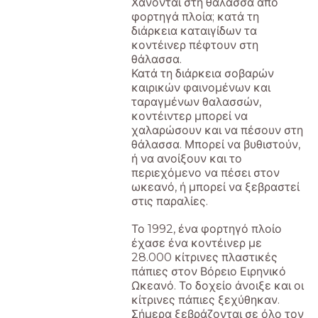
Χάνονται στη θάλασσα από
φορτηγά πλοία; κατά τη
διάρκεια καταιγίδων τα
κοντέινερ πέφτουν στη
θάλασσα.
Κατά τη διάρκεια σοβαρών
καιρικών φαινομένων και
ταραγμένων θαλασσών,
κοντέιντερ μπορεί να
χαλαρώσουν και να πέσουν στη
θάλασσα. Μπορεί να βυθιστούν,
ή να ανοίξουν και το
περιεχόμενο να πέσει στον
ωκεανό, ή μπορεί να ξεβραστεί
στις παραλίες.
Το 1992, ένα φορτηγό πλοίο
έχασε ένα κοντέινερ με
28.000 κίτρινες πλαστικές
πάπιες στον Βόρειο Ειρηνικό
Ωκεανό. Το δοχείο άνοιξε και οι
κίτρινες πάπιες ξεχύθηκαν.
Σήμερα ξεβράζονται σε όλο τον