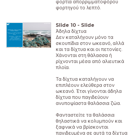
φορτία απορριμματοφόρου
φορτηγού το λεπτό.
Slide
10
-
Slide
Άδηλα δίχτυα
ΕΓΚΑΤΑΛΕΛΕΙΜΜΕΝΟΣ, ΧΑΜΕΝΟΣ ΚΑΙ ΠΕΤΑΜΕΝΟΣ
ΕΞΟΠΛΙΣΜΟΣ ΨΑΡΕΜΑΤΟΣ
Μέχρι και 46% των πλαστικών στον Βόρειο Ειρηνικό
είναι εξοπλισμός ψαρέματος. Πάνω από 20%
παγκοσμίως.
Δεν καταλήγουν μόνο τα
➢ Εγκαταλελειμμένος – ο εξοπλισμός ψαρέματος
δεν μαζεύτηκε επίτηδες.
➢ Πεταμένος – ο εξοπλισμός ψαρέματος
πετάχτηκε στη θάλασσα επίτηδες.
➢ Χαμένος – χάθηκε κατά λάθος στη θάλασσα.
σκουπίδια στον ωκεανό, αλλά
και τα δίχτυα και οι πετονίες.
Χάνονται στη θάλασσα ή
ρίχνονται μέσα από αλιευτικά
πλοία.
Τα δίχτυα καταλήγουν να
επιπλέουν ελεύθερα στον
ωκεανό. Έτσι γίνονται άδηλα
δίχτυα που παγιδεύουν
ανυποψίαστα θαλάσσια ζώα.
Φανταστείτε τα θαλάσσια
θηλαστικά να κολυμπούν και
ξαφνικά να βρίσκονται
παγιδευμένα σε αυτά τα δίχτυα