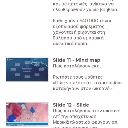
και τις πετονιές, ανίκανα να
ελευθερωθούν χωρίς βοήθεια.
Κάθε χρόνο 640.000 τόνοι
εξοπλισμού ψαρέματος
χάνονται ή ρίχονται στη
θάλασσα από εμπορικά
αλιευτικά πλοία.
Slide
11
-
Mind map
Πώς καταλήγουν εκεί;
Πώς καταλήγουν
τα σκουπίδια
στον ωκεανό;
Ρωτήστε τους μαθητές
«Πώς νομίζετε ότι τα σκουπίδια
καταλήγουν στον ωκεανό;»
Slide
12
-
Slide
Πώς καταλήγουν στον ωκεανό;
Απ’ την αποχέτευση
Μερικά πλαστικά φεύγουν απ’
Παρασέρνονται από νερά
την αποχέτευση, για