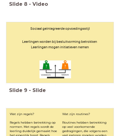
Slide
8
-
Video
Sociaal geïntegreerde opvoedingsstijl
Leerlingen worden bij besluitvorming betrokken
Leerlingen mogen initiatieven nemen
Slide
9
-
Slide
Wat zijn regels?
Wat zijn routines?
Regels hebben betrekking op
Routines hebben betrekking
normen. Met regels wordt de
op veel voorkomende
leerling duidelijk gemaakt hoe
gedragingen, die volgens een
het eigenlijk hoort. Regels
vast patroon moeten worden