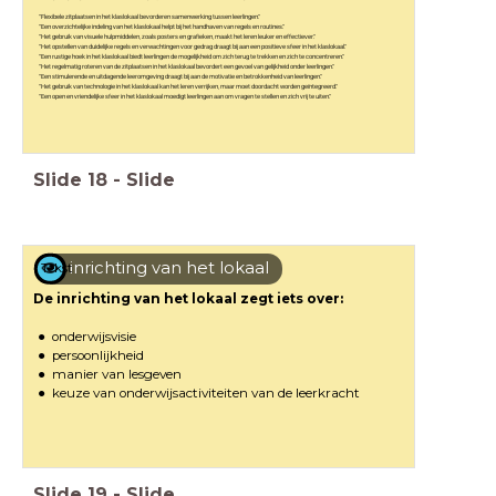
"Flexibele zitplaatsen in het klaslokaal bevorderen samenwerking tussen leerlingen."
"Een overzichtelijke indeling van het klaslokaal helpt bij het handhaven van regels en routines."
"Het gebruik van visuele hulpmiddelen, zoals posters en grafieken, maakt het leren leuker en effectiever."
"Het opstellen van duidelijke regels en verwachtingen voor gedrag draagt ​​bij aan een positieve sfeer in het klaslokaal."
"Een rustige hoek in het klaslokaal biedt leerlingen de mogelijkheid om zich terug te trekken en zich te concentreren."
"Het regelmatig roteren van de zitplaatsen in het klaslokaal bevordert een gevoel van gelijkheid onder leerlingen."
"Een stimulerende en uitdagende leeromgeving draagt ​​bij aan de motivatie en betrokkenheid van leerlingen."
"Het gebruik van technologie in het klaslokaal kan het leren verrijken, maar moet doordacht worden geïntegreerd."
"Een open en vriendelijke sfeer in het klaslokaal moedigt leerlingen aan om vragen te stellen en zich vrij te uiten."
Slide
18
-
Slide
inrichting van het lokaal
Tekst
De inrichting van het lokaal zegt iets over:
onderwijsvisie
persoonlijkheid
manier van lesgeven
keuze van onderwijsactiviteiten van de leerkracht
Slide
19
-
Slide