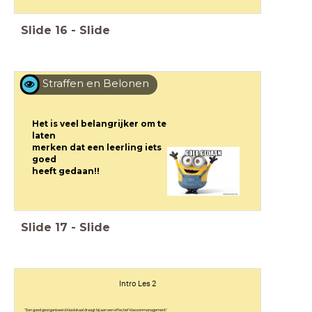
Slide
16
-
Slide
Straffen en Belonen
Het is veel belangrijker om te
laten
merken dat een leerling iets
goed
heeft gedaan!!
Slide
17
-
Slide
Intro Les 2
"Een goed georganiseerd klaslokaal draagt ​​bij aan een effectief klassenmanagement."