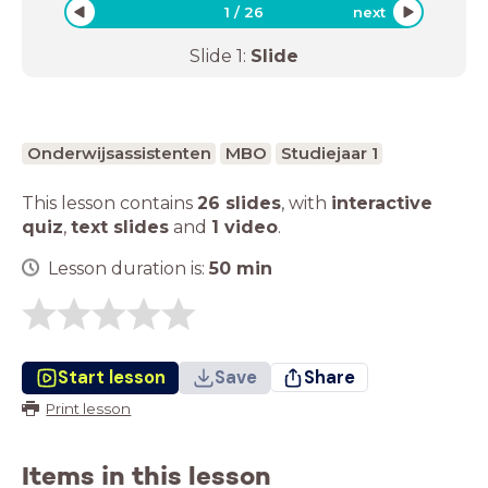
1
/
26
next
Slide
1
:
Slide
Onderwijsassistenten
MBO
Studiejaar 1
This lesson contains
26 slides
,
with
interactive
quiz
,
text slides
and
1 video
.
Lesson duration is:
50
min
Start lesson
Save
Share
Print lesson
Items in this lesson