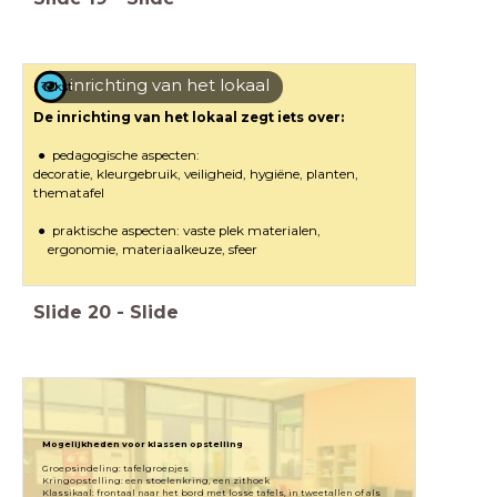
inrichting van het lokaal
Tekst
De inrichting van het lokaal zegt iets over:
pedagogische aspecten:
decoratie, kleurgebruik, veiligheid, hygiëne, planten,
thematafel
praktische aspecten: vaste plek materialen,
ergonomie, materiaalkeuze, sfeer
Slide
20
-
Slide
Mogelijkheden voor klassen opstelling
Groepsindeling: tafelgroepjes
Kringopstelling: een stoelenkring, een zithoek
Klassikaal: frontaal naar het bord met losse tafels, in tweetallen of als