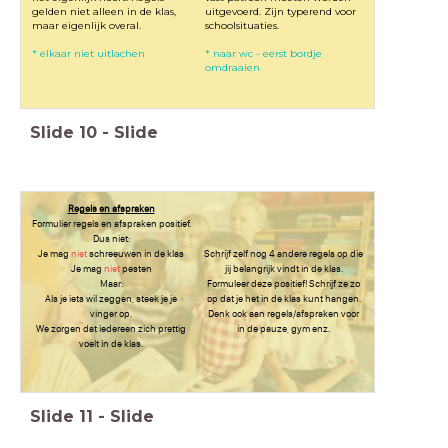
gelden niet alleen in de klas,
uitgevoerd. Zijn typerend voor
maar eigenlijk overal.
schoolsituaties.
* elkaar niet uitlachen
* naar wc - eerst bordje
omdraaien
Slide
10
-
Slide
Regels en afspraken
Formulier regels en afspraken positief.
Dus niet:
Je mag
niet
schreeuwen in de klas
Schrijf zelf nog 4 andere regels op die
Je mag
niet
pesten
jij belangrijk vindt in de klas.
Maar:
Formuleer deze positief! Schrijf ze zo
Als je iets wil zeggen, steek je je
op dat je het in de klas kunt hangen.
vinger op.
Denk ook aan regels/afspraken voor
We zorgen dat iedereen zich prettig
in de pauze, gym enz.
voelt in de klas.
Slide
11
-
Slide