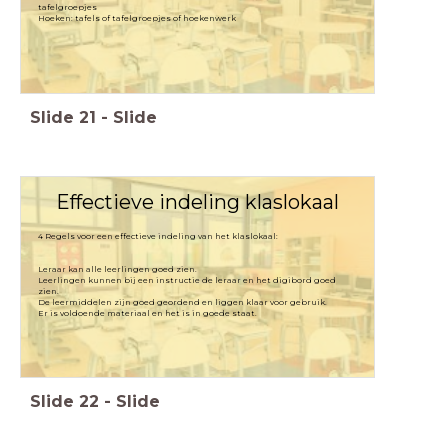
tafelgroepjes
Hoeken: tafels of tafelgroepjes of hoekenwerk
Slide
21
-
Slide
Effectieve indeling klaslokaal
4 Regels voor een effectieve indeling van het klaslokaal:
Leerlingen kunnen bij een instructie de leraar en het digibord goed
Slide
22
-
Slide