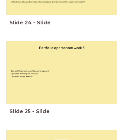
c. Hoe denk je dat deze observaties je toekomstige rol als onderwijsassistent kunnen beïnvloeden?
Slide
24
-
Slide
Portfolio opdrachten week 5
Opdracht 5.1 opdracht casus klassenmanagement
Opdracht 5.2 ontwerp een klaslokaal
Opdracht 5.3 stage opdracht
Slide
25
-
Slide