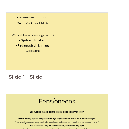
Klassenmanagement
OA profielboek hfst. 4
- Wat is klassenmanagement?
- Opdracht maken
- Pedagogisch klimaat
- Opdracht
Slide
1
-
Slide
Eens/oneens
"Een rustige klas is belangrijk om goed te kunnen leren."
"Het is belangrijk om respectvol te zijn tegenover de leraar en medeleerlingen."
"Het opvolgen van de regels in de klas helpt iedereen om zich beter te concentreren."
"Het is oké om vragen te stellen als je iets niet begrijpt."
"Luisteren naar de leraar is belangrijk om te weten wat je moet doen."