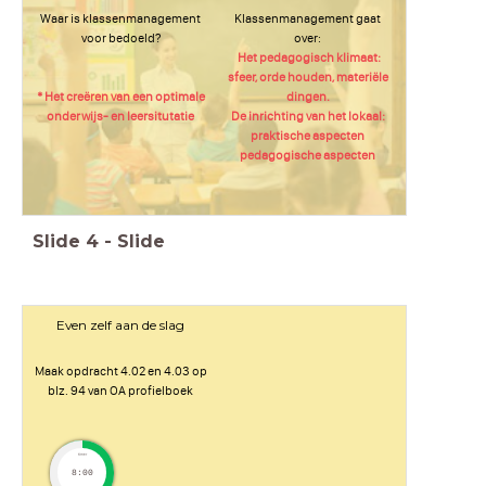
Waar is klassenmanagement
Klassenmanagement gaat
voor bedoeld?
over:
Het pedagogisch klimaat:
sfeer, orde houden, materiële
* Het creëren van een optimale
dingen.
onderwijs- en leersitutatie
De inrichting van het lokaal:
praktische aspecten
pedagogische aspecten
Slide
4
-
Slide
Even zelf aan de slag
Maak opdracht 4.02 en 4.03 op
blz. 94 van OA profielboek
timer
8:00