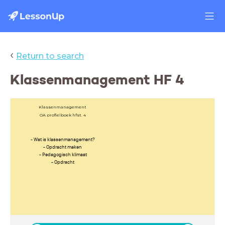
‹
Return to search
Klassenmanagement HF 4
Klassenmanagement
OA profielboek hfst. 4
- Wat is klassenmanagement?
- Opdracht maken
- Pedagogisch klimaat
- Opdracht