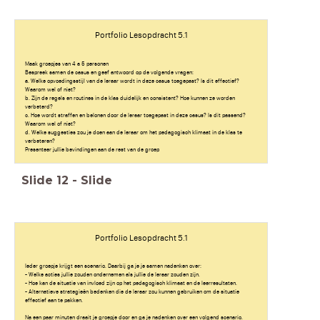
Portfolio Lesopdracht 5.1
Maak groepjes van 4 a 5 personen
Bespreek samen de casus en geef antwoord op de volgende vragen:
a. Welke opvoedingsstijl van de leraar wordt in deze casus toegepast? Is dit effectief?
Waarom wel of niet?
b. Zijn de regels en routines in de klas duidelijk en consistent? Hoe kunnen ze worden
verbeterd?
c. Hoe wordt straffen en belonen door de leraar toegepast in deze casus? Is dit passend?
Waarom wel of niet?
d. Welke suggesties zou je doen aan de leraar om het pedagogisch klimaat in de klas te
verbeteren?
Presenteer jullie bevindingen aan de rest van de groep
Slide
12
-
Slide
Portfolio Lesopdracht 5.1
Ieder groepje krijgt een scenario. Daarbij ga je je samen nadenken over:
- Welke acties jullie zouden ondernemen als jullie de leraar zouden zijn.
- Hoe kan de situatie van invloed zijn op het pedagogisch klimaat en de leerresultaten.
- Alternatieve strategieën bedenken die de leraar zou kunnen gebruiken om de situatie
effectief aan te pakken.
Na een paar minuten draait je groepje door en ga je nadenken over een volgend scenario.