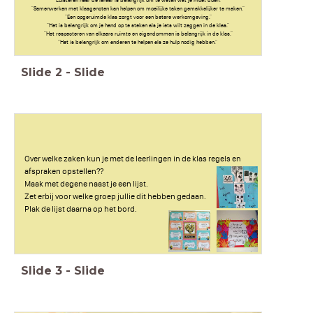
"Samenwerken met klasgenoten kan helpen om moeilijke taken gemakkelijker te maken."
"Een opgeruimde klas zorgt voor een betere werkomgeving."
"Het is belangrijk om je hand op te steken als je iets wilt zeggen in de klas."
"Het respecteren van elkaars ruimte en eigendommen is belangrijk in de klas."
"Het is belangrijk om anderen te helpen als ze hulp nodig hebben."
Slide
2
-
Slide
Over welke zaken kun je met de leerlingen in de klas regels en
afspraken opstellen??
Maak met degene naast je een lijst.
Zet erbij voor welke groep jullie dit hebben gedaan.
Plak de lijst daarna op het bord.
Slide
3
-
Slide