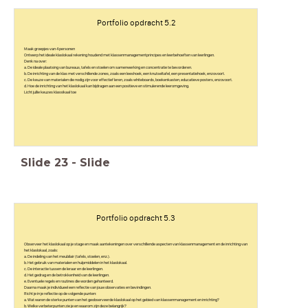
Portfolio opdracht 5.2
Maak groepjes van 4 personen
Ontwerp het ideale klaslokaal rekening houdend met klassenmanagementprincipes en leerbehoeften van leerlingen.
Denk na over:
a. De ideale plaatsing van bureaus, tafels en stoelen om samenwerking en concentratie te bevorderen.
b. De inrichting van de klas met verschillende zones, zoals een leeshoek, een knutseltafel, een presentatiehoek, enzovoort.
c. De keuze van materialen die nodig zijn voor effectief leren, zoals whiteboards, boekenkasten, educatieve posters, enzovoort.
d. Hoe de inrichting van het klaslokaal kan bijdragen aan een positieve en stimulerende leeromgeving.
Licht jullie keuzes klassikaal toe
Slide
23
-
Slide
Portfolio opdracht 5.3
Observeer het klaslokaal op je stage en maak aantekeningen over verschillende aspecten van klassenmanagement en de inrichting van
het klaslokaal, zoals:
a. De indeling van het meubilair (tafels, stoelen, enz.).
b. Het gebruik van materialen en hulpmiddelen in het klaslokaal.
c. De interactie tussen de leraar en de leerlingen.
d. Het gedrag en de betrokkenheid van de leerlingen.
e. Eventuele regels en routines die worden gehanteerd.
Daarna maak je individueel een reflectie van jouw observaties en bevindingen.
Richt je in je reflectie op de volgende punten:
a. Wat waren de sterke punten van het geobserveerde klaslokaal op het gebied van klassenmanagement en inrichting?
b. Welke verbeterpunten zie je en waarom zijn deze belangrijk?