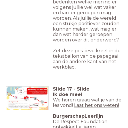
bedenken welke mening er
volgens jullie wel wat vaker
en harder geroepen mag
worden. Als jullie de wereld
een stukje positiever zouden
kunnen maken, wat mag er
dan wat harder geroepen
worden over dit onderwerp?
Zet deze positieve kreet in de
tekstballon van de papegaai
aan de andere kant van het
werkblad.
Slide
17
-
Slide
DOE
MEE!
Ik doe mee!
We horen graag wat je van de
les vond!
Laat het ons weten!
Naar de
BurgerschapLeerlijn
BurgerschapLeerlijn
De Respect Foundation
ontwikkelt al jaren