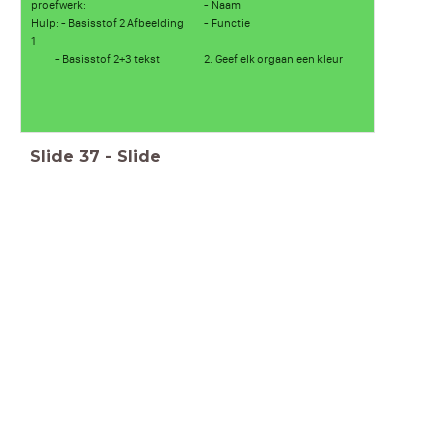
proefwerk:
- Naam
Hulp: - Basisstof 2 Afbeelding
- Functie
1
- Basisstof 2+3 tekst
2. Geef elk orgaan een kleur
Slide
37
-
Slide