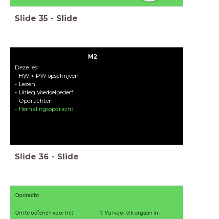
Slide
35
-
Slide
M2
Deze les:
- HW + PW opschrijven
- Lezen
- Uitleg Voedselbederf
- Opdrachten
- Herhalingsopdracht
Slide
36
-
Slide
Opdracht
Om te oefenen voor het
1. Vul voor elk orgaan in: