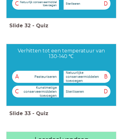
Natuurlijk conserveermiddel
C
D
Steriliseren
toevoegen
Slide
32
-
Quiz
Verhitten tot een temperatuur van
130-140 ℃
Natuurlijke
A
B
Pasteuriseren
conserveermiddelen
toevoegen
Kunstmatige
C
D
Steriliseren
conserveermiddelen
toevoegen
Slide
33
-
Quiz