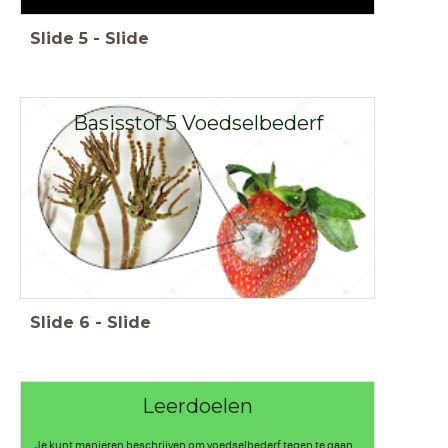
Slide
5
-
Slide
Basisstof 5 Voedselbederf
Slide
6
-
Slide
Leerdoelen
Je kunt manieren beschrijven om voedselbederf tegen te gaan