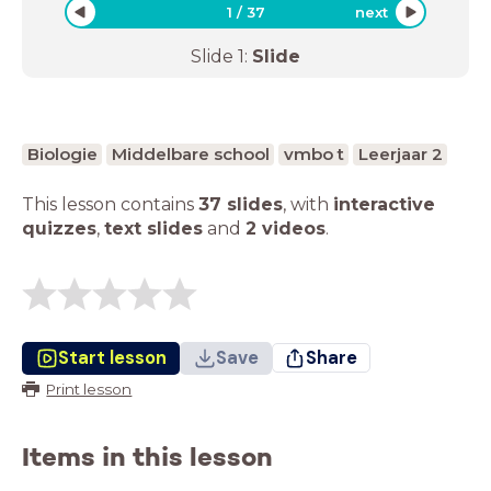
1
/
37
next
Slide
1
:
Slide
Biologie
Middelbare school
vmbo t
Leerjaar 2
This lesson contains
37 slides
,
with
interactive
quizzes
,
text slides
and
2 videos
.
Start lesson
Save
Share
Print lesson
Items in this lesson