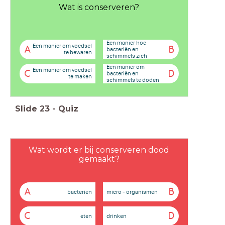
Wat is conserveren?
Een manier hoe
Een manier om voedsel
A
B
bacteriën en
te bewaren
schimmels zich
voortplanten
Een manier om
Een manier om voedsel
C
D
bacteriën en
te maken
schimmels te doden
Slide
23
-
Quiz
Wat wordt er bij conserveren dood
gemaakt?
A
B
bacterien
micro - organismen
C
D
eten
drinken