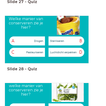
Slide
27
-
Quiz
Welke manier van
conserveren zie je
hier?
A
B
Drogen
Steriliseren
C
D
Pasteuriseren
Luchtdicht verpakken
Slide
28
-
Quiz
welke manier van
conserveren zie je
hier?