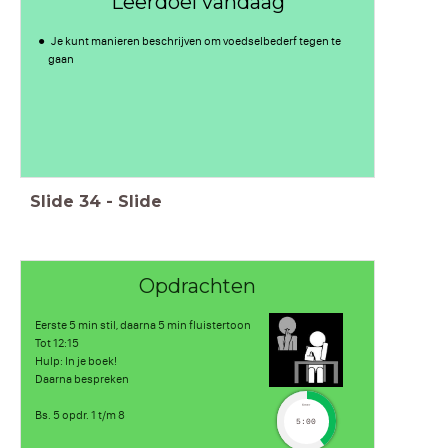
Leerdoel vandaag
Je kunt manieren beschrijven om voedselbederf tegen te
gaan
Slide
34
-
Slide
Opdrachten
Eerste 5 min stil, daarna 5 min fluistertoon
Tot 12:15
Hulp: In je boek!
Daarna bespreken
timer
Bs. 5 opdr. 1 t/m 8
5:00