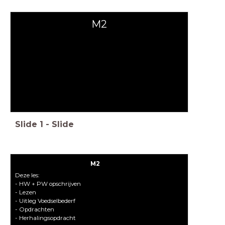
M2
Slide
1
-
Slide
M2
Deze les:
- HW + PW opschrijven
- Lezen
- Uitleg Voedselbederf
- Opdrachten
- Herhalingsopdracht