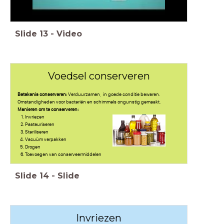
Slide
13
-
Video
Voedsel conserveren
Betekenis conserveren:
Verduurzamen, in goede conditie bewaren.
Omstandigheden voor bacteriën en schimmels ongunstig gemaakt.
Manieren om te conserveren:
Invriezen
Pasteuriseren
Steriliseren
Vacuüm verpakken
Drogen
Toevoegen van conserveermiddelen
Slide
14
-
Slide
Invriezen