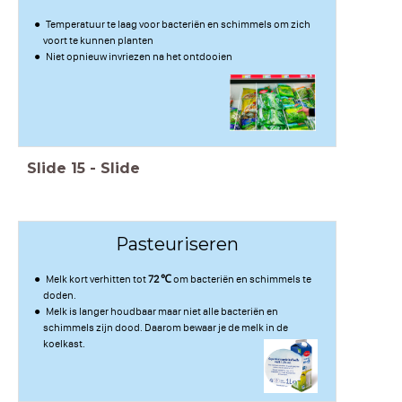
Temperatuur te laag voor bacteriën en schimmels om zich
voort te kunnen planten
Niet opnieuw invriezen na het ontdooien
Slide
15
-
Slide
Pasteuriseren
Melk kort verhitten tot
72 ℃
om bacteriën en schimmels te
doden.
Melk is langer houdbaar maar niet alle bacteriën en
schimmels zijn dood. Daarom bewaar je de melk in de
koelkast.