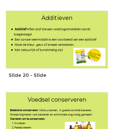
Additieven
Additief =
Een stof die aan voedingsmiddelen wordt
toegevoegd.
Een conserveermiddel is een voorbeeld van een additief
Moet de kleur , geur of smaak verbeteren.
Kan natuurlijk of kunstmatig zijn
Slide
20
-
Slide
Voedsel conserveren
Betekenis conserveren:
Verduurzamen, in goede conditie bewaren.
Omstandigheden voor bacteriën en schimmels ongunstig gemaakt.
Manieren om te conserveren:
Invriezen
Pasteuriseren