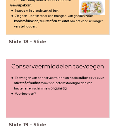
Gasverpakken:
Ingepakt in plastic zak of bak.
Zit geen lucht in maar een mengsel van gassen zoals
koolstofdioxide, zuurstof en stikstof
om het voedsel langer
vers te houden.
Slide
18
-
Slide
Conserveermiddelen toevoegen
Toevoegen van conserveermiddelen zoals
suiker, zout, zuur,
stikstof of sulfiet
maakt de leefomstandigheden van
bacteriën en schimmels
ongunstig
Voorbeelden?
Slide
19
-
Slide