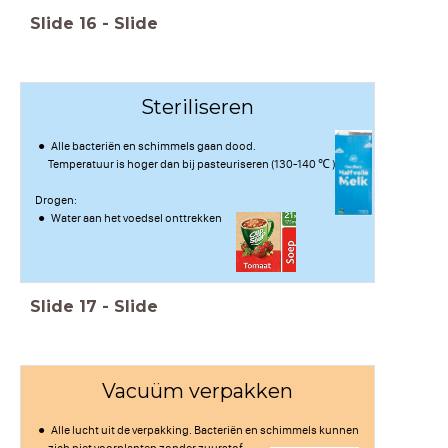
Slide
16
-
Slide
Steriliseren
Alle bacteriën en schimmels gaan dood.
Temperatuur is hoger dan bij pasteuriseren (130-140 ℃ )
Drogen:
Water aan het voedsel onttrekken
Slide
17
-
Slide
Vacuüm verpakken
Alle lucht uit de verpakking. Bacteriën en schimmels kunnen
zich niet voorplanten zonder zuurstof.