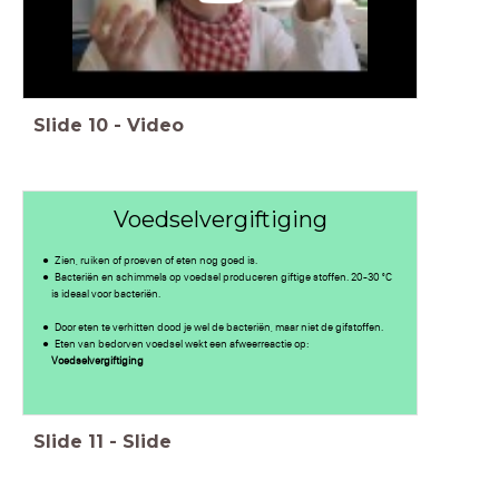
Slide
10
-
Video
Voedselvergiftiging
Zien, ruiken of proeven of eten nog goed is.
Bacteriën en schimmels op voedsel produceren giftige stoffen. 20-30 °C
is ideaal voor bacteriën.
Door eten te verhitten dood je wel de bacteriën, maar niet de gifstoffen.
Eten van bedorven voedsel wekt een afweerreactie op:
Voedselvergiftiging
Slide
11
-
Slide