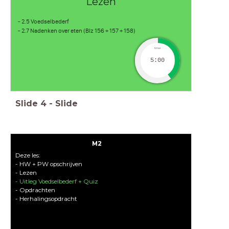
Lezen
- 2.5 Voedselbederf
- 2.7 Nadenken over eten (Blz 156 + 157 + 158)
timer
5:00
Slide
4
-
Slide
M2
Deze les:
- HW + PW opschrijven
- Lezen
- Uitleg Voedselbederf + Quiz
- Opdrachten
- Herhalingsopdracht