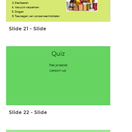
Steriliseren
Vacuüm verpakken
Drogen
Toevoegen van conserveermiddelen
Slide
21
-
Slide
Quiz
Pak je tablet
Lesson-up
Slide
22
-
Slide