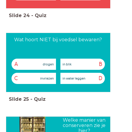
Slide
24
-
Quiz
Wat hoort NIET bij voedsel bewaren?
A
B
drogen
in blik
C
D
invriezen
in water leggen
Slide
25
-
Quiz
Welke manier van
conserveren zie je
hier?