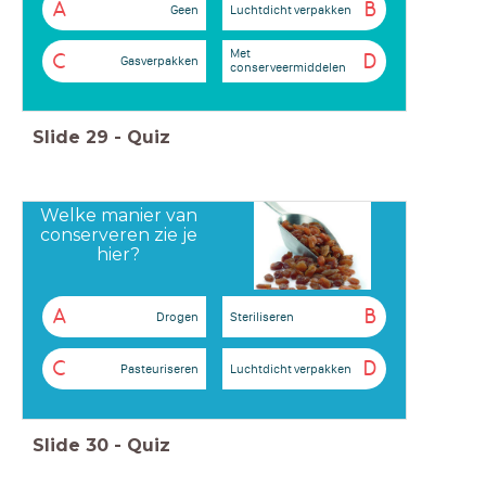
A
B
Geen
Luchtdicht verpakken
Met
C
D
Gasverpakken
conserveermiddelen
Slide
29
-
Quiz
Welke manier van
conserveren zie je
hier?
A
B
Drogen
Steriliseren
C
D
Pasteuriseren
Luchtdicht verpakken
Slide
30
-
Quiz