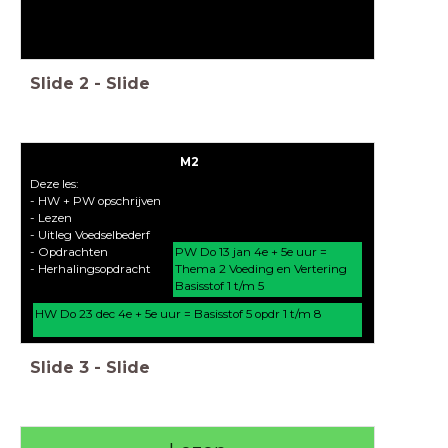
Slide
2
-
Slide
M2
Deze les:
- HW + PW opschrijven
- Lezen
- Uitleg Voedselbederf
PW Do 13 jan 4e + 5e uur =
- Opdrachten
Thema 2 Voeding en Vertering
- Herhalingsopdracht
Basisstof 1 t/m 5
HW Do 23 dec 4e + 5e uur = Basisstof 5 opdr 1 t/m 8
Slide
3
-
Slide