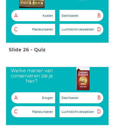
A
B
Koelen
Steriliseren
C
D
Pasteuriseren
Luchtdicht verpakken
Slide
26
-
Quiz
Welke manier van
conserveren zie je
hier?
A
B
Drogen
Steriliseren
C
D
Pasteuriseren
Luchtdicht verpakken