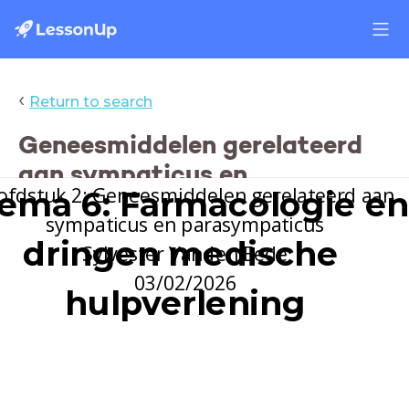
‹
Return to search
Geneesmiddelen gerelateerd
aan sympaticus en
fdstuk 2: Geneesmiddelen gerelateerd aan 
ema 6: Farmacologie en
parasympaticus
sympaticus en parasympaticus
dringen medische 
Sylvester Vanden Eede
03/02/2026
hulpverlening