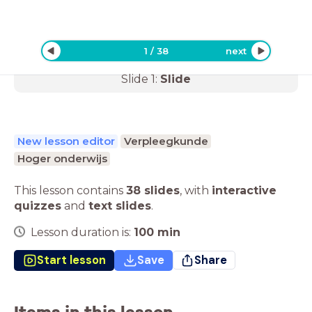
1
/
38
next
Slide
1
:
Slide
New lesson editor
Verpleegkunde
Hoger onderwijs
This lesson contains
38 slides
,
with
interactive
quizzes
and
text slides
.
Lesson duration is:
100
min
Start lesson
Save
Share
Items in this lesson