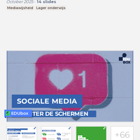
October 2025
-
14
slides
Mediawijsheid
Lager onderwijs
EDUbox