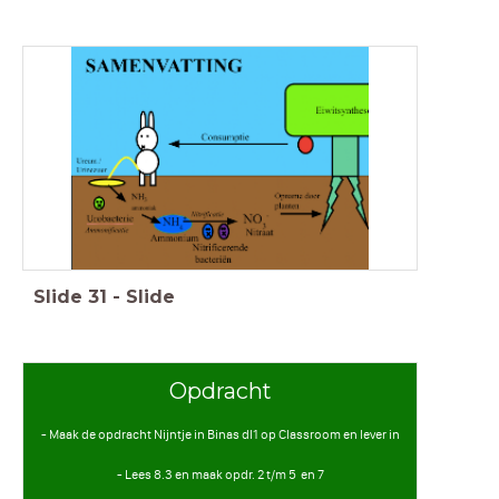
Slide
31
-
Slide
Opdracht
- Maak de opdracht Nijntje in Binas dl1 op Classroom en lever in
- Lees 8.3 en maak opdr. 2 t/m 5 en 7