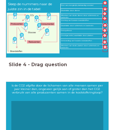
Sleep de nummers naar de
Eten van energierijk plantaardig voedsel
juiste zin in de tabel:
Dissimilatie door dieren
Afbreken van dode dieren door schimmels en
1
2
bacteriën
3
4
Vorming van fossiele brandstoffen
Dissimilatie door schimmels en bacteriën
7
8
Fotosynthese
9
(Voortgezette) assimilatie door planten
6
Verbranding van fossiele brandstoffen
5
Afbreken van dode planten door schimmels en
bacteriën
Slide
4
-
Drag question
Is de CO2 afgifte door de lichamen van alle mensen samen per
jaar kleiner dan, ongeveer gelijk aan of groter dan het CO2
verbruik van alle producenten samen in de koolstofkringloop?