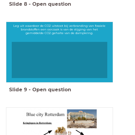
Slide
8
-
Open question
Leg uit waardoor de CO2 uitstoot bij verbranding van fossiele
brandstoffen een oorzaak is van de stijging van het
gemiddelde CO2 gehalte van de dampkring.
Slide
9
-
Open question