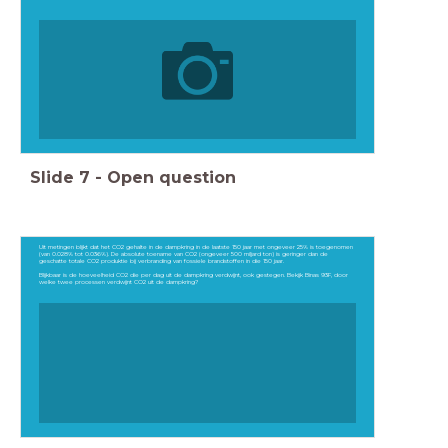
Slide
7
-
Open question
Uit metingen blijkt dat het CO2 gehalte in de dampkring in de laatste 150 jaar met ongeveer 25% is toegenomen
(van 0.028% tot 0.036%). De absolute toename van CO2 (ongeveer 500 miljard ton) is geringer dan de
geschatte totale CO2 produktie bij verbranding van fossiele brandstoffen in die 150 jaar.
Blijkbaar is de hoeveelheid CO2 die per dag uit de dampkring verdwijnt, ook gestegen. Bekijk Binas 93F, door
welke twee processen verdwijnt CO2 uit de dampkring?