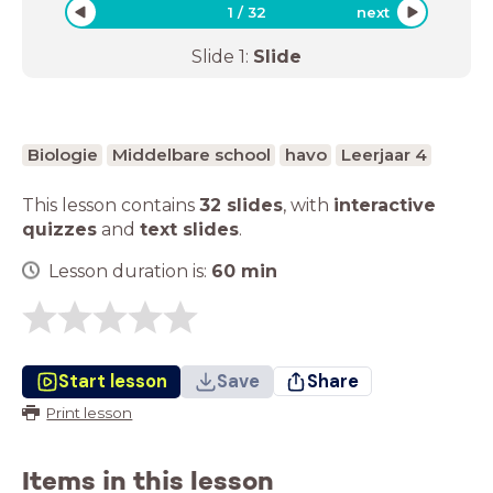
1
/
32
next
Slide
1
:
Slide
Biologie
Middelbare school
havo
Leerjaar 4
This lesson contains
32 slides
,
with
interactive
quizzes
and
text slides
.
Lesson duration is:
60
min
Start lesson
Save
Share
Print lesson
Items in this lesson