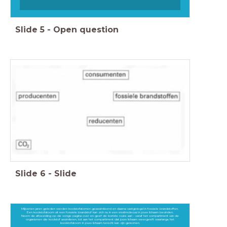
Slide
5
-
Open question
Slide
6
-
Slide
Miljoenen jaren geleden werden koolstofatomen geassimileerd en daarna vastgelegd in fossiele brandstoffen.
Een koolstofatoom uit een fossiele brandstof kan zich nu in een eiwitmolecuul in jouw lichaam bevinden.
Neem de afbeelding op de vorige pagina over en geef de kortste route aan - vanaf het compartiment van de
organismen die koolstof assimileren, tot aan het compartiment dat jouw lichaam weergeeft waarlangs het
koolstofatoom in jouw lichaam terecht kan zijn gekomen.