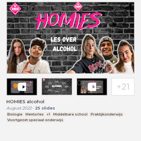
HOMIES alcohol
August 2022
-
25
slides
Biologie
Mentorles
+1
Middelbare school
Praktijkonderwijs
Voortgezet speciaal onderwijs