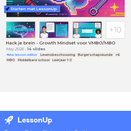
Starten met LessonUp
Hack je brein - Growth Mindset voor VMBO/MBO
May 2026
-
14
slides
New lesson editor
Levensbeschouwing
Burgerschapskunde
+6
MBO
Middelbare school
Leerjaar 1-3
LessonUp