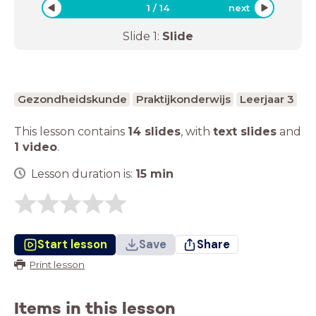
1
/
14
next
Slide
1
:
Slide
Gezondheidskunde
Praktijkonderwijs
Leerjaar 3
This lesson contains
14 slides
,
with
text slides
and
1 video
.
Lesson duration is:
15
min
Start lesson
Save
Share
Print lesson
Items in this lesson