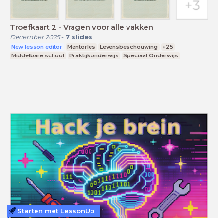
Troefkaart 2 - Vragen voor alle vakken
December 2025
-
7
slides
New lesson editor
Mentorles
Levensbeschouwing
+25
Middelbare school
Praktijkonderwijs
Speciaal Onderwijs
Starten met LessonUp