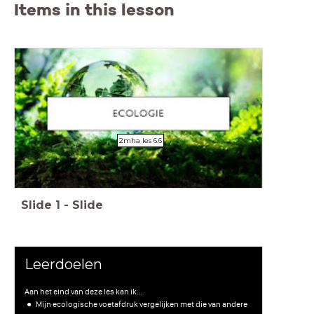
Items in this lesson
2mha les 6.6
Slide
1
-
Slide
Leerdoelen
Aan het eind van deze les kan ik...
Mijn ecologische voetafdruk vergelijken met die van andere