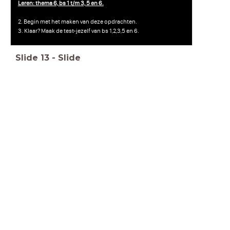
Leren: thema 6, bs 1 t/m 3, 5 en 6.
2. Begin met het maken van deze opdrachten.
3. Klaar? Maak de test-jezelf van bs 1,2,3,5 en 6.
Slide
13
-
Slide