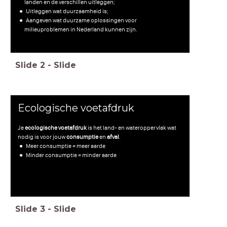
landen en de verschillen uitleggen;
Uitleggen wat duurzaamheid is;
Aangeven wat duurzame oplossingen voor
milieuproblemen in Nederland kunnen zijn.
Slide
2
-
Slide
Ecologische voetafdruk
Je
ecologische voetafdruk
is het land- en wateroppervlak wat
nodig is voor jouw
consumptie
en
afval
.
Meer consumptie = meer aarde
Minder consumptie = minder aarde
Slide
3
-
Slide