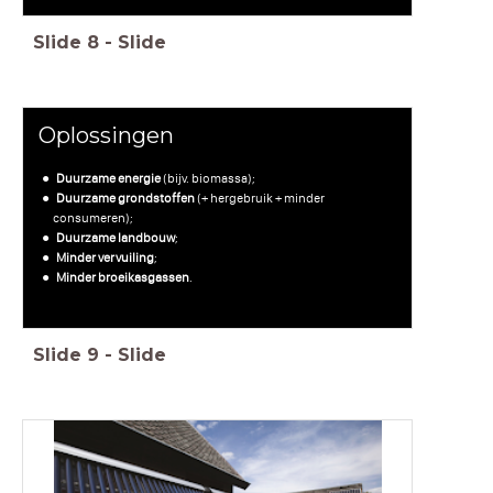
Slide
8
-
Slide
Oplossingen
Duurzame energie
(bijv. biomassa);
Duurzame grondstoffen
(+ hergebruik + minder
consumeren);
Duurzame landbouw
;
Minder vervuiling
;
Minder broeikasgassen
.
Slide
9
-
Slide