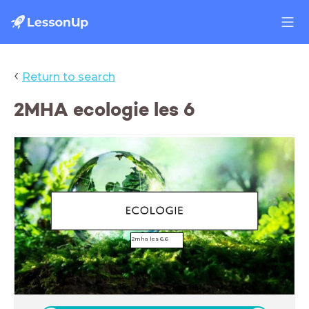
‹
Return to search
2MHA ecologie les 6
2mha les 6.6