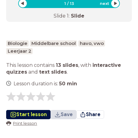
1
/
13
next
Slide
1
:
Slide
Biologie
Middelbare school
havo, vwo
Leerjaar 2
This lesson contains
13 slides
,
with
interactive
quizzes
and
text slides
.
Lesson duration is:
50
min
Start lesson
Save
Share
Print lesson