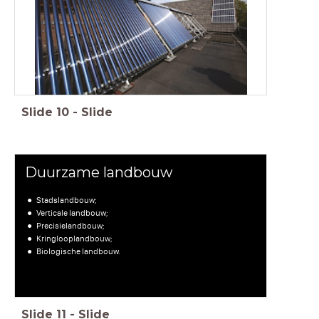
Slide
10
-
Slide
Duurzame landbouw
Stadslandbouw;
Verticale landbouw;
Precisielandbouw;
Kringlooplandbouw;
Biologische landbouw.
Slide
11
-
Slide