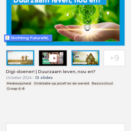
Stichting FutureNL
Digi-doener! | Duurzaam leven, nou en?
October 2024
-
13
slides
Mediawijsheid
Oriëntatie op jezelf en de wereld
Basisschool
Groep 6-8