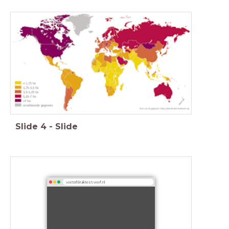
Slide
4
-
Slide
voetafdruktest.wwf.nl