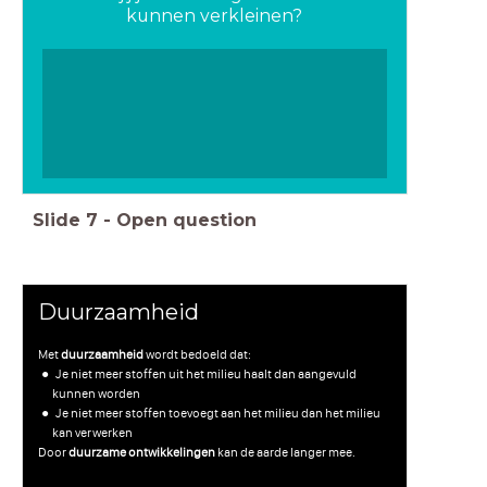
kunnen verkleinen?
Slide
7
-
Open question
Duurzaamheid
Met
duurzaamheid
wordt bedoeld dat:
Je niet meer stoffen uit het milieu haalt dan aangevuld
kunnen worden
Je niet meer stoffen toevoegt aan het milieu dan het milieu
kan verwerken
Door
duurzame ontwikkelingen
kan de aarde langer mee.