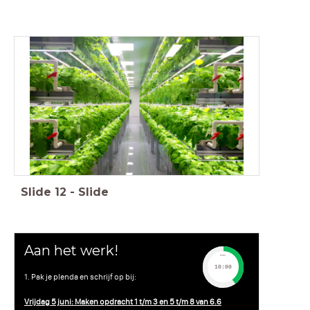
Slide
12
-
Slide
Aan het werk!
timer
10:00
1. Pak je plenda en schrijf op bij:
Vrijdag 5 juni: Maken opdracht 1 t/m 3 en 5 t/m 8 van 6.6