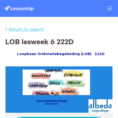
‹
Return to search
LOB lesweek 6 222D
Loopbaan O
riëntatieb
egeleiding (LOB) 222D
Les 6: week van 14 maart
Semester 1