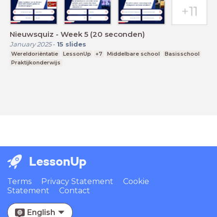
Nieuwsquiz - Week 5 (20 seconden)
January 2025
-
15
slides
Wereldoriëntatie
LessonUp
+7
Middelbare school
Basisschool
Praktijkonderwijs
LessonUp
Terms
Privacy Statement
Cookie
Statement
Contact
English