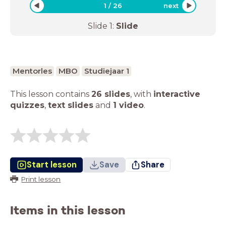
1
/
26
next
Slide
1
:
Slide
Mentorles
MBO
Studiejaar 1
This lesson contains
26 slides
,
with
interactive
quizzes
,
text slides
and
1 video
.
Start lesson
Save
Share
Print lesson
Items in this lesson