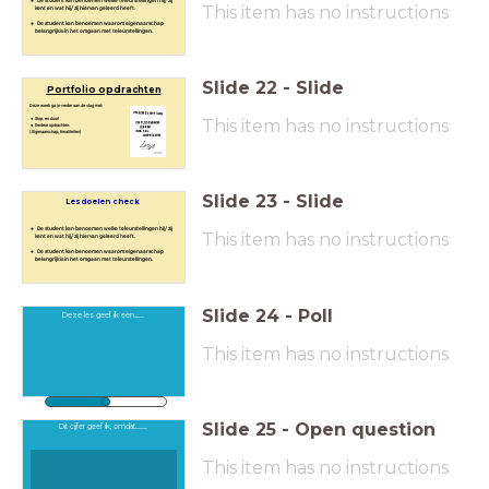
De student kan benoemen welke teleurstellingen hij/ zij
This item has no instructions
kent en wat hij/ zij hiervan geleerd heeft.
De student kan benoemen waarom eigenaarschap
belangrijk is in het omgaan met teleurstellingen.
Slide
22
-
Slide
Portfolio opdrachten
Deze week ga je verder aan de slag met:
This item has no instructions
Stop, en door!
Eerdere opdrachten:
( Eigenaarschap,
Kwaliteiten)
Slide
23
-
Slide
Lesdoelen check
De student kan benoemen welke teleurstellingen hij/ zij
This item has no instructions
kent en wat hij/ zij hiervan geleerd heeft.
De student kan benoemen waarom eigenaarschap
belangrijk is in het omgaan met teleurstellingen.
Slide
24
-
Poll
Deze les geef ik een.........
This item has no instructions
0
100
Slide
25
-
Open question
Dit cijfer geef ik, omdat...........
This item has no instructions