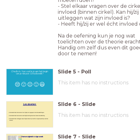
moeten doen?
- Stel elkaar vragen over de cirk
invloed (binnen cirkel). Kan hij/zij
uitleggen wat zijn invloed is?
- Heeft hij/zij er wel écht invloed
Na de oefening kun je nog wat
toelichten over de theorie eracht
Handig om zelf dus even dit goe
door te nemen!
Slide
5
-
Poll
Check-in- hoe voel je je aan het begin
van je nieuwe schoolweek?
This item has no instructions
😒
🙁
😐
🙂
😃
Slide
6
-
Slide
Lesdoelen
De student kan benoemen hoe hij/zij om is gegaan met teleurstellingen.
This item has no instructions
De student kan benoemen wat hij/zij heeft geleerd van deze teleurstelling.
De student kan uitleggen waar hij/zij invloed op heeft en eigenaarschap over kan
nemen.
Slide
7
-
Slide
A Aanwezigheid vorige week