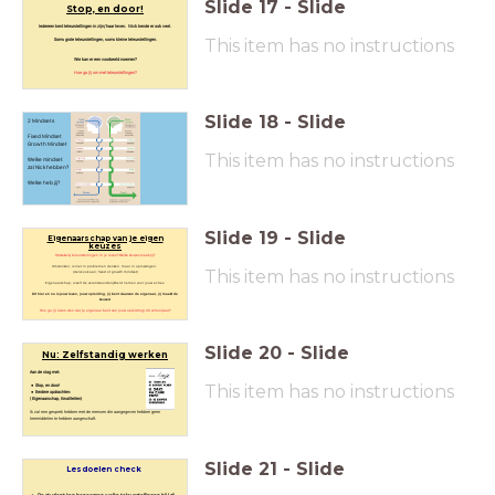
Slide
17
-
Slide
Stop, en door!
Iedereen kent teleurstellingen in zijn/ haar leven. Nick kende er ook veel.
This item has no instructions
Soms grote teleurstellingen, soms kleine teleurstellingen.
Wie kan er een voorbeeld noemen?
Hoe ga jij om met teleurstellingen?
Slide
18
-
Slide
2 Mindsets
Fixed Mindset
Growth Mindset
This item has no instructions
Welke mindset
zal Nick hebben?
Welke heb jij?
Slide
19
-
Slide
Eigenaarschap van je eigen
keuzes
Obstakels/ teleurstellingen in je leven? Welke keuzes maak jij?
Omdenken; is niet in problemen denken, maar in oplossingen.
This item has no instructions
(denk ook aan; fixed of growth mindset)
Eigenaarschap; is zelf de verantwoordelijkheid nemen voor jouw acties.
Dit hier en nu is jouw leven, jouw opleiding, jij bent daarvan de eigenaar, jij maakt de
keuzes!
Hoe ga jij laten zien dat je eigenaar bent van jouw opleiding/ dit schooljaar?
Slide
20
-
Slide
Nu: Zelfstandig werken
Aan de slag met:
This item has no instructions
Stop, en door!
Eerdere opdrachten:
( Eigenaarschap,
Kwaliteiten)
Ik zal een gesprek hebben met de mensen die aangegeven hebben geen
leermiddelen te hebben aangeschaft.
Slide
21
-
Slide
Lesdoelen check