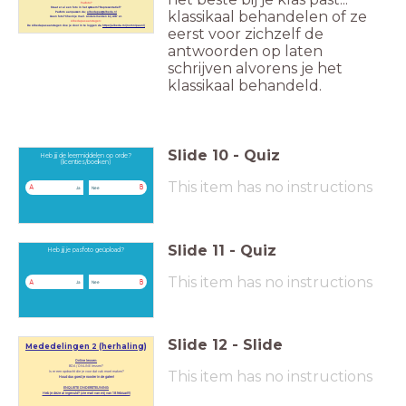
Pasfoto?
Staat er al een foto in het systeem? Representatief?
klassikaal behandelen of ze
Pasfoto aanpassen via;
albedapas@albeda.nl
Geen foto? Check je mail. Anders melden bij LOB'
er.
Albedapas aanvragen:
De Albedapas aanvragen doe je door in te loggen via
https://albeda.mijnomnipas.nl/
eerst voor zichzelf de
antwoorden op laten
schrijven alvorens je het
klassikaal behandeld.
Slide
10
-
Quiz
Heb jij de leermiddelen op orde?
(licenties/boeken)
This item has no instructions
A
B
Ja
Nee
Slide
11
-
Quiz
Heb jij je pasfoto geüpload?
This item has no instructions
A
B
Ja
Nee
Slide
12
-
Slide
Mededelingen 2 (herhaling)
Online lessen:
BOA / ONLINE lessen?
This item has no instructions
Is er een opdracht die je voor dat vak moet maken?
Houd dus goed je rooster in de gaten!
ENQUETE ONDERSTEUNING:
Heb je deze al ingevuld? (zie mail van mij van 18 februari!!)