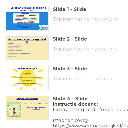
Slide
1
-
Slide
Loopbaan O
riëntatieb
egeleiding
(LOB) 222D
This item has no instructions
Les 6: week van 14 maart
Semester 1
Slide
2
-
Slide
Programma vandaag- deel
1:
Algemeen:
Welkom, AWR, terugblik vorige les
Inchecken- hoe zit je er bij?
This item has no instructions
Lesdoelen -deze week
Aanwezigheid- tot 11 maart 2022
Mededelingen/ praktische zaken
Aan de slag met de klas- de
in het zonnetje
slide
Zelfstandig werken aan opdrachten
Lesdoelen- check
Slide
3
-
Slide
''In het zonnetje''
In het zonnetje:
Je klasgenoten!
This item has no instructions
Jarig, getrouwd, extra lief zijn voor, iemand goed geholpen?
Wil je iemand op de
zetten?
Nomineer je klasgenoot en geef je redenen
Slide
4
-
Slide
Terugblik vorige les: klassikaal
Instructie docent :
Motievenreflectie - Keuze MBO - Keuze MZ
Extra achtergrondinfo voor de d
Cirkel van invloed en betrokkenheid
en
eigenaarschap
(stephen covey-
https://www.werknatuurlijk.nl/in