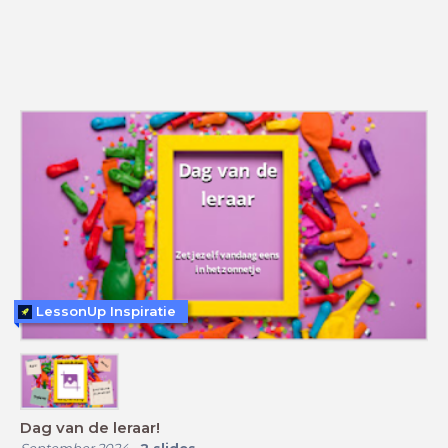
LessonUp Inspiratie
Dag van de leraar!
September 2024
-
2
slides