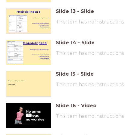
Slide
13
-
Slide
Mededelingen 3
Aankomend voortgangsmoment:
This item has no instructions
Andere vakken volgen deze week
in een totaaloverzicht
TEAMS: bestanden
Slide
14
-
Slide
Mededelingen 3
VOORBEELD VOORTGANGSOVERZICHT:
This item has no instructions
Andere vakken volgen deze week
in een totaaloverzicht
TEAMS: bestanden
Slide
15
-
Slide
Zijn alle mededelingen duidelijk?
This item has no instructions
Zijn er vragen?
Slide
16
-
Video
This item has no instructions