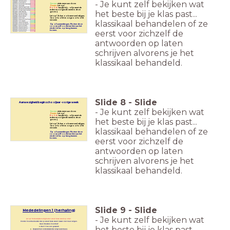
- Je kunt zelf bekijken wat
Groen=
niets meer aan doen
Oranje=
Let op!
Rood=
tandje bij... of je weet de
reden en volgende week is deze
het beste bij je klas past...
groen :)
Let op! Je kan ook weer snel stijgen.
Geoorloofd en ongeoorloofd
verzuim
klassikaal behandelen of ze
Op of aanmerkingen. Noteer deze
voor jezelf zodat we hier aan het
einde vd les op terug kunnen
eerst voor zichzelf de
komen.
antwoorden op laten
schrijven alvorens je het
klassikaal behandeld.
Slide
8
-
Slide
Aanwezigheid begin schooljaar -vorige week
- Je kunt zelf bekijken wat
Groen=
niets meer aan doen
Oranje=
Let op!
Rood=
tandje bij... of je weet de
reden en volgende week is deze
het beste bij je klas past...
groen :)
Let op! Je kan ook weer snel stijgen.
Geoorloofd en ongeoorloofd
verzuim
klassikaal behandelen of ze
Op of aanmerkingen. Noteer deze
voor jezelf zodat we hier aan het
einde vd les op terug kunnen
eerst voor zichzelf de
komen.
antwoorden op laten
schrijven alvorens je het
klassikaal behandeld.
Slide
9
-
Slide
Mededelingen 1 (herhaling)
- Je kunt zelf bekijken wat
Let op! Onderwijsbenodigheden vanaf deze week op orde!
Zonder licenties boeken kun je vanaf deze week lessen niet meer volgen.
Geen Boeken/ licenties?
het beste bij je klas past...
deel 2 les: een gesprek.
Gesprek met onderwijsleider volgt (eventuee).