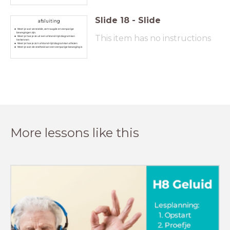
Slide
18
-
Slide
afsluiting
Weet je wat versnelde, vertraagde en eenparige
bewegingen zijn.
This item has no instructions
Weet je hoe je ze uit een afstand-tijd diagram kan
herkennen
Weet je hoe je zo'n afstand-tijd diagram kan aflezen
Weet je wat de snelheid van een eenparige beweging is
More lessons like this