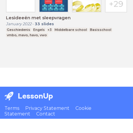
Lesideeën met sleepvragen
January 2022
-
33
slides
Geschiedenis
Engels
+3
Middelbare school
Basisschool
vmbo, mavo, havo, vwo
LessonUp
Terms
Privacy Statement
Cookie
Statement
Contact
English