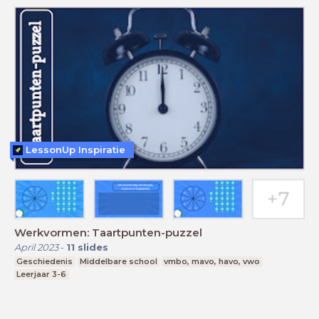
LessonUp Inspiratie
Werkvormen: Taartpunten-puzzel
April 2023
-
11
slides
Geschiedenis
Middelbare school
vmbo, mavo, havo, vwo
Leerjaar 3-6