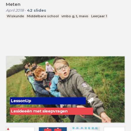
Meten
April 2018
-
42
slides
Wiskunde
Middelbare school
vmbo g, t, mavo
Leerjaar 1