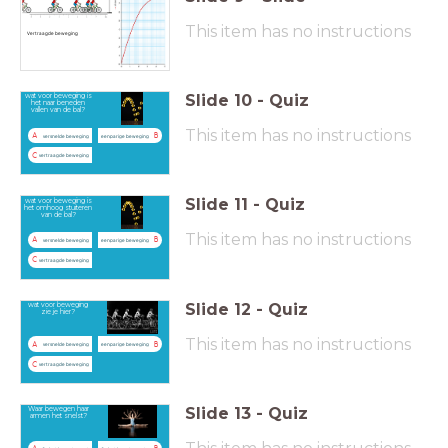
This item has no instructions
Vertraagde beweging
Slide
10
-
Quiz
wat voor beweging is
het naar beneden
vallen van de bal?
This item has no instructions
A
B
versnelde beweging
eenparige beweging
C
vertraagde beweging
Slide
11
-
Quiz
wat voor beweging is
het omhoog stuiteren
van de bal?
This item has no instructions
A
B
versnelde beweging
eenparige beweging
C
vertraagde beweging
Slide
12
-
Quiz
wat voor beweging
zie je hier?
This item has no instructions
A
B
versnelde beweging
eenparige beweging
C
vertraagde beweging
Slide
13
-
Quiz
Waar bewegen haar
armen het snelst?