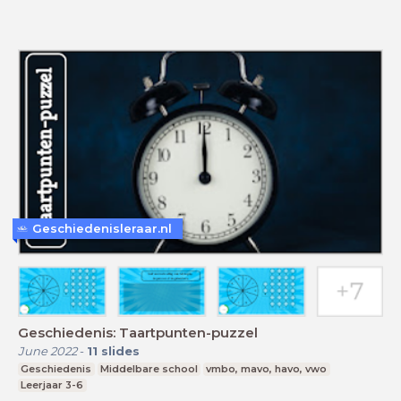
Geschiedenisleraar.nl
Geschiedenis: Taartpunten-puzzel
June 2022
-
11
slides
Geschiedenis
Middelbare school
vmbo, mavo, havo, vwo
Leerjaar 3-6