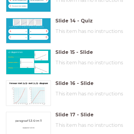
This item has no instructions
A
B
Op het hoogste punt
Op het laagste punt
C
Precies in het midden
Slide
14
-
Quiz
In welk diagram is er sprake van een eenparige beweging
This item has no instructions
A
B
A
B
C
D
C
D
Slide
15
-
Slide
v,t-diagrammen
Versnelling --------------------------------------->
This item has no instructions
Constante snelheid ->
Vertraging ---------------------------------------->
Slide
16
-
Slide
Verwar niet (v,t)- met (s,t)- diagram
This item has no instructions
Slide
17
-
Slide
paragraaf 5.3: 6 tm 11
This item has no instructions
Huiswerk: 1 t/m 13