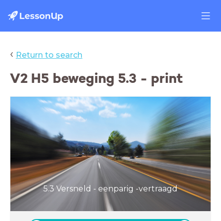
‹
Return to search
V2 H5 beweging 5.3 - print
5.3 Versneld - eenparig -vertraagd