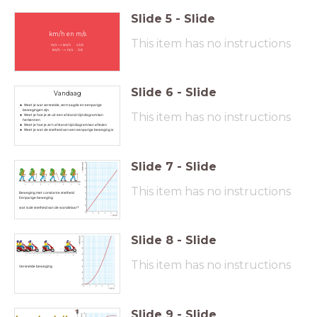
Slide
5
-
Slide
km/h en m/s
This item has no instructions
m/s --> km/h x 3,6
km/h --> m/s : 3,6
Slide
6
-
Slide
Vandaag
Weet je wat versnelde, vertraagde en eenparige
bewegingen zijn.
This item has no instructions
Weet je hoe je ze uit een afstand-tijd diagram kan
herkennen
Weet je hoe je zo'n afstand-tijd diagram kan aflezen
Weet je wat de snelheid van een eenparige beweging is
Slide
7
-
Slide
This item has no instructions
Beweging met constante snelheid
Eenparige beweging
wat is de snelheid van de wandelaar?
Slide
8
-
Slide
This item has no instructions
Versnelde beweging
Slide
9
-
Slide