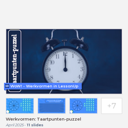
WoW! - Werkvormen in LessonUp
Werkvormen: Taartpunten-puzzel
April 2025
-
11
slides