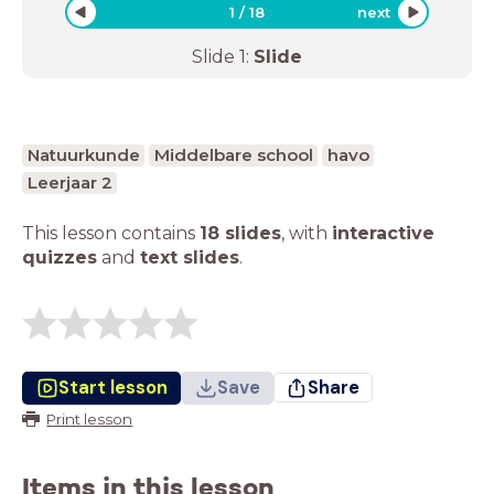
1
/
18
next
Slide
1
:
Slide
Natuurkunde
Middelbare school
havo
Leerjaar 2
This lesson contains
18 slides
,
with
interactive
quizzes
and
text slides
.
Start lesson
Save
Share
Print lesson
Items in this lesson