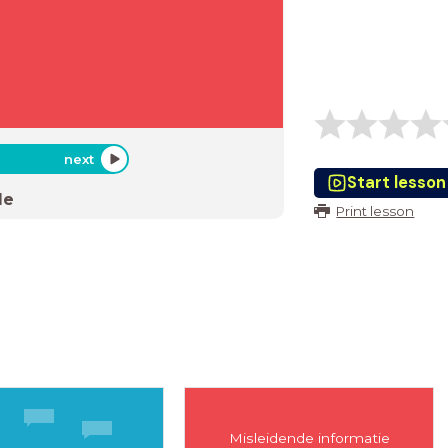
next
Start lesson
de
Print lesson
Misleidende informatie