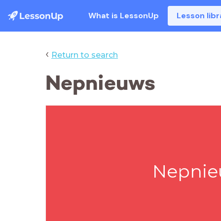
What is LessonUp
Lesson libr
‹
Return to search
Nepnieuws
Nepnie