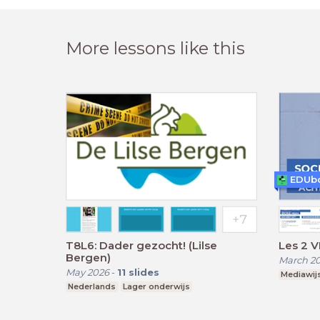
More lessons like this
EDUb
T8L6: Dader gezocht! (Lilse
Les 2 V
Bergen)
March 2
May 2026
-
11
slides
Mediawij
Nederlands
Lager onderwijs