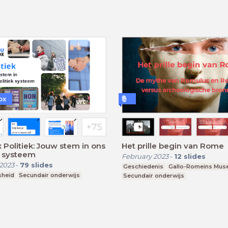
ox
Politiek: Jouw stem in ons
Het prille begin van Rome
k systeem
February 2023
-
12
slides
2023
-
79
slides
Geschiedenis
Gallo-Romeins Mu
sheid
Secundair onderwijs
Secundair onderwijs