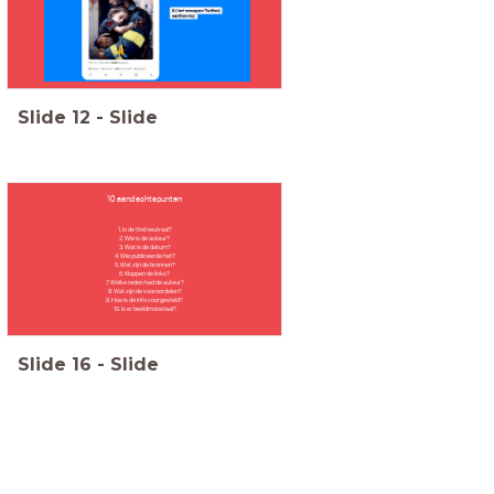
Slide
12
-
Slide
10 aandachtspunten
1. Is de titel neutraal?
2. Wie is de auteur?
3. Wat is de datum?
4. Wie publiceerde het?
5. Wat zijn de bronnen?
6. Kloppen de links?
7. Welke reden had de auteur?
8. Wat zijn de vooroordelen?
9. Hoe is de info voorgesteld?
10. Is er beeldmateriaal?
Slide
16
-
Slide