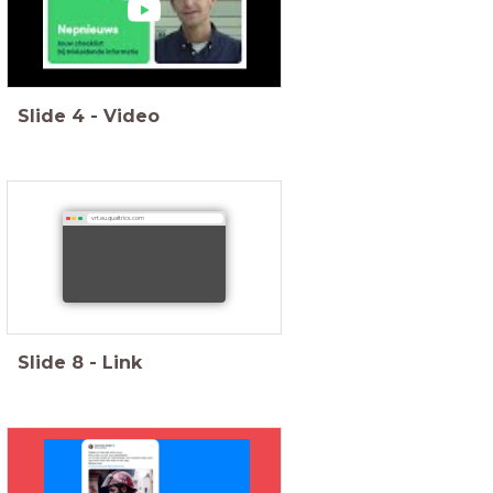
Slide
4
-
Video
vrt.eu.qualtrics.com
Slide
8
-
Link