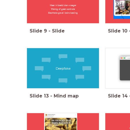
Meer in beeld dan vroeger
Weinig of geen controle
Slechtste geval: beïnvloeding
Slide
9
-
Slide
Slide
10
www
Deepfake
Slide
13
-
Mind map
Slide
14