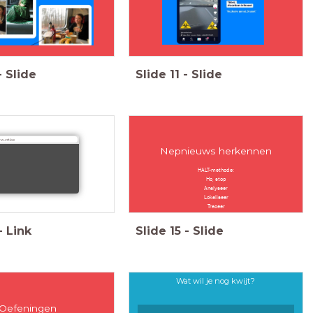
-
Slide
Slide
11
-
Slide
.vrt.be
Nepnieuws herkennen
HALT-methode:
Ho, stop
Analyseer
Lokaliseer
Traceer
-
Link
Slide
15
-
Slide
Wat wil je nog kwijt?
Oefeningen