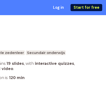
Log in
Start for free
ele zedenleer
Secundair onderwijs
ains
19 slides
,
with
interactive quizzes
,
1 video
.
n is:
120
min