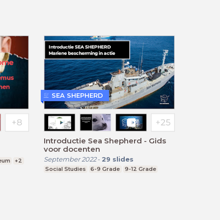
SEA SHEPHERD
Introductie Sea Shepherd - Gids
voor docenten
September 2022
-
29
slides
seum
+2
Social Studies
6-9 Grade
9-12 Grade