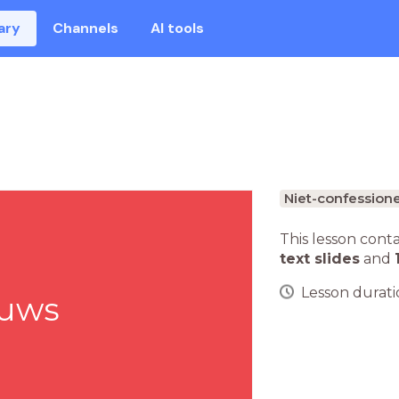
ary
Channels
AI tools
Niet-confession
This lesson cont
text slides
and
Lesson duratio
uws