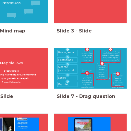
Nepnieuws
Mind map
Slide
3
-
Slide
Informatie
Een
Propaganda
die&nbsp;
overtuigingstechniek&nbsp;
<span>bedoeld is
<span>waarbij bepaalde
om de publieke
woorden en&nbsp;</span>
opinie&nbsp;
<span>beelden gebruikt
</span><span>te
worden om een&nbsp;
Haatspraak
beïnvloeden.
</span><span>boodschap te
Nepnieuws
</span>
verpakken.</span>
Door bronnen
vergeten te
Slechte
checken
of&nbsp;
journalistiek
3 voorwaarden:
Een vorm van
<span>verkeerde
humor,&nbsp;
conclusies
Uitspraken of
<span>bedoeld
einig waarheidsgetrouwe informatie
trekken
beelden&nbsp;
om
uit</span>
<span>die een
commentaar
Satire
t opzet gemaakt en verspreid
<div>wetenschappelijke
groep of
te&nbsp;</span>
studies.</div>
persoon
<span>geven op
3. specifieke reden
aanvallen&nbsp;
ontwikkelingen
</span><span>op
Framing
in de&nbsp;
basis van
</span>
kenmerken</span>
<span>maatschappij.
</span>
Slide
Slide
7
-
Drag question