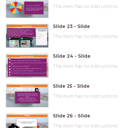
This item has no instructions
Je werkt samen in tweetallen.
De juf of meester draait aan het rad.
Over welk onderwerp mogen jullie
een informatieplaat maken?
Slide
23
-
Slide
Verwerkingsopdracht
Zoek in de verdiepende tekst wat er over jullie
onderwerp te vinden is. Arceer de informatie die jullie
Benodigdheden
willen gebruiken voor je informatieplaat.
Vul deze informatie aan met wat je geleerd hebt van de
A4-papier
video. Daarnaast kan je op internet allerlei informatie
This item has no instructions
kleurpotloden/stiften
vinden over jullie onderwerp.
potlood/pen
internet
Voorbeeld 1
Voorbeeld 2
Slide
24
-
Slide
Check, check, dubbelcheck!
Wat er op de informatieplaat staat is waar, de informatie klopt.
Op de informatieplaat komen woorden voor die we bij dit onderwerp hebben
geleerd.
This item has no instructions
De informatieplaat heeft een goede titel.
De zinnen beginnen met een hoofdletter en eindigen met een punt.
De informatieplaat ziet er netjes en verzorgd uit.
Als er afbeeldingen op de informatieplaat staan, dan passen die bij de tekst.
Slide
25
-
Slide
Check, check, dubbelcheck!
Wissel jullie informatieplaat met een ander
This item has no instructions
tweetal. Check van elkaar in hoeverre de
informatieplaat voldoet aan de punten uit de
checklist.
Schrijf tips voor verbetering op een
kladblaadje. Schrijf er ook een top bij.
Verbeter op basis van de feedback van jullie
klasgenoten de informatieplaat.
Slide
26
-
Slide
Evalueren
Hoe is het gegaan? Draai aan het rad
en bespreek de vragen!
This item has no instructions