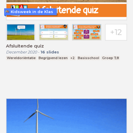
Kidsweek in de Klas
Afsluitende quiz
December 2020
-
16
slides
Wereldoriëntatie
Begrijpend lezen
+2
Basisschool
Groep 7,8