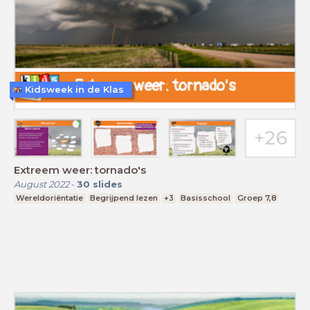
Kidsweek in de Klas
Extreem weer: tornado's
August 2022
-
30
slides
Wereldoriëntatie
Begrijpend lezen
+3
Basisschool
Groep 7,8