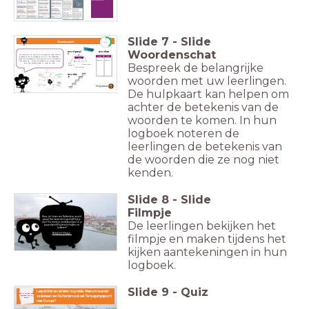
de container
Slide
7
-
Slide
timer
Woordenschat
5:00
Woordenschat
woordparapl
woordkast
u
Ga met behulp van de hulpkaart op zoek naar de
betekenis van de woorden die jij hebt gearceerd.
klein
groot
Weet je de betekenis nog niet? Schrijf de betekenis
eten
olifant
muis
voor jezelf op. Horen er woorden bij elkaar? Maak
dan een woordparaplu, -kast of -trap.
Bespreek de belangrijke
het
het diner
ontbijt
de lunch
woordtra
woorden met uw leerlingen.
p
Hulpkaart
De hulpkaart kan helpen om
achter de betekenis van de
woorden te komen. In hun
logboek noteren de
leerlingen de betekenis van
de woorden die ze nog niet
kenden.
Slide
8
-
Slide
Filmpje
Wow, de haven van Rotterdam is echt
groot! Hoe komt dat eigenlijk? Kijk je
De leerlingen bekijken het
mee? En maak je aantekeningen in je
projectschrift tijdens het kijken en
luisteren?
Bekijk het filmpje.
filmpje en maken tijdens het
kijken aantekeningen in hun
logboek.
Slide
9
-
Quiz
Lees de titel van de tekst nogmaals. Waarom noemen
..
.
Heb jij de tekst goed
ze de haven van Rotterdam ook wel 'De toegangspoort
begrepen? Test je
kennis!
naar Europa'?