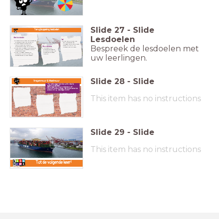
Slide
27
-
Slide
Terugkoppeling lesdoelen
Lesdoelen
Wereldoriëntatie
Taal
Ik weet dat de haven van Rotterdam
Ik kan aan de hand van
de grootste haven van Europa is.
een informatieplaat
Ik weet waarom Rotterdam de
uitleggen wie of wat er komt
Bespreek de lesdoelen met
natuurlijke plek is voor de
kijken bij het in- en
Woordenschat
belangrijkste haven van Europa.
uitvaren van de haven.
Ik begrijp de
Ik kan kort uitleggen hoe Rotterdam
belangrijke woorden
heeft kunnen uitgroeien tot zo'n
die met de haven van
belangrijke haven.
Rotterdam te maken
Ik kan uitleggen waarom het
hebben.
belangrijk is dat de haven van
uw leerlingen.
Rotterdam kan blijven groeien.
Slide
28
-
Slide
Vragenmuur & Weetmuur
Op welke vragen hebben jullie deze les
antwoord gekregen?
Welke vragen zijn nog onbeantwoord?
Hoe kun je ervoor zorgen dat je toch achter het
antwoord op deze vragen komt?
This item has no instructions
Slide
29
-
Slide
This item has no instructions
Tot de volgende keer!