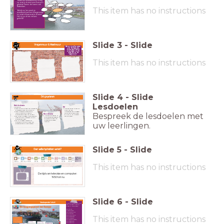
Maak een woordveld en schrijf
op wat jij al weet over Europa's
grootste haven: de haven van
Rotterdam.
This item has no instructions
Bekijk en bespreek je
woordveld met een klasgenootje
en vertel elkaar wat je al weet.
Heb jij nu al iets nieuws
geleerd?
Slide
3
-
Slide
Vragenmuur & Weetmuur
Wat zou je willen weten
over de haven van
Rotterdam? Schrijf
jouw vragen op en
plak ze op de
vragenmuur!
This item has no instructions
Slide
4
-
Slide
Dit ga je leren
Lesdoelen
Wereldoriëntatie
Na deze les:
Taal
weet ik dat de haven van Rotterdam
Na deze les kan ik aan de
de grootste haven van Europa is.
hand van een
weet ik waarom Rotterdam de
informatieplaat uitleggen
Bespreek de lesdoelen met
natuurlijke plek is voor de
wie of wat er komt kijken
Woordenschat
belangrijkste haven van Europa.
bij het in- en uitvaren
Na deze les begrijp ik
kan ik kort uitleggen hoe Rotterdam
van de haven.
de belangrijke woorden
heeft kunnen uitgroeien tot zo'n
die met de haven van
belangrijke haven.
Rotterdam te maken
kan ik uitleggen waarom het
hebben.
belangrijk is dat de haven van
uw leerlingen.
Rotterdam kan blijven groeien.
Slide
5
-
Slide
Over welke tijd hebben we het?
This item has no instructions
De tijd van televisie en computer:
1950 tot nu
Slide
6
-
Slide
Verdiepende tekst
Arceer de woorden die je
nog niet goed begrijpt.
Arceer in ieder geval:
de dam
overstromen
de zandbank
het kanaal
de industrie
This item has no instructions
de steenkool
de ijzererts
de grondstoffen
de goederen
de aardolie