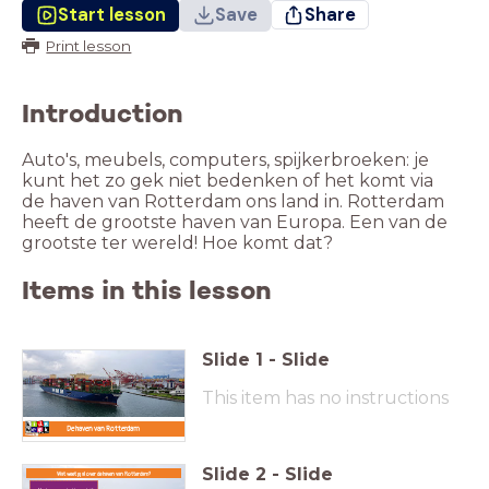
Start lesson
Save
Share
Print lesson
Introduction
Auto's, meubels, computers, spijkerbroeken: je
kunt het zo gek niet bedenken of het komt via
de haven van Rotterdam ons land in. Rotterdam
heeft de grootste haven van Europa. Een van de
grootste ter wereld! Hoe komt dat?
Items in this lesson
Slide
1
-
Slide
This item has no instructions
De haven van Rotterdam
Slide
2
-
Slide
Wat weet jij al over de haven van Rotterdam?