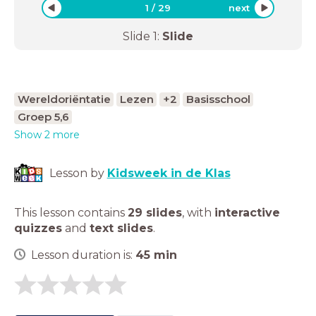
1
/
29
next
Slide
1
:
Slide
Wereldoriëntatie
Lezen
+2
Basisschool
Groep 5,6
Show 2 more
Lesson by
Kidsweek in de Klas
This lesson contains
29 slides
,
with
interactive
quizzes
and
text slides
.
Lesson duration is:
45
min