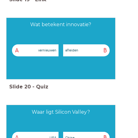
Wat betekent innovatie?
A
B
vernieuwen
afleiden
Slide
20
-
Quiz
Waar ligt Silicon Valley?
A
B
USA
China