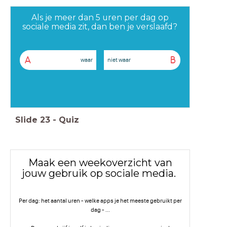
Als je meer dan 5 uren per dag op
sociale media zit, dan ben je verslaafd?
A
B
waar
niet waar
Slide
23
-
Quiz
Maak een weekoverzicht van
jouw gebruik op sociale media.
Per dag: het aantal uren - welke apps je het meeste gebruikt per
dag - ...