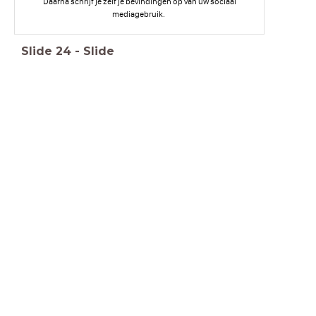
Daarna schrijf je zelf je bevindingen op van uw sociaal
mediagebruik.
Slide
24
-
Slide