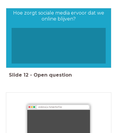
Hoe zorgt sociale media ervoor dat we
online blijven?
Slide
12
-
Open question
onderwijs.hetarchief.be