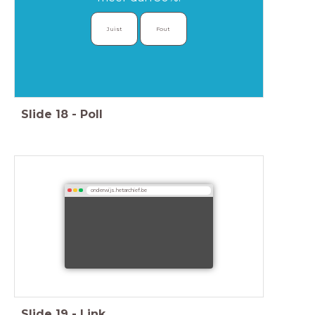
Juist
Fout
Slide
18
-
Poll
onderwijs.hetarchief.be
Slide
19
-
Link