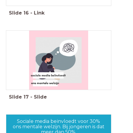
Slide
16
-
Link
Slide
17
-
Slide
Sociale media beïnvloedt voor 30%
ons mentale welzijn. Bij jongeren is dat
meer dan 50%.