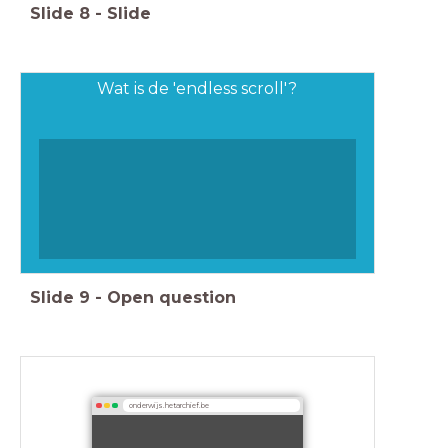
Slide
8
-
Slide
Wat is de 'endless scroll'?
Slide
9
-
Open question
onderwijs.hetarchief.be