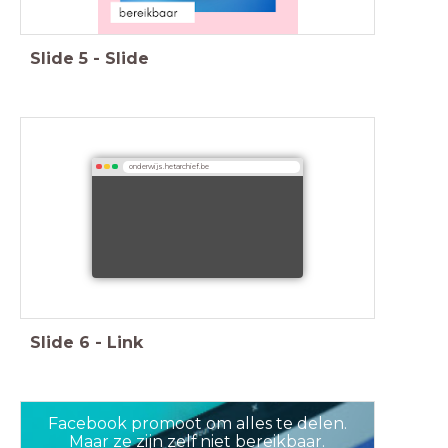
Slide
5
-
Slide
onderwijs.hetarchief.be
Slide
6
-
Link
Facebook promoot om alles te delen.
Maar ze zijn zelf niet bereikbaar.