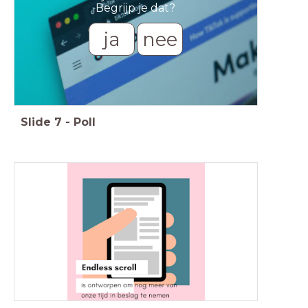
Begrijp je dat?
ja
nee
Slide
7
-
Poll