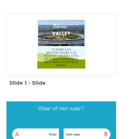
Slide
1
-
Slide
Waar of niet waar?
A
B
Waar
Niet waar