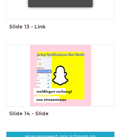
Slide
13
-
Link
Slide
14
-
Slide
Hoe reageert ons lichaam op