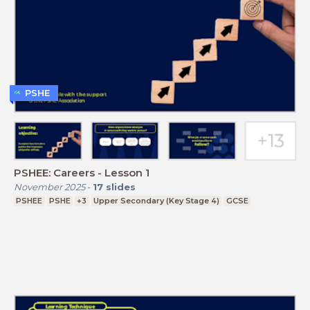
PSHE
PSHEE: Careers - Lesson 1
November 2025
-
17
slides
PSHEE
PSHE
+3
Upper Secondary (Key Stage 4)
GCSE