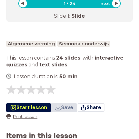
1
/
24
next
Slide
1
:
Slide
Algemene vorming
Secundair onderwijs
This lesson contains
24 slides
,
with
interactive
quizzes
and
text slides
.
Lesson duration is:
50
min
Start lesson
Save
Share
Print lesson
Items in this lesson