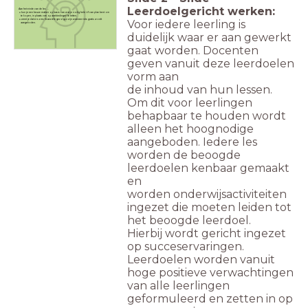
Leerdoelgericht werken:
Aan het einde van de les ...
kun je een keuze maken op basis van wat je nodig hebt óf van plan bent om
te kopen, in plaats van op aanbiedingen te letten.
Voor iedere leerling is
weet je dat er soms financiële gevolgen zijn wanneer iets gratis wordt
aangeboden.
duidelijk waar er a
an gewerkt
gaat worden. Docenten
geven vanuit deze leerdoelen
vorm aan
de inhoud van hun lessen.
Om dit voor leerlingen
behapbaar te houden wordt
alleen het
hoognodige
aangeboden. Iedere les
worden de beoogde
leerdoelen kenbaar gemaakt
en
worden onderwijsactiviteiten
ingezet die moeten leiden tot
het beoogde leerdoel.
Hierbij
wordt gericht ingezet
op succeservaringen.
Leerdoelen worden vanuit
hoge positieve
verwachtingen
van alle leerlingen
geformuleerd en zetten in op