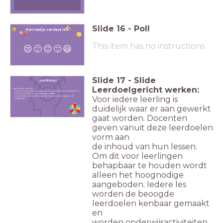
Slide
16
-
Poll
Wat vond je van deze les?
This item has no instructions
😒
🙁
😐
🙂
😃
Slide
17
-
Slide
Leerdoelen
Leerdoelgericht werken:
Aan het einde van de les ...
kun je een keuze maken op basis van wat je nodig hebt óf van plan bent om
te kopen, in plaats van op aanbiedingen te letten.
Voor iedere leerling is
weet je dat er soms financiële gevolgen zijn wanneer iets gratis wordt
aangeboden.
duidelijk waar er a
an gewerkt
gaat worden. Docenten
geven vanuit deze leerdoelen
vorm aan
de inhoud van hun lessen.
Om dit voor leerlingen
behapbaar te houden wordt
alleen het
hoognodige
aangeboden. Iedere les
worden de beoogde
leerdoelen kenbaar gemaakt
en
worden onderwijsactiviteiten