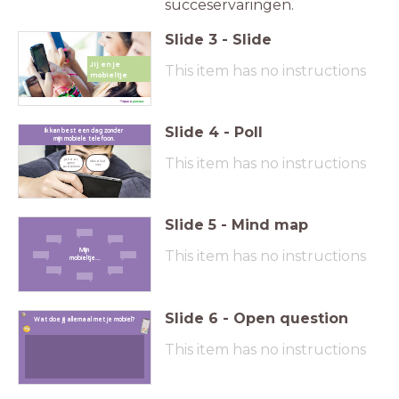
succeservaringen.
Slide
3
-
Slide
Jij en je
This item has no instructions
mobieltje
Slide
4
-
Poll
Ik kan best een dag zonder
mijn mobiele telefoon.
This item has no instructions
ja hoor, 
absoluut 
geen 
niet
probleem
Slide
5
-
Mind map
Mijn
This item has no instructions
mobieltje...
Slide
6
-
Open question
Wat doe jij allemaal met je mobiel?
This item has no instructions