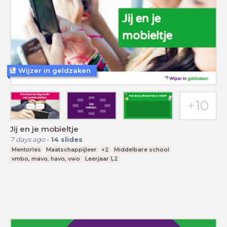
Wijzer in geldzaken
Jij en je mobieltje
7 days ago
-
14
slides
Mentorles
Maatschappijleer
+2
Middelbare school
vmbo, mavo, havo, vwo
Leerjaar 1,2