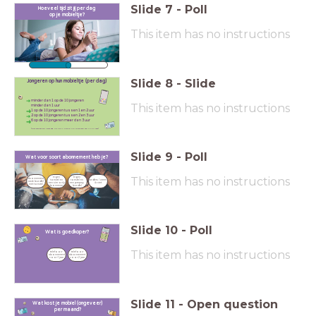
Slide
7
-
Poll
Hoeveel tijd zit jij per dag
op je mobieltje?
This item has no instructions
0
24
Slide
8
-
Slide
Jongeren op hun mobieltje (per dag)
minder dan 1 op de 10 jongeren
This item has no instructions
minder dan 1 uur
1 op de 10 jongeren tussen 1 en 2 uur
2 op de 10 jongeren tussen 2 en 3 uur
6 op de 10 jongeren meer dan 3 uur
(Onderzoek Een Vandaag uit 2017 onder 715 jongeren van 12-24 jaar)
Slide
9
-
Poll
Wat voor soort abonnement heb je?
This item has no instructions
eigen 
eigen 
abonnement 
toestel en 
toestel en 
anders / weet 
vaste bundel 
een sim-only 
een prepay 
ik niet
met toestel
abonnement
bundel
Slide
10
-
Poll
Wat is goedkoper?
This item has no instructions
telefoon-
telefoon-
abonnement 
abonnement 
voor 1 jaar
voor 2 jaar
Slide
11
-
Open question
Wat kost je mobiel (ongeveer)
per maand?