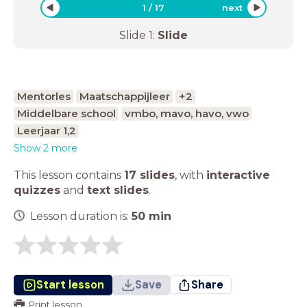
1
/
17
next
Slide
1
:
Slide
Mentorles
Maatschappijleer
+2
Middelbare school
vmbo, mavo, havo, vwo
Leerjaar 1,2
Show 2 more
This lesson contains
17 slides
,
with
interactive
quizzes
and
text slides
.
Lesson duration is:
50
min
Start lesson
Save
Share
Print lesson