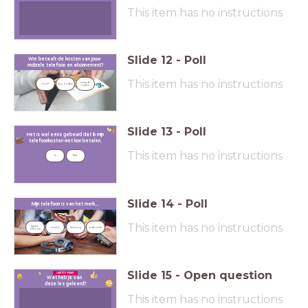
This item has no instructions
Slide
12
-
Poll
Wie betaalt de kosten van jouw
mobiele telefoon en abonnement?
This item has no instructions
iemand 
ikzelf
mijn ouders
anders
Slide
13
-
Poll
Het is wel eens gebeurd dat ik mijn
telefoonkosten niet kon betalen.
This item has no instructions
Ja
Nee
Slide
14
-
Poll
Mijn telefoon is van het merk...
This item has no instructions
Apple 
Huawei
Samsung
ander merk
(iPhone)
Slide
15
-
Open question
LAATSTE VRAAG
Wat heb je van
deze les geleerd?
This item has no instructions