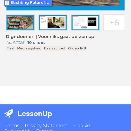
Stichting FutureNL
Digi-doener! | Voor niks gaat de zon op
April 2025
-
10
slides
Taal
Mediawijsheid
Basisschool
Groep 6-8
LessonUp
Terms
Privacy Statement
Cookie