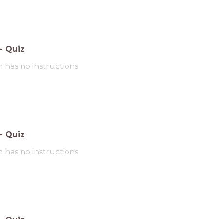
-
Quiz
m has no instructions
-
Quiz
m has no instructions