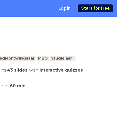
Log in
Start for free
mediaontwikkelaar
MBO
Studiejaar 1
ains
43 slides
,
with
interactive quizzes
n is:
60
min