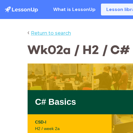
What is LessonUp
Lesson libr
‹
Return to search
Wk02a / H2 / C# 
C# Basics
CSD-I
H2 / week 2a