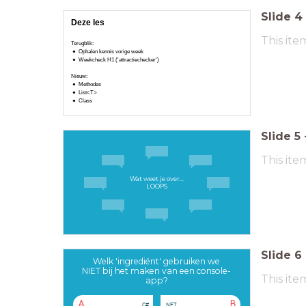
Slide
4
Deze les
This ite
Terugblik:
Ophalen kennis vorige week
Weekcheck H1 ('attractiechecker')
Nieuw:
Methodes
List<T>
Class
Slide
5
This ite
Wat weet je over...
LOOPS
Slide
6
Welk 'ingrediënt' gebruiken we
NIET bij het maken van een console-
This ite
app?
A
B
C#
.NET