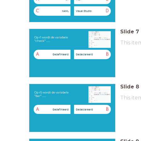
C
D
XAML
Visual Studio
Slide
7
Op r1 wordt de variabele
"check" ......
This ite
A
B
Gedefinieerd
Gedeclareerd
Slide
8
Op r5 wordt de variabele
"bar" ......
This ite
A
B
Gedefinieerd
Gedeclareerd