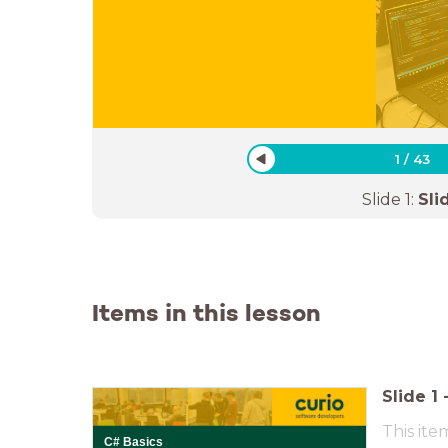
1
/
43
Slide
1
:
Sli
Items in this lesson
Slide
1
This ite
C# Basics