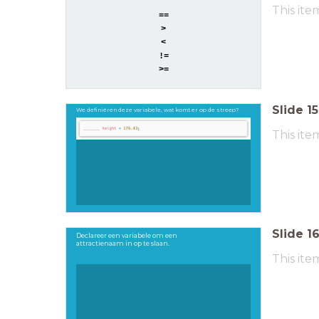
This ite
==
>
<
!=
>=
Slide
15
We definiëren deze variabele, wat komt er op de streep?
This ite
Slide
1
Declareer een variabele om een
attractienaam in op te slaan.
This ite