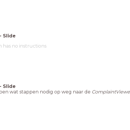
-
Slide
m has no instructions
-
Slide
en wat stappen nodig op weg naar de
ComplaintViewe