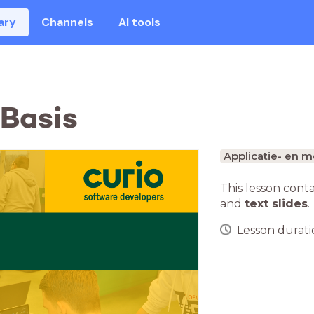
ary
Channels
AI tools
Basis
Applicatie- en 
This lesson cont
and
text slides
.
Lesson duratio