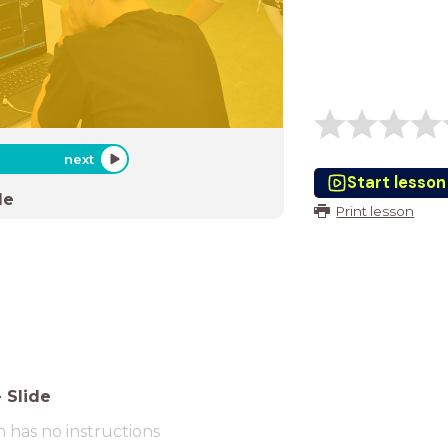
next
Start lesson
de
Print lesson
-
Slide
m has no instructions