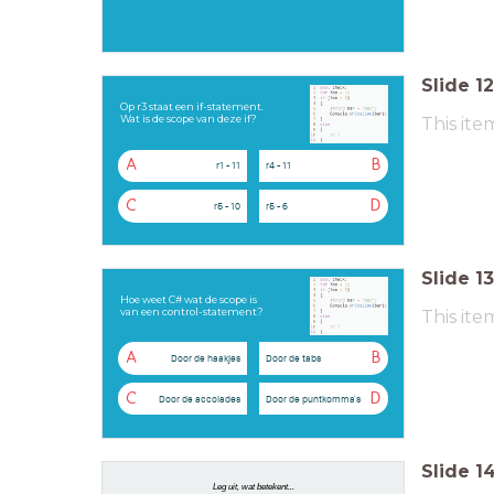
Slide
12
Op r3 staat een if-statement.
Wat is de scope van deze if?
This ite
A
B
r1 - 11
r4 - 11
C
D
r5 - 10
r5 - 6
Slide
13
Hoe weet C# wat de scope is
van een control-statement?
This ite
A
B
Door de haakjes
Door de tabs
C
D
Door de accolades
Door de puntkomma's
Slide
1
Leg uit, wat betekent...