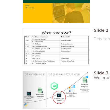
CSD-I
H2 / week 2a
Slide
2
Waar staan we?
This ite
Slide
3
We hebb