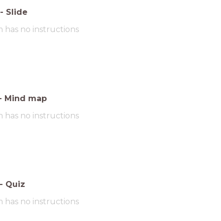
-
Slide
m has no instructions
-
Mind map
m has no instructions
-
Quiz
m has no instructions