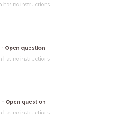
m has no instructions
-
Open question
m has no instructions
6
-
Open question
m has no instructions