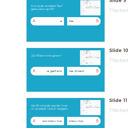
Slide
9
Kun je de variabele "bar"
gebruiken op r10?
This ite
A
B
Ja
Nee
Slide
1
Zal r10 een error geven?
This ite
A
B
Ja, geeft error
Nee, dit werkt
Slide
11
Op r10 wil je de waarde 'true'
in variabele 'check' stoppen:
This ite
A
B
bool check = true;
check = true;