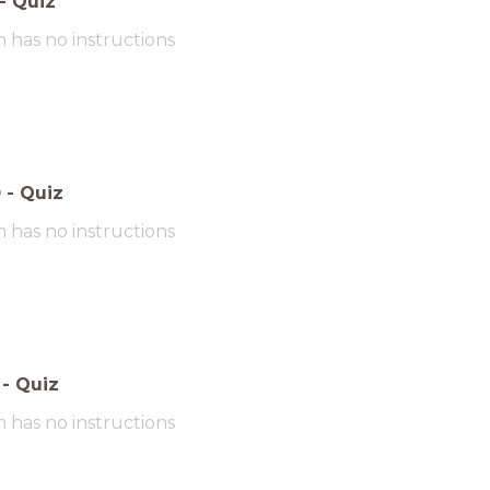
-
Quiz
m has no instructions
0
-
Quiz
m has no instructions
-
Quiz
m has no instructions