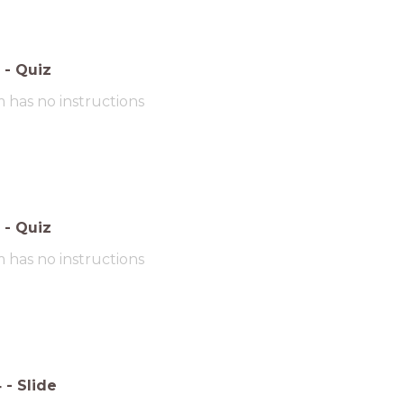
-
Quiz
m has no instructions
-
Quiz
m has no instructions
4
-
Slide