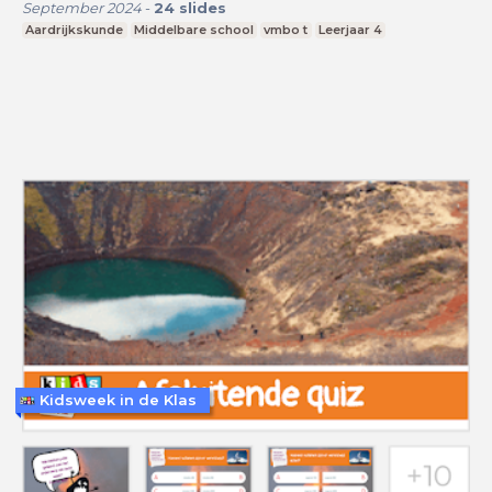
September 2024
-
24
slides
Aardrijkskunde
Middelbare school
vmbo t
Leerjaar 4
Kidsweek in de Klas