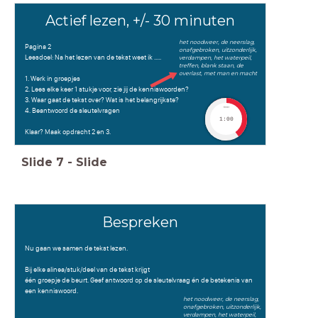
Actief lezen, +/- 30 minuten
het noodweer, de neerslag,
Pagina 2
onafgebroken, uitzonderlijk,
Leesdoel: Na het lezen van de tekst weet ik .....
verdampen, het waterpeil,
treffen, blank staan, de
overlast, met man en macht
1. Werk in groepjes
2. Lees elke keer 1 stukje voor, zie jij de kenniswoorden?
3. Waar gaat de tekst over? Wat is het belangrijkste?
timer
4. Beantwoord de sleutelvragen
1:00
Klaar? Maak opdracht 2 en 3.
Slide
7
-
Slide
Bespreken
Nu gaan we samen de tekst lezen.
Bij elke alinea/stuk/deel van de tekst krijgt
één groepje de beurt. Geef antwoord op de sleutelvraag én de betekenis van
een kenniswoord.
het noodweer, de neerslag,
onafgebroken, uitzonderlijk,
verdampen, het waterpeil,