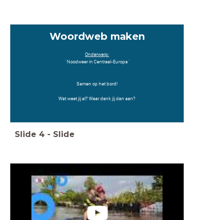
Woordweb maken
Onderwerp:
´Noodweer in Centraal-Europa´
Samen op het bord!
Wat weet jij al? Waar denk jij dan aan?
Slide
4
-
Slide