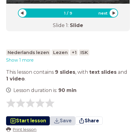
1
/
9
next
Slide
1
:
Slide
Nederlands lezen
Lezen
+1
ISK
Show 1 more
This lesson contains
9 slides
,
with
text slides
and
1 video
.
Lesson duration is:
90
min
Start lesson
Save
Share
Print lesson