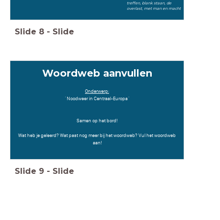
treffen, blank staan, de
overlast, met man en macht
Slide
8
-
Slide
Woordweb aanvullen
Onderwerp:
´Noodweer in Centraal-Europa´
Samen op het bord!
Wat heb je geleerd? Wat past nog meer bij het woordweb? Vul het woordweb
aan!
Slide
9
-
Slide