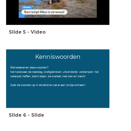
Slide
5
-
Video
Kenniswoorden
Wat betekenen deze woorden?
het noodweer, de neerslag, onafgebroken, uitzonderlijk, verdampen, het
waterpeil, treffen, blank staan, de overlast, met man en macht
Zoek de woorden op in de tekst en zet er een rondje omheen!
Slide
6
-
Slide