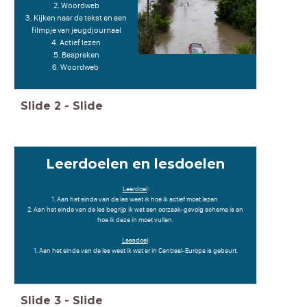
2. Woordweb
3. Kijken naar de tekst en een
filmpje van jeugdjournaal
4. Actief lezen
5. Bespreken
6. Woordweb
Slide
2
-
Slide
Leerdoelen en lesdoelen
Leerdoel
:
1. Aan het einde van de les weet ik hoe ik actief moet lezen.
2. Aan het einde van de les begrijp ik wat een oorzaak-gevolg schema is en
hoe ik deze in moet vullen.
Leesdoel
:
1. Aan het einde van de les weet ik wat er in Centraal-Europa is gebeurt.
Slide
3
-
Slide