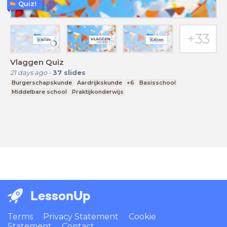
Quiz!
Vlaggen Quiz
21 days ago
-
37
slides
Burgerschapskunde
Aardrijkskunde
+6
Basisschool
Middelbare school
Praktijkonderwijs
LessonUp
Terms
Privacy Statement
Cookie
Statement
Contact