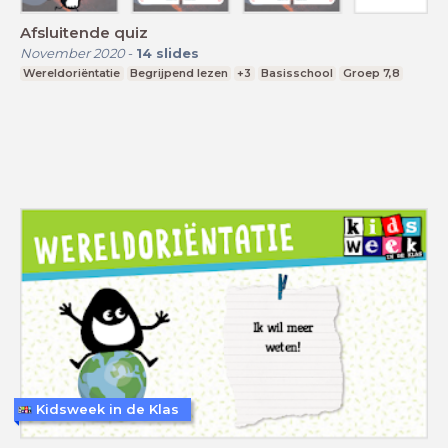
Afsluitende quiz
November 2020
-
14
slides
Wereldoriëntatie
Begrijpend lezen
+3
Basisschool
Groep 7,8
Kidsweek in de Klas