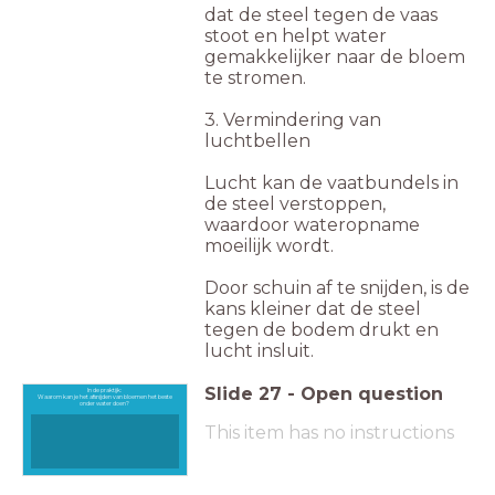
dat de steel tegen de vaas
stoot en helpt water
gemakkelijker naar de bloem
te stromen.
3. Vermindering van
luchtbellen
Lucht kan de vaatbundels in
de steel verstoppen,
waardoor wateropname
moeilijk wordt.
Door schuin af te snijden, is de
kans kleiner dat de steel
tegen de bodem drukt en
lucht insluit.
Slide
27
-
Open question
In de praktijk:
Waarom kan je het afsnijden van bloemen het beste
onder water doen?
This item has no instructions