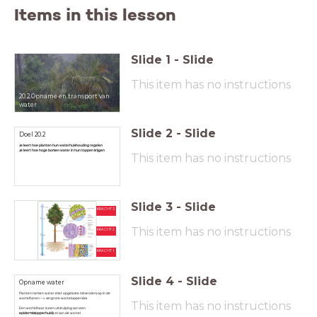
Items in this lesson
Slide
1
-
Slide
This item has no instructions
20.2 Opname en transport van
water
Slide
2
-
Slide
Doel 20.2
Je leert hoe planten hun waterhuishouding regelen
Je leert hoe hoge bomen water in hun toppen krijgen
This item has no instructions
Slide
3
-
Slide
KRACHT 3
This item has no instructions
KRACHT 2
KRACHT 1
Slide
4
-
Slide
Opname water
Planten nemen water (met opgeloste mineralen) op in de
wortelharen --> vergrote worteloppervlak
This item has no instructions
Een wortelhaar is een uitstulping van een
epidermis(opperhuid)
cel van de wortel