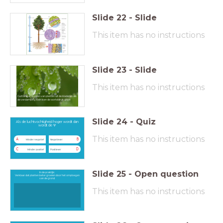
Slide
22
-
Slide
This item has no instructions
Slide
23
-
Slide
This item has no instructions
Guttatie: druppelen van planten uit de bladeren als
de verdamping klein is en de worteldruk groot
Slide
24
-
Quiz
Als de luchtvochtigheid hoger wordt dan
wordt de Ψ
This item has no instructions
A
B
Minder negatief
Negatiever
C
D
Minder positief
Positiever
Slide
25
-
Open question
In de praktijk:
Verklaar dat planten beter groeien door het omploegen
van de grond
This item has no instructions