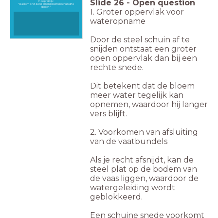
Slide
26
-
Open question
In de praktijk:
Waarom is het beter om snijbloemen schuin af te
snijden?
1. Groter oppervlak voor
wateropname
Door de steel schuin af te
snijden ontstaat een groter
open oppervlak dan bij een
rechte snede.
Dit betekent dat de bloem
meer water tegelijk kan
opnemen, waardoor hij langer
vers blijft.
2. Voorkomen van afsluiting
van de vaatbundels
Als je recht afsnijdt, kan de
steel plat op de bodem van
de vaas liggen, waardoor de
watergeleiding wordt
geblokkeerd.
Een schuine snede voorkomt