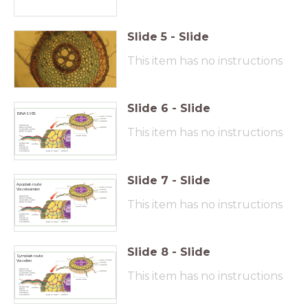
Slide
5
-
Slide
This item has no instructions
Slide
6
-
Slide
BINAS 91B
This item has no instructions
Slide
7
-
Slide
Apoplast-route:
Via celwanden
This item has no instructions
Slide
8
-
Slide
Symplast-route:
Via cellen
This item has no instructions