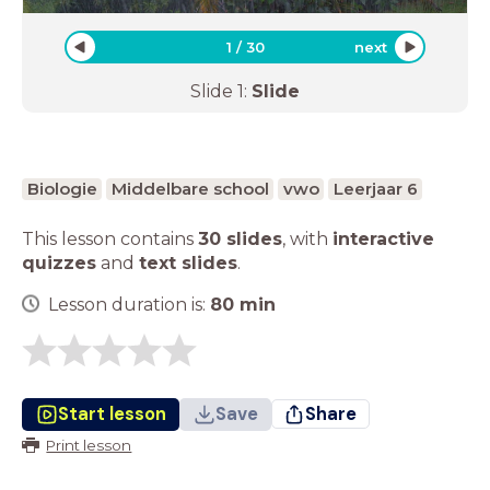
1
/
30
next
Slide
1
:
Slide
Biologie
Middelbare school
vwo
Leerjaar 6
This lesson contains
30 slides
,
with
interactive
quizzes
and
text slides
.
Lesson duration is:
80
min
Start lesson
Save
Share
Print lesson