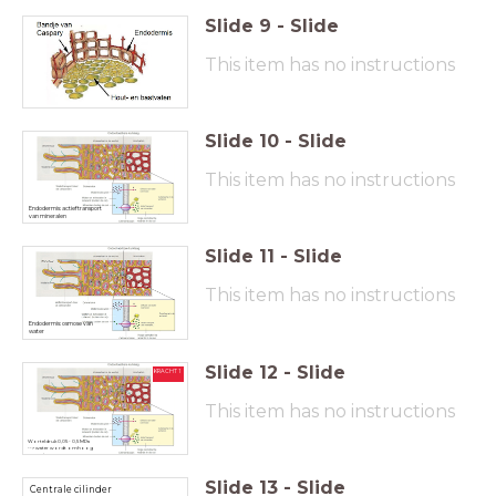
Slide
9
-
Slide
This item has no instructions
Slide
10
-
Slide
This item has no instructions
Endodermis: actief transport
van mineralen
Slide
11
-
Slide
This item has no instructions
Endodermis: osmose van
water
Slide
12
-
Slide
KRACHT 1
This item has no instructions
Worteldruk 0,05 - 0,5 MPa
--> water wordt omhoog
geperst
Slide
13
-
Slide
Centrale cilinder