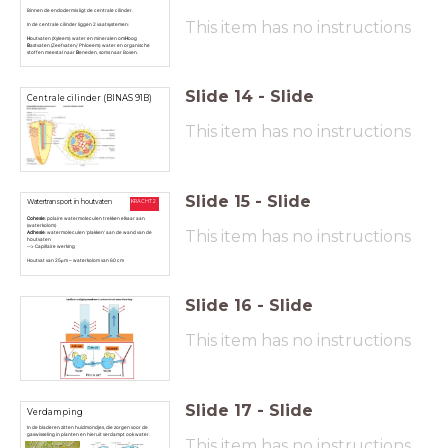
Binnen de endodermis ligt de centrale cilinder.
This item has no instructions
In de centrale cilinder liggen 2 vaatsystemen:
H
outvaten (Xyleem): water en mineralen om
H
oog
B
astvaten (Zeefvaten/ Phloeem): water en organische
stoffen meestal naar
B
eneden, soms naar Boven.
Slide
14
-
Slide
Centrale cilinder (BINAS 91B)
This item has no instructions
Slide
15
-
Slide
Watertransport in houtvaten
KRACHT 2
Cohesie
: polaire watermoleculen trekken elkaar aan
(waterkolom)
This item has no instructions
Adhesie
: watermoleculen ‘plakken’ aan de wand van de
houtvaten
--> Capillaire werking
Houtvat van 25μm – waterkolom van 60 cm
Slide
16
-
Slide
This item has no instructions
Slide
17
-
Slide
Verdamping
In de bladeren zitten huidmondjes, die zorgen voor de
gaswisseling in planten en hieruit verdampt ook water.
This item has no instructions