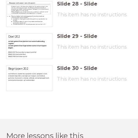
Slide
28
-
Slide
This item has no instructions
Slide
29
-
Slide
Doel 20.2
Je hebt geleerd hoe planten hun waterhuishouding
regelen
This item has no instructions
Je hebt geleerd hoe hoge bomen water in hun toppen
krijgen
BINAS 81E Plantaardig transportweefsel
BINAS 91A Anatomie blad
BINAS 91B Anatomie wortel
Slide
30
-
Slide
Begrippen 20.2
wortelharen, epidermis, apoplast-route, symplast-route,
endodermis(cellen) , bandjes van Caspari, worteldruk,
This item has no instructions
guttatie, houtvaten, cohesie, adhesie, verdampingsstroom,
waterpotentiaal (psi - ψ), huidmondjes
More lessons like this