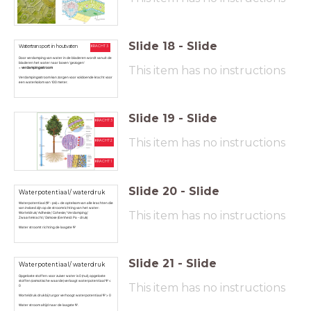
Slide
18
-
Slide
KRACHT 3
Watertransport in houtvaten
Door verdamping van water in de bladeren wordt vanuit de
bladeren het water naar boven ‘gezogen’
This item has no instructions
=
verdampingsstroom
Verdampingsstroom kan zorgen voor voldoende kracht voor
een waterkolom van 100 meter.
Slide
19
-
Slide
KRACHT 3
This item has no instructions
KRACHT 2
KRACHT 1
Slide
20
-
Slide
Waterpotentiaal/ waterdruk
Waterpotentiaal (Ψ - psi) = de optelsom van alle krachten die
van invloed zijn op de stroomrichting van het water:
This item has no instructions
Worteldruk/ Adhesie/ Cohesie/ Verdamping/
Zwaartekracht/ Osmose (Eenheid: Pa - druk)
Water stroomt richting de laagste Ψ
Slide
21
-
Slide
Waterpotentiaal/ waterdruk
Opgeloste stoffen: voor zuiver water is 0 (nul), opgeloste
stoffen (osmotische waarde) verlaagt waterpotentiaal Ψ <
This item has no instructions
0
Worteldruk: druk bij turgor verhoogt waterpotentiaal Ψ > 0
Water stroom altijd naar de laagste Ψ.