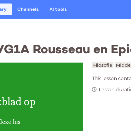
ary
Channels
AI tools
 VG1A Rousseau en Epi
Filosofie
Middel
This lesson cont
Lesson duratio
kblad op
deze les