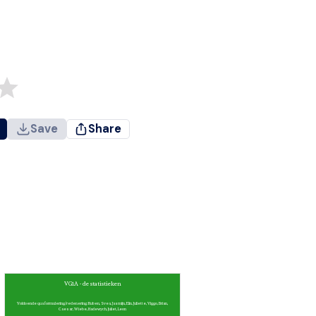
Save
Share
VG1A - de statistieken
Voldoende qua formulering/redenering: Ruben, Svea, Jasmijn, Elin, Juliette, Viggo, Brian,
Caesar, Wiebe, Hadewych, Juliet, Leon