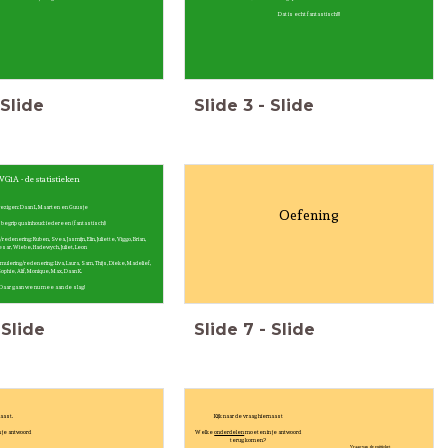
Dat is echt fantastisch!!!
Slide
Slide
3
-
Slide
VG1A - de statistieken
ezigen: Daan L, Maarten en Guusje
Oefening
begrip qua inhoud: iedereen (fantastisch!)
denering: Ruben, Svea, Jasmijn, Elin, Juliette, Viggo, Brian,
sar, Wiebe, Hadewych, Juliet, Leon
ulering/redenering: Liva, Laura, Sam, Thijs, Dieke, Madelief,
ophie, Alif, Monique, Max, Daan K.
 Daar gaan we nu mee aan de slag!
Slide
Slide
7
-
Slide
naast.
Kijk naar de vraag hiernaast
 je antwoord
Welke
onderdelen
moeten in je antwoord
terug komen?
Vraag van de exitticket