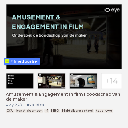
Filmeducatie
Amusement & Engagement in film I boodschap van
de maker
May 2026
-
18
slides
CKV
kunst algemeen
+1
MBO
Middelbare school
havo, vwo