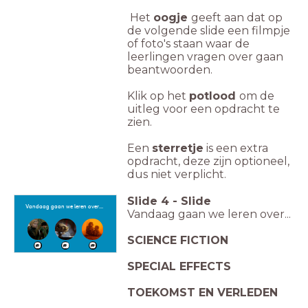
Het
oogje
geeft aan dat op
de volgende slide een filmpje
of foto's staan waar de
leerlingen vragen over gaan
beantwoorden.
Klik op het
potlood
om de
uitleg voor een opdracht te
zien.
Een
sterretje
is een extra
opdracht, deze zijn optioneel,
dus niet verplicht.
Slide
4
-
Slide
Vandaag gaan we leren over...
Vandaag gaan we leren over...
Toekomst
Science
Special
en
Fiction
Effects
verleden
SCIENCE FICTION
SPECIAL EFFECTS
TOEKOMST EN VERLEDEN