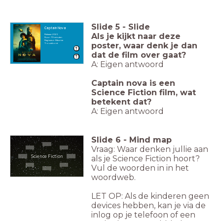
Slide
5
-
Slide
Captain Nova
Als je kijkt naar deze
Release: 2021
Duur: 79 minuten
Regisseur: Maurice
poster, waar denk je dan
Trouwborst
dat de film over gaat?
A: Eigen antwoord
Captain nova is een
Science Fiction film, wat
betekent dat?
A: Eigen antwoord
Slide
6
-
Mind map
Vraag: Waar denken jullie aan
Science Fiction
als je Science Fiction hoort?
Vul de woorden in in het
woordweb.
LET OP: Als de kinderen geen
devices hebben, kan je via de
inlog op je telefoon of een