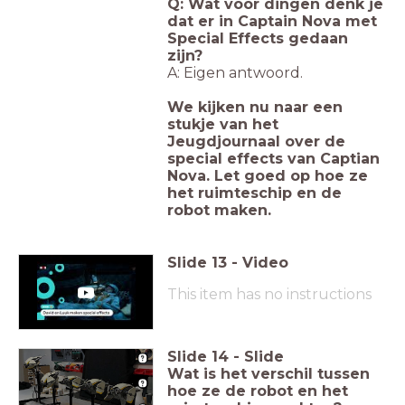
Q: Wat voor dingen denk je
dat er in Captain Nova met
Special Effects gedaan
zijn?
A: Eigen antwoord.
We kijken nu naar een
stukje van het
Jeugdjournaal over de
special effects van Captian
Nova. Let goed op hoe ze
het ruimteschip en de
robot maken.
Slide
13
-
Video
This item has no instructions
Slide
14
-
Slide
Wat is het verschil tussen
hoe ze de robot en het