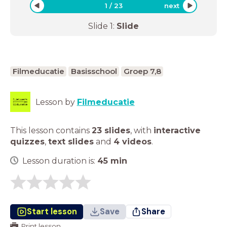
1
/
23
next
Slide
1
:
Slide
Filmeducatie
Basisschool
Groep 7,8
Lesson by
Filmeducatie
This lesson contains
23 slides
,
with
interactive
quizzes
,
text slides
and
4 videos
.
Lesson duration is:
45
min
Start lesson
Save
Share
Print lesson