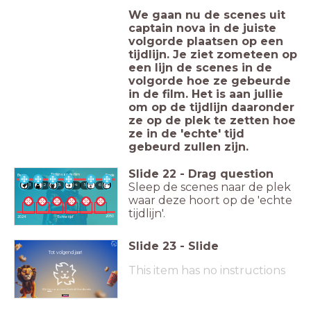
We gaan nu de scenes uit
captain nova in de juiste
volgorde plaatsen op een
tijdlijn. Je ziet zometeen op
een lijn de scenes in de
volgorde hoe ze gebeurde
in de film. Het is aan jullie
om op de tijdlijn daaronder
ze op de plek te zetten hoe
ze in de 'echte' tijd
gebeurd zullen zijn.
Slide
22
-
Drag question
Tijdlijn van de film
Begin
Einde
Sleep de scenes naar de plek
1
2
3
4
5
6
waar deze hoort op de 'echte
tijdlijn'.
2050
2024
'Echte tijd'
Slide
23
-
Slide
Tot volgend jaar!
This item has no instructions
Klik
hier
voor meer Cinekid filmeducatie.