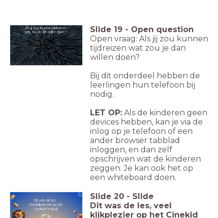
Slide
19
-
Open question
Als jij zou kunnen tijdreizen,
wat zou je dan willen doen?
Open vraag: Als jij zou kunnen
tijdreizen wat zou je dan
willen doen?
Bij dit onderdeel hebben de
leerlingen hun telefoon bij
nodig.
LET OP:
Als de kinderen geen
devices hebben, kan je via de
inlog op je telefoon of een
ander browser tabblad
inloggen, en dan zelf
opschrijven wat de kinderen
zeggen. Je kan ook het op
een whiteboard doen.
Slide
20
-
Slide
Dit was de les.
Dit was de les, veel
Veel kijkplezier op het
Cinekid Festival!
kijkplezier op het Cinekid