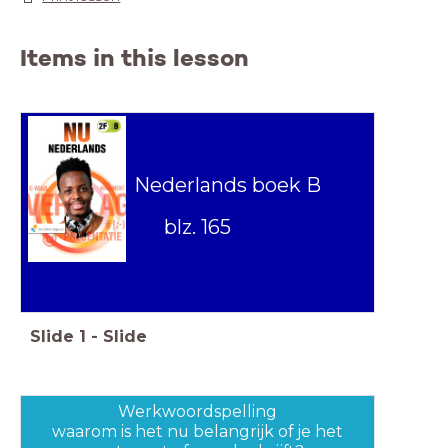
Items in this lesson
Nederlands boek B
blz. 165
Slide
1
-
Slide
Werkwoordspelling
waarom is het nu belangrijk of je het