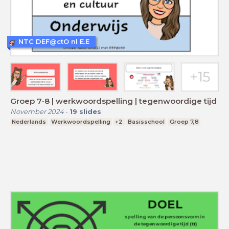
NTC DEF@ctO nl E.E
Groep 7-8 | werkwoordspelling | tegenwoordige tijd
November 2024
-
19
slides
Nederlands
Werkwoordspelling
+2
Basisschool
Groep 7,8