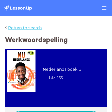
‹
Return to search
Werkwoordspelling
Nederlands boek B
blz. 165