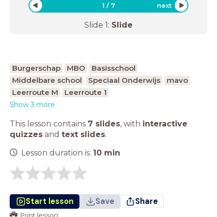
1
/
7
next
Slide
1
:
Slide
Burgerschap
MBO
Basisschool
Middelbare school
Speciaal Onderwijs
mavo
Leerroute M
Leerroute 1
Show 3 more
This lesson contains
7 slides
,
with
interactive
quizzes
and
text slides
.
Lesson duration is:
10
min
Start lesson
Save
Share
Print lesson