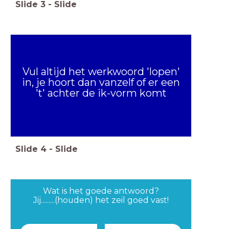
Slide
3
-
Slide
Vul altijd het werkwoord 'lopen'
in, je hoort dan vanzelf of er een
't' achter de ik-vorm komt
Slide
4
-
Slide
Wat is het goede antwoord?
Jij.........(houden) het zeil goed vast!