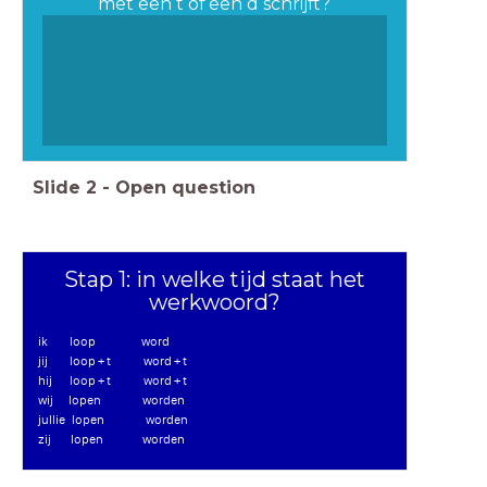
met een t of een d schrijft?
Slide
2
-
Open question
Stap 1: in welke tijd staat het
werkwoord?
ik loop word
jij loop + t word + t
hij loop + t word + t
wij lopen worden
jullie lopen worden
zij lopen worden