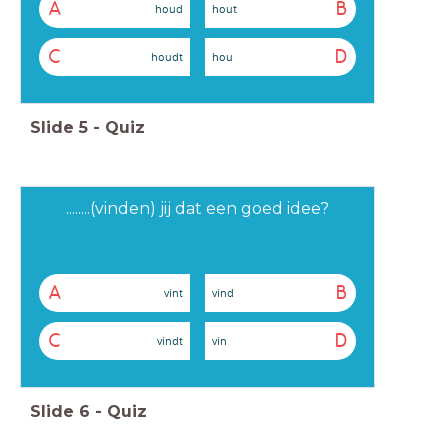
A
B
houd
hout
C
D
houdt
hou
Slide
5
-
Quiz
........(vinden) jij dat een goed idee?
A
B
vint
vind
C
D
vindt
vin
Slide
6
-
Quiz