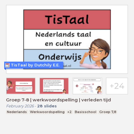
TisTaal by Dutchily E.E.
Groep 7-8 | werkwoordspelling | verleden tijd
February 2026
-
28
slides
Nederlands
Werkwoordspelling
+2
Basisschool
Groep 7,8