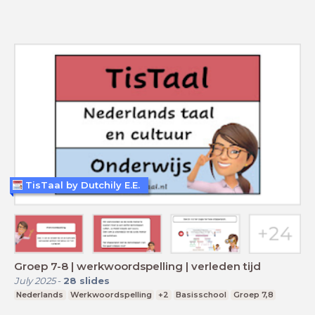
TisTaal by Dutchily E.E.
Groep 7-8 | werkwoordspelling | verleden tijd
July 2025
-
28
slides
Nederlands
Werkwoordspelling
+2
Basisschool
Groep 7,8