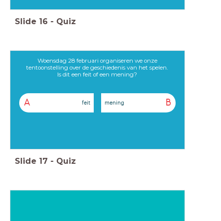
Slide
16
-
Quiz
Woensdag 28 februari organiseren we onze
tentoonstelling over de geschiedenis van het spelen.
Is dit een feit of een mening?
A
B
feit
mening
Slide
17
-
Quiz