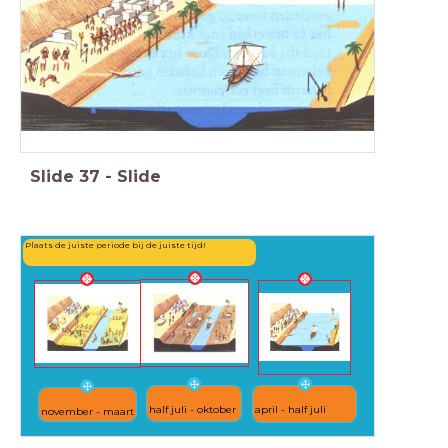
Slide
37
-
Slide
Plaats de juiste periode bij de juiste tijd!
half juli - oktober
april - half juli
november - maart