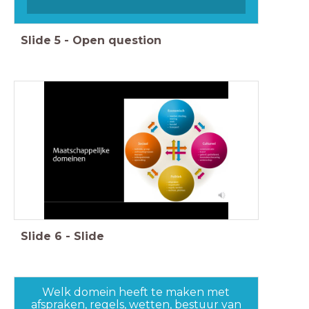
Slide
5
-
Open question
Slide
6
-
Slide
Welk domein heeft te maken met
afspraken, regels, wetten, bestuur van