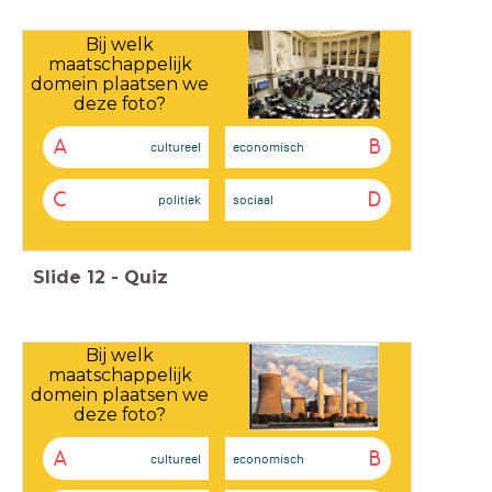
Bij welk
maatschappelijk
domein plaatsen we
deze foto?
A
B
cultureel
economisch
C
D
politiek
sociaal
Slide
12
-
Quiz
Bij welk
maatschappelijk
domein plaatsen we
deze foto?
A
B
cultureel
economisch