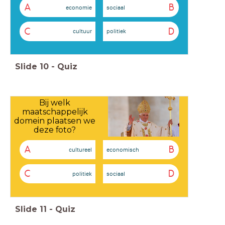
A
B
economie
sociaal
C
D
cultuur
politiek
Slide
10
-
Quiz
Bij welk
maatschappelijk
domein plaatsen we
deze foto?
A
B
cultureel
economisch
C
D
politiek
sociaal
Slide
11
-
Quiz