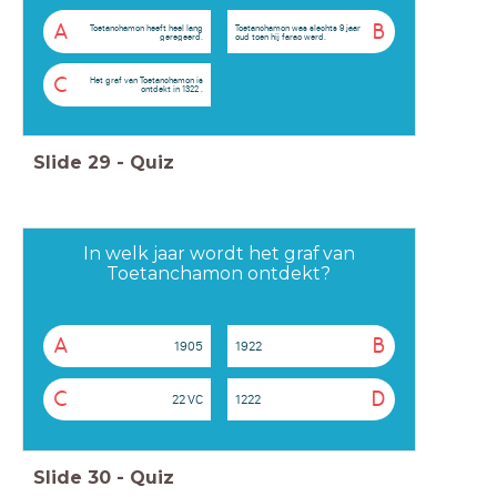
A
B
Toetanchamon heeft heel lang
Toetanchamon was slechts 9 jaar
geregeerd.
oud toen hij farao werd.
C
Het graf van Toetanchamon is
ontdekt in 1322 .
Slide
29
-
Quiz
In welk jaar wordt het graf van
Toetanchamon ontdekt?
A
B
1905
1922
C
D
22 VC
1222
Slide
30
-
Quiz