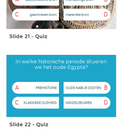
C
D
geschreven bron
materiële bron
Slide
21
-
Quiz
In welke historische periode situeren
we het oude Egypte?
A
B
PREHISTORIE
OUDE NABIJE OOSTEN
C
D
KLASSIEKE OUDHEID
MIDDELEEUWEN
Slide
22
-
Quiz