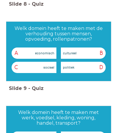
Slide
8
-
Quiz
Welk domein heeft te maken met de
verhouding tussen mensen,
opvoeding, rollenpatronen?
A
B
economisch
cultureel
C
D
sociaal
politiek
Slide
9
-
Quiz
Welk domein heeft te maken met
werk, voedsel, kleding, woning,
handel, transport?