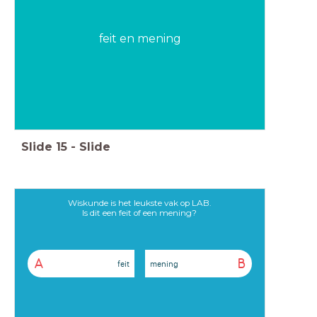
feit en mening
Slide
15
-
Slide
Wiskunde is het leukste vak op LAB.
Is dit een feit of een mening?
A
B
feit
mening