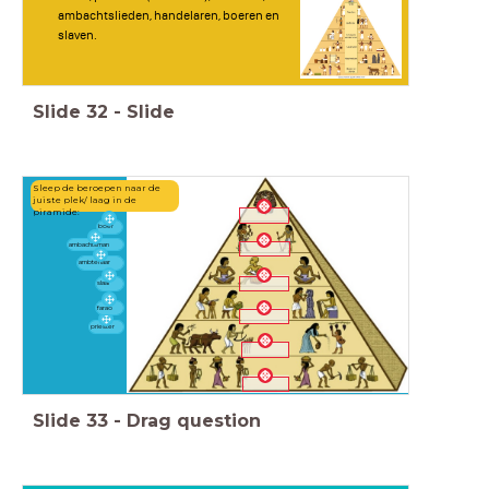
ambachtslieden, handelaren, boeren en
slaven.
<div><br>
</div>
Slide
32
-
Slide
<div><br>
</div>
<div><br>
</div>
Sleep de beroepen naar de
<div><br>
juiste plek/ laag in de
piramide:
</div>
boer
<div><br>
ambachtsman
</div>
ambtenaar
<div><br>
slaaf
</div>
farao
<div><br>
</div>
priester
<div><br>
</div>
<div><br>
</div>
Slide
33
-
Drag question
<div><br>
</div>
<div><br>
</div>