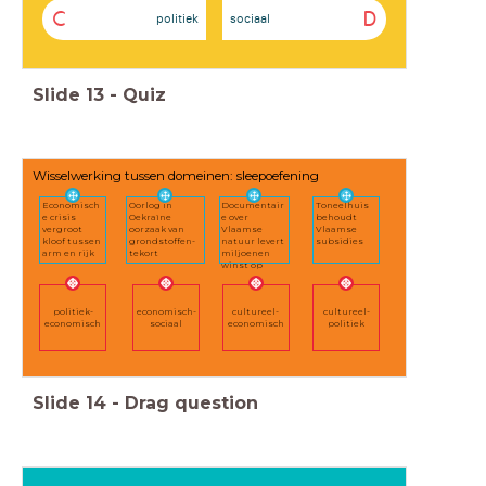
C
D
politiek
sociaal
Slide
13
-
Quiz
Wisselwerking tussen domeinen: sleepoefening
Economisch
Oorlog in
Documentair
Toneelhuis
e crisis
Oekraïne
e over
behoudt
vergroot
oorzaak van
Vlaamse
Vlaamse
kloof tussen
grondstoffen-
natuur levert
subsidies
arm en rijk
tekort
miljoenen
winst op
politiek-
economisch-
cultureel-
cultureel-
economisch
sociaal
economisch
politiek
Slide
14
-
Drag question