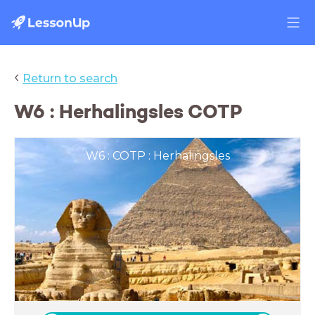
‹
Return to search
W6 : Herhalingsles COTP
W6 : COTP : Herhalingsles