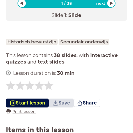
1
/
38
next
Slide
1
:
Slide
Historisch bewustzijn
Secundair onderwijs
This lesson contains
38 slides
,
with
interactive
quizzes
and
text slides
.
Lesson duration is:
30
min
Start lesson
Save
Share
Print lesson
Items in this lesson