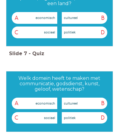
een land?
A
B
economisch
cultureel
C
D
sociaal
politiek
Slide
7
-
Quiz
Welk domein heeft te maken met
communicatie, godsdienst, kunst,
geloof, wetenschap?
A
B
economisch
cultureel
C
D
sociaal
politiek