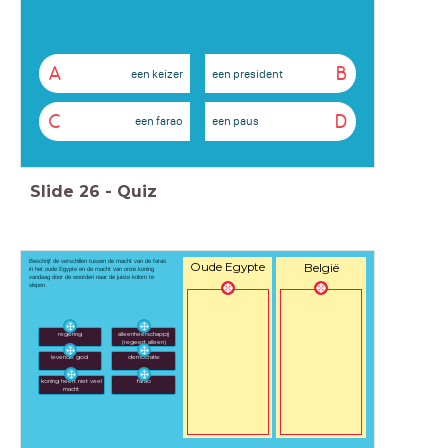
A
B
een keizer
een president
C
D
een farao
een paus
Slide
26
-
Quiz
Beschrijf de verschillen tussen de macht van de farao
Oude Egypte
België
in het oude Egypte en de macht van onze koning
vandaag door de woorden naar de juiste kolom te
slepen.
alleenheerschappij
regering
(regeert alleen)
levende god
democratie
koning heeft niet veel
farao
macht