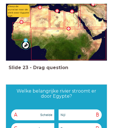
Sleep de
punaise naar de
plek waar Egypte
ligt:
Slide
23
-
Drag question
Welke belangrijke rivier stroomt er
door Egypte?
A
B
Schelde
Nijl