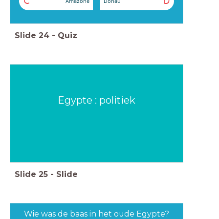
C
D
Amazone
Donau
Slide
24
-
Quiz
Egypte : politiek
Slide
25
-
Slide
Wie was de baas in het oude Egypte?