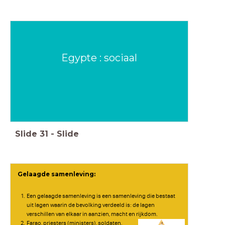
Egypte : sociaal
Slide
31
-
Slide
Gelaagde samenleving:
Een gelaagde samenleving is een samenleving die bestaat
uit lagen waarin de bevolking verdeeld is: de lagen
verschillen van elkaar in aanzien, macht en rijkdom.
Farao, priesters (ministers), soldaten,