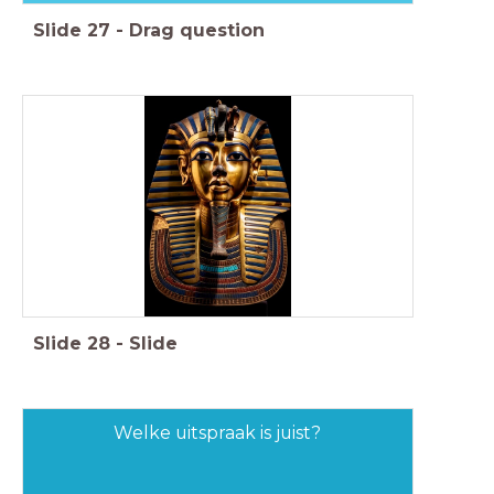
Slide
27
-
Drag question
Slide
28
-
Slide
Welke uitspraak is juist?