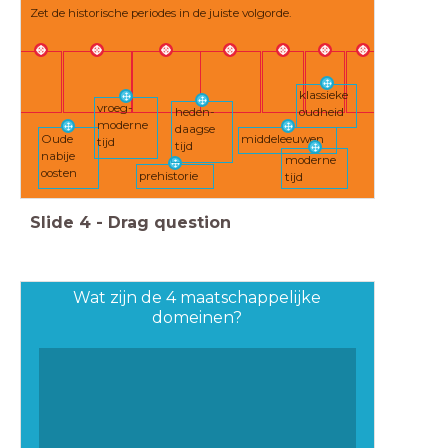
Zet de historische periodes in de juiste volgorde.
klassieke
vroeg-
heden-
oudheid
moderne
daagse
Oude
middeleeuwen
tijd
tijd
nabije
moderne
oosten
prehistorie
tijd
Slide
4
-
Drag question
Wat zijn de 4 maatschappelijke
domeinen?