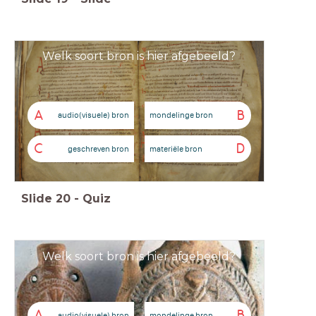
Welk soort bron is hier afgebeeld?
A
B
audio(visuele) bron
mondelinge bron
C
D
geschreven bron
materiële bron
Slide
20
-
Quiz
Welk soort bron is hier afgebeeld?
A
B
audio(visuele) bron
mondelinge bron