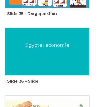
<br></b>
</div>Isis</b>
Slide
35
-
Drag question
Egypte : economie
Slide
36
-
Slide