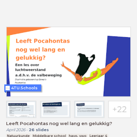
4TU.Schools
Leeft Pocahontas nog wel lang en gelukkig?
April 2026
-
26
slides
Natuurkunde
Middelbare school
havo, vwo
Leerjaar 4