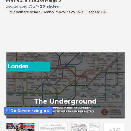
Prenez le métro! Parijs 5
September 2021
-
20
slides
Middelbare school
vmbo, mavo, havo, vwo
Leerjaar 1-6
Dé Schoolreisgids