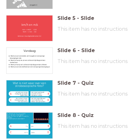
s
=
v
g
e
m
⋅
t
Slide
5
-
Slide
km/h en m/s
This item has no instructions
m/s --> km/h x 3,6
km/h --> m/s : 3,6
Oefenen: Vaardigheidstrainer 5.2
Slide
6
-
Slide
Vandaag
Weet je wat versnelde, vertraagde en eenparige
bewegingen zijn.
This item has no instructions
Weet je hoe je ze uit een afstand-tijd diagram kan
herkennen
Weet je hoe je zo'n afstand-tijd diagram kan aflezen
Weet je wat de snelheid van een eenparige beweging is
Slide
7
-
Quiz
Wat is niet waar over een
stroboscopische foto?
This item has no instructions
je hebt een lamp
Het moet gemaakt
A
B
nodig die op vaste
worden in een
tijden flitst
donkere ruimte
de camera moet
Het zijn eigenlijk veel
C
D
meebewegen met
foto's die kort na
het voorwerp
elkaar zijn genomen
Slide
8
-
Quiz
Je ziet een stroboscopische
foto van een rollende bal.
De stroboscoop gaf om de 0,1 s
een flits.
Hoeveel tijd is er verstreken?
This item has no instructions
A
B
7 s
8 s
C
D
0,7 s
0,8 s