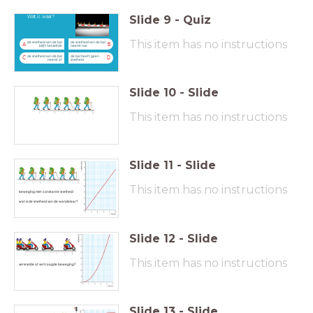
Slide
9
-
Quiz
Wat is waar?
This item has no instructions
de snelheid van de bal
de snelheid van de bal
A
B
blijft hetzelfde
neemt toe
de snelheid van de bal
de bal heeft geen
C
D
neemt af
snelheid
Slide
10
-
Slide
This item has no instructions
Slide
11
-
Slide
This item has no instructions
beweging met constante snelheid
wat is de snelheid van de wandelaar?
Slide
12
-
Slide
This item has no instructions
versnelde of vertraagde beweging?
Slide
13
-
Slide