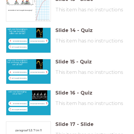
This item has no instructions
versnelde of vertraagde beweging?
Slide
14
-
Quiz
wat voor beweging is
het naar beneden
vallen van de bal?
This item has no instructions
A
B
versnelde beweging
eenparige beweging
C
vertraagde beweging
Slide
15
-
Quiz
wat voor beweging is
het omhoog stuiteren
van de bal?
This item has no instructions
A
B
versnelde beweging
eenparige beweging
C
vertraagde beweging
Slide
16
-
Quiz
wat voor beweging
zie je hier?
This item has no instructions
A
B
versnelde beweging
eenparige beweging
C
vertraagde beweging
Slide
17
-
Slide
paragraaf 5.3: 7 tm 11