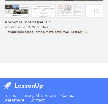
Prenez le métro! Parijs 3
November 2018
-
20
slides
Middelbare school
vmbo, mavo, havo, vwo
Leerjaar 1-6
LessonUp
Terms
Privacy Statement
Cookie
Statement
Contact