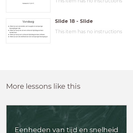
This item has no instructions
Huiswerk: 1 t/m 11
Slide
18
-
Slide
Vandaag
Weet je wat versnelde, vertraagde en eenparige
bewegingen zijn.
This item has no instructions
Weet je hoe je ze uit een afstand-tijd diagram kan
herkennen
Weet je hoe je zo'n afstand-tijd diagram kan aflezen
Weet je wat de snelheid van een eenparige beweging is
More lessons like this