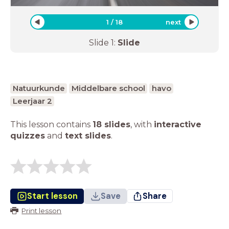
1
/
18
next
Slide
1
:
Slide
Natuurkunde
Middelbare school
havo
Leerjaar 2
This lesson contains
18 slides
,
with
interactive
quizzes
and
text slides
.
Start lesson
Save
Share
Print lesson