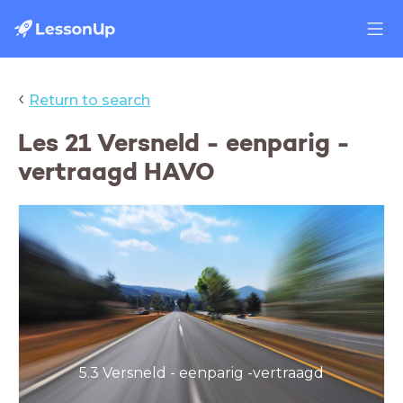
‹
Return to search
Les 21 Versneld - eenparig -
vertraagd HAVO
5.3 Versneld - eenparig -vertraagd