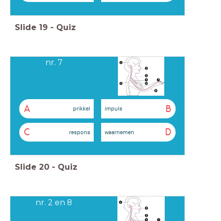
Slide
19
-
Quiz
nr. 7
A
B
prikkel
impuls
C
D
respons
waarnemen
Slide
20
-
Quiz
nr. 2 en 8