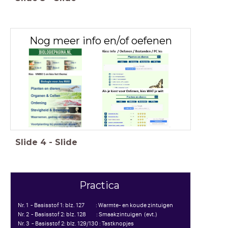
Nog meer info en/of oefenen
Slide
4
-
Slide
Practica
Nr. 1 - Basisstof 1: blz. 127 : Warmte- en koude zintuigen
Nr. 2 - Basisstof 2: blz. 128 : Smaakzintuigen (evt.)
Nr. 3 - Basisstof 2: blz. 129/130 : Tastknopjes