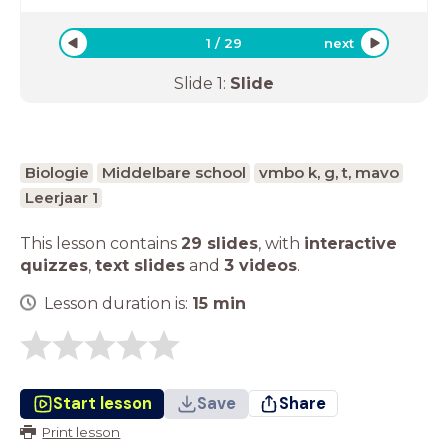
1
/
29
next
Slide
1
:
Slide
Biologie
Middelbare school
vmbo k, g, t, mavo
Leerjaar 1
This lesson contains
29 slides
,
with
interactive
quizzes
,
text slides
and
3 videos
.
Lesson duration is:
15
min
Start lesson
Save
Share
Print lesson