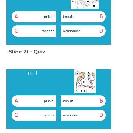
A
B
prikkel
impuls
C
D
respons
waarnemen
Slide
21
-
Quiz
nr. 1
A
B
prikkel
impuls
C
D
respons
waarnemen