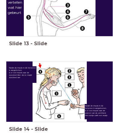
vertellen
wat hier
gebeurt
Slide
13
-
Slide
Nadat de impuls in de hersenen
is aangekomen,
is er een impuls naar de
speeksel klier: deze maakt
speeksel aan
Nadat de impuls in de
hersenen is aangekomen,
is er een impuls naar de
spieren van de arm/hand.
Het meisje pakt een stukje
Slide
14
-
Slide