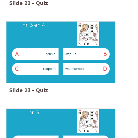
Slide
22
-
Quiz
nr. 3 en 4
A
B
prikkel
impuls
C
D
respons
waarnemen
Slide
23
-
Quiz
nr. 3