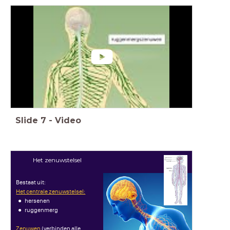
Slide
7
-
Video
Het zenuwstelsel
Bestaat uit:
Het centrale zenuwstelsel:
hersenen
ruggenmerg
Zenuwen
(verbinden alle