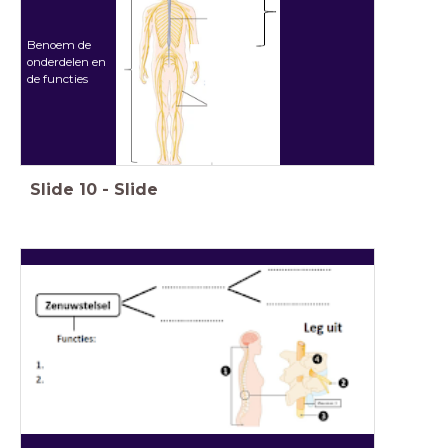
Benoem de
onderdelen en
de functies
Slide
10
-
Slide