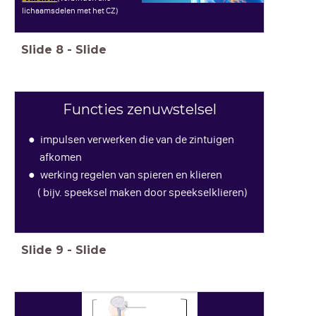
lichaamsdelen met het CZ)
Slide
8
-
Slide
Functies zenuwstelsel
impulsen verwerken die van de zintuigen
afkomen
werking regelen van spieren en klieren
(
bijv. speeksel maken door speekselklieren)
Slide
9
-
Slide