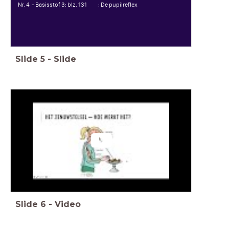
Nr. 4 - Basisstof 3: blz. 131 : De pupilreflex
Slide
5
-
Slide
Slide
6
-
Video