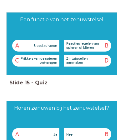
Een functie van het zenuwstelsel
Reacties regelen van
A
B
Bloed zuiveren
spieren of klieren
Prikkels van de spieren
Zintuigcellen
C
D
ontvangen
aanmaken
Slide
15
-
Quiz
Horen zenuwen bij het zenuwstelsel?
A
B
Ja
Nee