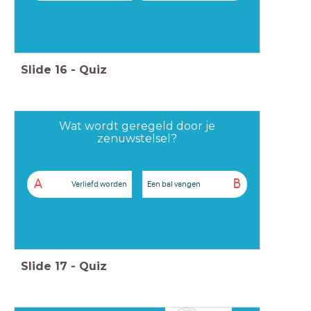
Slide
16
-
Quiz
Wat wordt geregeld door je
zenuwstelsel?
A
B
Verliefd worden
Een bal vangen
Slide
17
-
Quiz