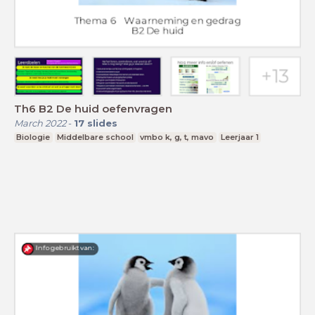
Th6 B2 De huid oefenvragen
March 2022
-
17
slides
Biologie
Middelbare school
vmbo k, g, t, mavo
Leerjaar 1