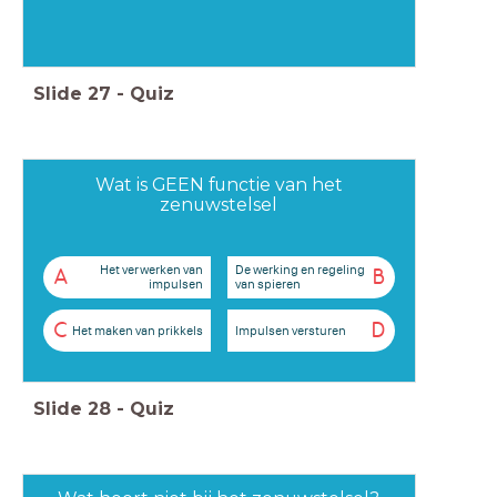
Slide
27
-
Quiz
Wat is GEEN functie van het
zenuwstelsel
Het verwerken van
De werking en regeling
A
B
impulsen
van spieren
C
D
Het maken van prikkels
Impulsen versturen
Slide
28
-
Quiz