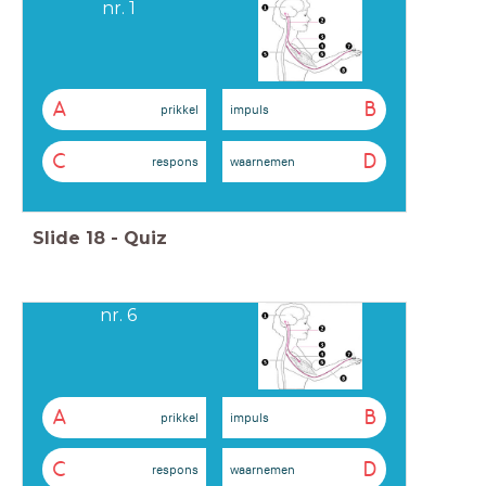
nr. 1
A
B
prikkel
impuls
C
D
respons
waarnemen
Slide
18
-
Quiz
nr. 6
A
B
prikkel
impuls
C
D
respons
waarnemen