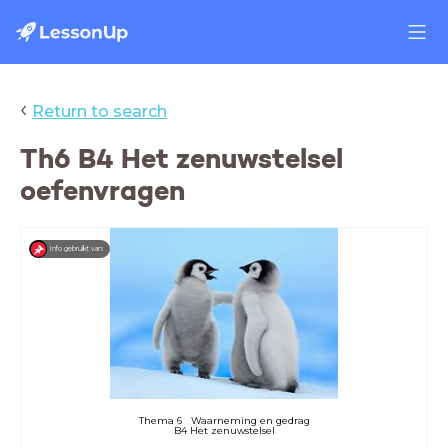
‹
Return to search
Th6 B4 Het zenuwstelsel
oefenvragen
Info gebruikt van:
Thema 6 Waarneming en gedrag
B4 Het zenuwstelsel