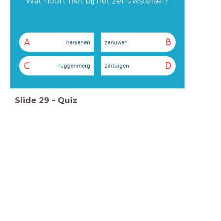
Wat hoort niet bij het zenuwstelsel?
A
B
hersenen
zenuwen
C
D
ruggenmerg
zintuigen
Slide
29
-
Quiz