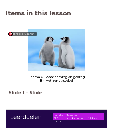
Items in this lesson
Info gebruikt van:
Thema 6 Waarneming en gedrag
B4 Het zenuwstelsel
Slide
1
-
Slide
Nakijken: Magister
Leerdoelen
ELO gedeelde documenten NZ kies
thema