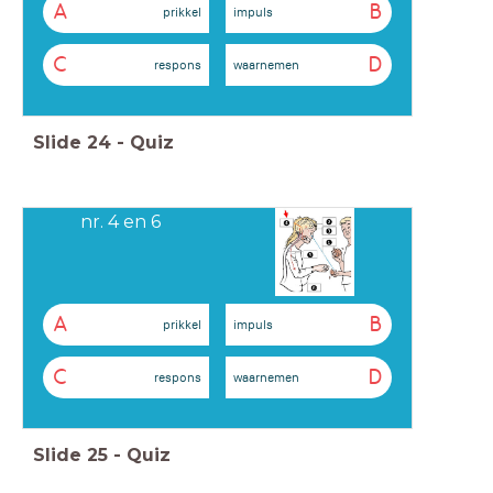
A
B
prikkel
impuls
C
D
respons
waarnemen
Slide
24
-
Quiz
nr. 4 en 6
A
B
prikkel
impuls
C
D
respons
waarnemen
Slide
25
-
Quiz