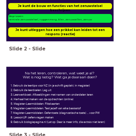
Je kunt de bouw en functies van het zenuwstelsel
beschrijven
Begrippen:
centrale zenuwstelsel, ruggenmerg, klier, zenuwcellen, zenuw
Je kunt uitleggen hoe een prikkel kan leiden tot een
respons (reactie)
Slide
2
-
Slide
Na het leren, controleren, wat weet je al?
Wat is nog lastig? Wat ga je daaraan doen?
1. Gebruik de leertips voor NZ (in je schrift geplakt, in magister)
2. Gebruik de leerdoelen: Leg uit
3. Leerwerkboek: Afbeeldingen met namen van onderdelen leren
4. Herhaal het maken van de opdrachten (online)
5. Magister-Leermiddelen: Flitskaarten
6. Magister-Leermiddelen: Test jezelf van elke basisstof
7. Magister-Leermiddelen: Oefentoets (diagnostische toets) ... voor PW
8. LessonUP: oefenvragen maken
9. Gebruik biologiepagina.nl (Let op: Daar is meer info, die extra's niet leren)
Slide
3
-
Slide