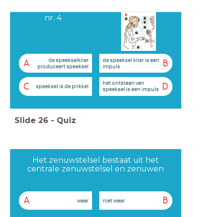
nr. 4
de speekselklier
de speeksel klier is een
A
B
produceert speeksel
impuls
het ontstaan van
C
D
speeksel is de prikkel
speeksel is een impuls
Slide
26
-
Quiz
Het zenuwstelsel bestaat uit het
centrale zenuwstelsel en zenuwen
A
B
waar
niet waar