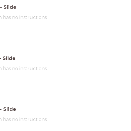
-
Slide
m has no instructions
-
Slide
m has no instructions
-
Slide
m has no instructions