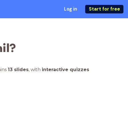
Log in
Start for free
il?
ains
13 slides
,
with
interactive quizzes