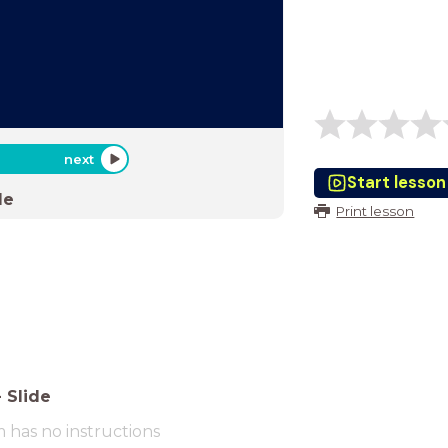
next
Start lesson
de
Print lesson
-
Slide
m has no instructions