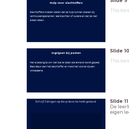
Slide
9
Hulp voor slachtoffers
This ite
Slachtoffers moeten weten dat ze hulp kunnen zoeken bij
vertrouwenspersonen, leerkrachten of ouders en dat ze niet
alleen staan.
Slide
1
Ingrijpen bij pesten
This ite
Het is belangrijk om niet toe te kijken als iemand wordt gepest.
Bied steun aan het slachtoffer en meld het voorval bij een
volwassene.
Slide
11
Schrijf 3 dingen op die je deze les hebt geleerd.
De leerl
eigen le