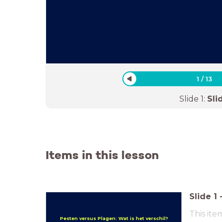
1
/
13
Slide
1
:
Sli
Items in this lesson
Slide
1
This ite
Pesten versus Plagen: Wat is het verschil?