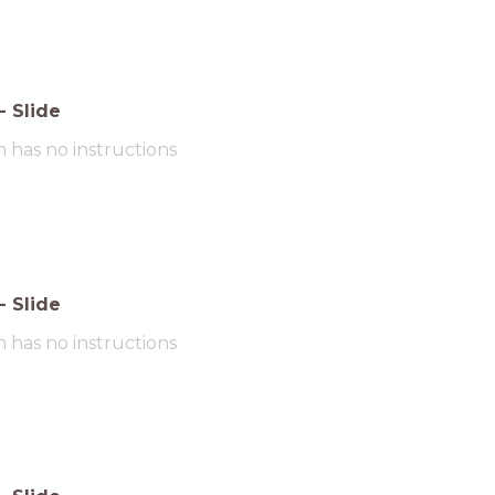
-
Slide
m has no instructions
-
Slide
m has no instructions