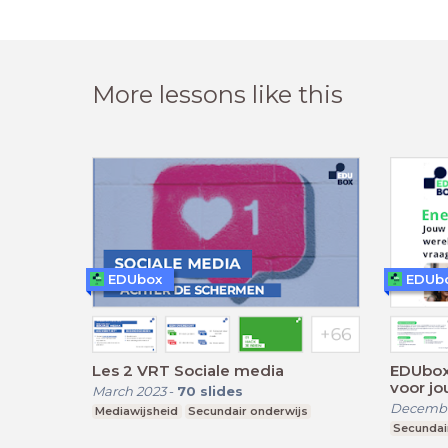
More lessons like this
EDUbox
EDUb
Les 2 VRT Sociale media
EDUbox 
voor jo
March 2023
-
70
slides
Decembe
Mediawijsheid
Secundair onderwijs
Secundai