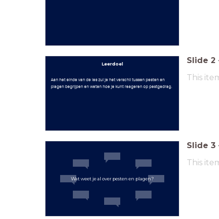
Slide
2
Leerdoel
This ite
Aan het einde van de les zul je het verschil tussen pesten en
plagen begrijpen en weten hoe je kunt reageren op pestgedrag.
Slide
3
This ite
Wat weet je al over pesten en plagen?