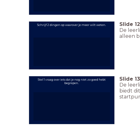
Slide
12
Schrijf 2 dingen op waarover je meer wilt weten.
De leer
alleen 
Slide
13
Stel 1 vraag over iets dat je nog niet zo goed hebt
begrepen.
De leer
biedt di
startpun