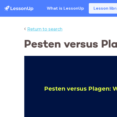
What is LessonUp
Lesson libr
‹
Return to search
Pesten versus Pla
Pesten versus Plagen: Wa