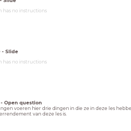
-
Slide
m has no instructions
0
-
Slide
m has no instructions
-
Open question
ingen voeren hier drie dingen in die ze in deze les he
errendement van deze les is.