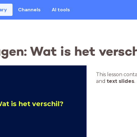
ary
Channels
AI tools
gen: Wat is het versch
This lesson cont
and
text slides
.
t is het verschil?