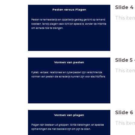
Slide
4
Pesten versus Plagen
This ite
Pesten is herhaaldelijk en opzettelijk gedrag gericht op iemand
kwetsen, terwijl plagen vaak licht en speels is, zonder de intentie
om schade toe te brengen.
Slide
5
Vormen van pesten
This ite
Fysiek, verbaal, relationeel en cyberpesten zijn verschillende
vormen van pesten die schadelijk kunnen zijn voor slachtoffers.
Slide
6
Vormen van plagen
This ite
Plagen kan bestaan uit grappen, lichte kietelingen, en speelse
opmerkingen die niet bedoeld zijn om pijn te doen.