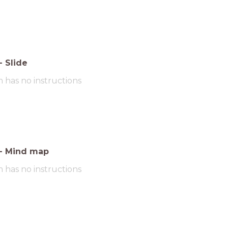
-
Slide
m has no instructions
-
Mind map
m has no instructions