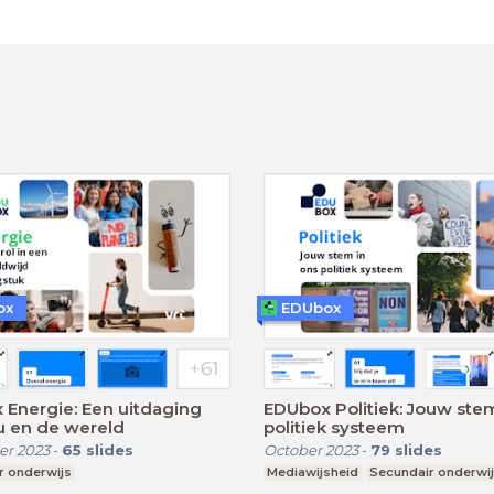
ox
EDUbox
Energie: Een uitdaging
EDUbox Politiek: Jouw stem
u en de wereld
politiek systeem
r 2023
-
65
slides
October 2023
-
79
slides
r onderwijs
Mediawijsheid
Secundair onderwi