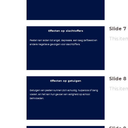
Slide
7
Effecten op slachtoffers
This ite
Pesten kan leiden tot angst, depressie, een laag zelfbeeld en
andere negatieve gevolgen voor slachtoffers.
Slide
8
Effecten op getuigen
This ite
Getuigen van pesten kunnen zich schuldig, hulpeloos of bang
voelen, en het kan hun gevoel van veiligheid op school
beïnvloeden.