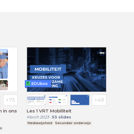
EDUbox
 in ons
Les 1 VRT Mobiliteit
March 2023
-
53
slides
Mediawijsheid
Secundair onderwijs
js