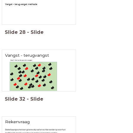
Vangst - terugvangst methode
Slide
28
-
Slide
Vangst - terugvangst
Slide
32
-
Slide
Rekenvraag
Stekelbaarsjes met een groene stip vallen echter eerder op voor hun
roofdier (de snoek), waardoor ze sneller opgegeten worden.