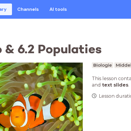
ary
Channels
AI tools
 & 6.2 Populaties
Biologie
Middel
This lesson cont
and
text slides
.
Lesson duratio