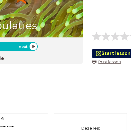
ulaties
next
Start lesson
de
Print lesson
 6
tussen soorten
Deze les: