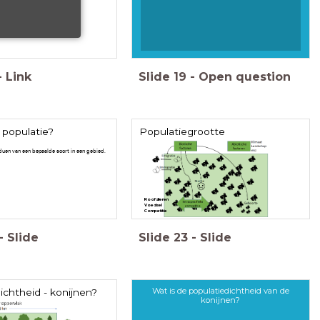
-
Link
Slide
19
-
Open question
 populatie?
Populatiegrootte
duen van een bepaalde soort in een gebied.
Roofdieren
Voedsel
Competitie
-
Slide
Slide
23
-
Slide
Wat is de populatiedichtheid van de
ichtheid - konijnen?
konijnen?