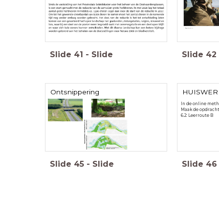
Slide
41
-
Slide
Slide
42
Ontsnippering
HUISWER
In de online meth
Maak de opdrach
6.2: Leerroute B
Slide
45
-
Slide
Slide
46