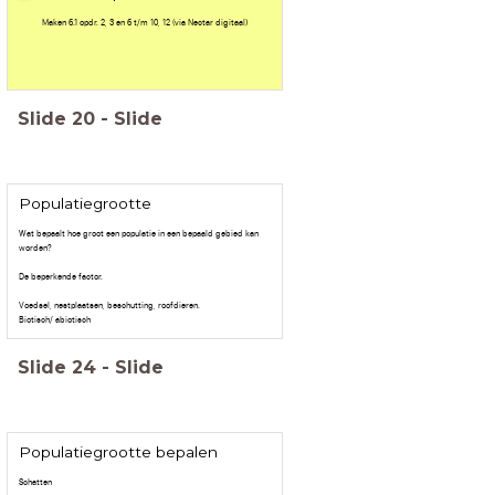
Maken 6.1 opdr. 2, 3 en 6 t/m 10, 12 (via Nectar digitaal)
Slide
20
-
Slide
Populatiegrootte
Wat bepaalt hoe groot een populatie in een bepaald gebied kan
worden?
De beperkende factor.
Voedsel, nestplaatsen, beschutting, roofdieren.
Biotisch/ abiotisch
Slide
24
-
Slide
Populatiegrootte bepalen
Schatten