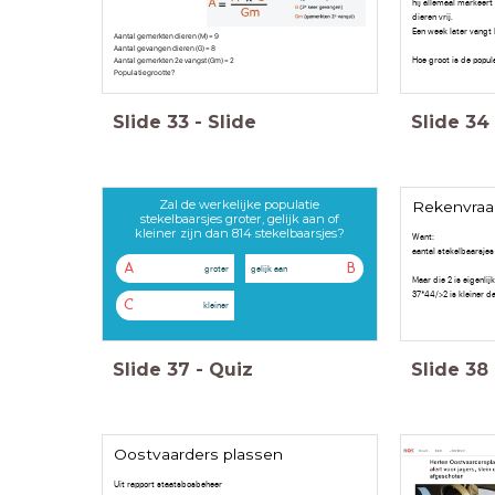
hij allemaal markeert
dieren vrij.
Een week later vangt 
Aantal gemerkten dieren (M) = 9
Aantal gevangen dieren (G) = 8
Hoe groot is de popula
Aantal gemerkten 2e vangst (Gm) = 2
Populatiegrootte?
Slide
33
-
Slide
Slide
34
Zal de werkelijke populatie
Rekenvraa
stekelbaarsjes groter, gelijk aan of
kleiner zijn dan 814 stekelbaarsjes?
Want:
aantal stekelbaarsjes
A
B
groter
gelijk aan
Maar die 2 is eigenlijk
37*44/>2 is kleiner d
C
kleiner
Slide
37
-
Quiz
Slide
38
Oostvaarders plassen
Uit rapport staatsbosbeheer