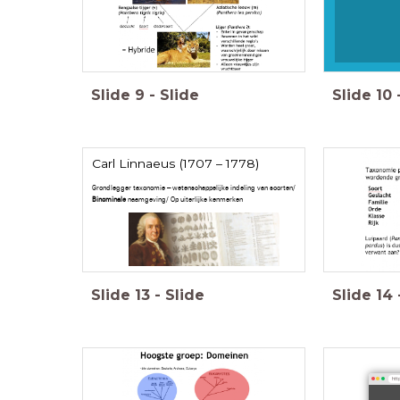
Slide
9
-
Slide
Slide
10
Carl Linnaeus (1707 – 1778)
Grondlegger taxonomie – wetenschappelijke indeling van soorten/
Binominale
naamgeving/ Op uiterlijke kenmerken
Slide
13
-
Slide
Slide
14
http