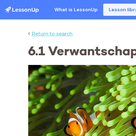
What is LessonUp
Lesson libr
‹
Return to search
6.1 Verwantschap