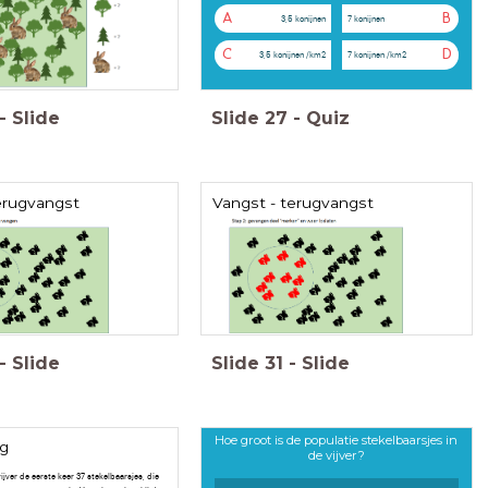
A
B
3,5 konijnen
7 konijnen
C
D
3,5 konijnen /km2
7 konijnen /km2
-
Slide
Slide
27
-
Quiz
erugvangst
Vangst - terugvangst
-
Slide
Slide
31
-
Slide
Hoe groot is de populatie stekelbaarsjes in
g
de vijver?
ijver de eerste keer 37 stekelbaarsjes, die