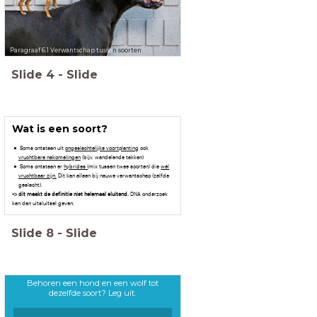
Paragraaf 6.1 Verwantschap tusse
n soorten
Slide
4
-
Slide
Wat is een soort?
Soms ontstaan uit
ongeslachtelijke voortplanting
ook
vruchtbare nakomelingen
(bijv. wandelende takken)
Soms ontstaan er
hybrides (
mix tussen twee soorten) die
wél
vruchtbaar zijn.
Dit kan alleen bij nauwe verwantschap (zelfde
geslacht).
-> dit maakt de definitie niet helemaal sluitend.
DNA onderzoek
kan dan uitsluitsel geven.
Slide
8
-
Slide
Behoren een hond en een wolf tot
dezelfde soort? Leg uit.