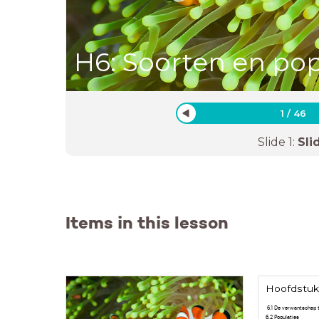
H6: Soorten en pop
1
/
46
Slide
1
:
Sli
Items in this lesson
Hoofdstuk
6.1 De verwantschap 
6.2 Populaties