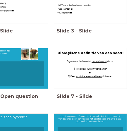
mgeving
- 6.1 Verwantschap tussen soorten
oorten
- Opdrachten 6.1
are populaties
- 6.2 Populaties
Slide
Slide
3
-
Slide
itzien zijn
Biologische definitie van een soort:
de soort,
Organismen behoren tot
dezelfde soort
als ze:
1)
Met elkaar kunnen
voortplanten
én
2)
Daar
vruchtbare nakomelingen
uit komen.
Open question
Slide
7
-
Slide
t is een hybride?
Leg uit waarom de Bengaalse tijger en de Aziatische leeuw niet
van dezelfde soort zijn volgens het soortsbegrip, ondanks dat zij
zich wel kunnen voortplanten.