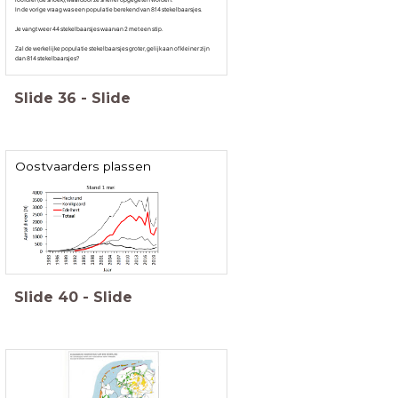
In de vorige vraag was een populatie berekend van 814 stekelbaarsjes.
Je vangt weer 44 stekelbaarsjes waarvan 2 met een stip.
Zal de werkelijke populatie stekelbaarsjes groter, gelijk aan of kleiner zijn
dan 814 stekelbaarsjes?
Slide
36
-
Slide
Oostvaarders plassen
Slide
40
-
Slide