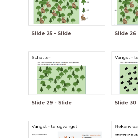
Slide
25
-
Slide
Slide
26
Schatten
Vangst - t
Slide
29
-
Slide
Slide
30
Vangst - terugvangst
Rekenvraa
Stap 4: Rekenen
Mario vangt in de visv