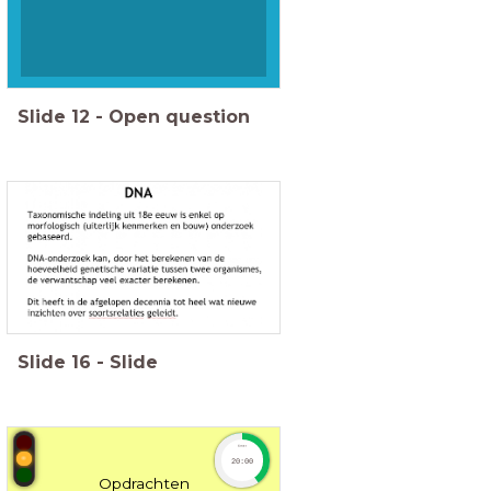
Slide
12
-
Open question
Slide
16
-
Slide
timer
20:00
Opdrachten