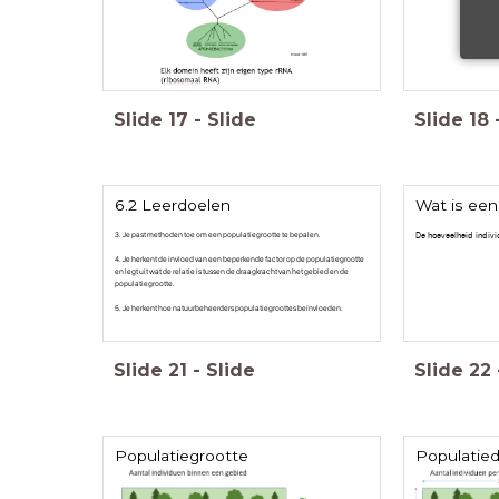
Slide
17
-
Slide
Slide
18
6.2 Leerdoelen
Wat is een
3. Je past methoden toe om een populatiegrootte te bepalen.
De hoeveelheid indivi
4. Je herkent de invloed van een beperkende factor op de populatiegrootte
en legt uit wat de relatie is tussen de draagkracht van het gebied en de
populatiegrootte.
5. Je herkent hoe natuurbeheerders populatiegroottes beïnvloeden.
Slide
21
-
Slide
Slide
22
Populatiegrootte
Populatied