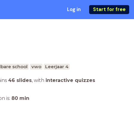
Log in
Start for free
bare school
vwo
Leerjaar 4
ains
46 slides
,
with
interactive quizzes
n is:
80
min