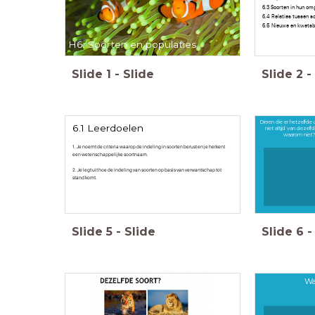
6.3 Soorten in hun o
6.4 Relaties tussen s
6.5 Nieuwe en kwetsb
H6: Soorten en populaties
Slide
1
-
Slide
Slide
2
-
Dieren die er hetzelfde u
6.1 Leerdoelen
niet altijd van dezelf
waarom niet?
1. Je noemt de criteria waarop de indeling in soorten berust en je herkent
een wetenschappelijke soortnaam.
2. Je legt uit hoe de indeling van soorten op basis van verwantschap tot
stand komt.
Slide
5
-
Slide
Slide
6
-
Wa