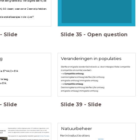
 met een groene stip. Vervolgens laat hij de
hij 44 vissen, waarvan er 2 een stip hebben.
tie stekelbaarsjes in de vijver?
-
Slide
Slide
35
-
Open question
g
Veranderingen in populaties
Sterfte en migratie worden beïnvloed o.a. door intraspecifieke competitie
(competitie om ruimte/ voedsel)
 is 37*44/2 = 814
--> Competitie omhoog:
overlevingskans omlaag/ sterftecijfer omhoog
 te laag.
emigratie omhoog/ immigratie omlaag
an 814.
--> Competitie omlaag:
Overlevingskans omhoog/ sterftecijfer omlaag
emigratie omlaag/ immigratie omhoog
-
Slide
Slide
39
-
Slide
Natuurbeheer
Herintroductie otters