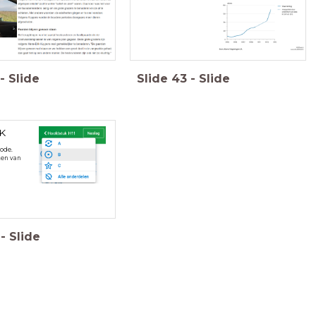
-
Slide
Slide
43
-
Slide
K
ode.
ten van
-
Slide