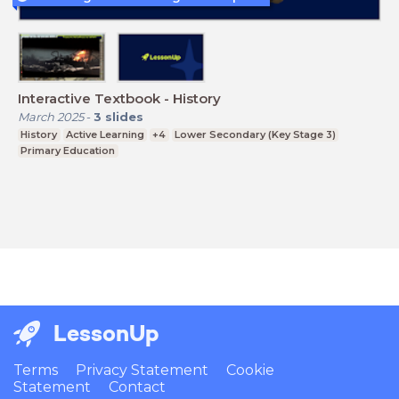
Interactive Textbook - History
March 2025
-
3
slides
History
Active Learning
+4
Lower Secondary (Key Stage 3)
Primary Education
LessonUp
Terms
Privacy Statement
Cookie
Statement
Contact