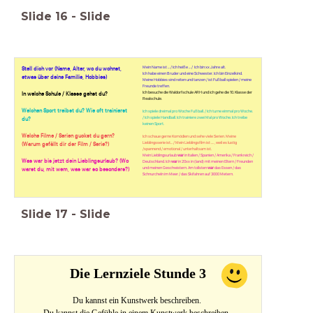
Slide
16
-
Slide
Mein Name ist ... / Ich heiße ... /
Ich bin xx Jahre alt.
Stell dich vor (Name, Alter, wo du wohnst,
Ich habe einen Bruder und eine Schwester. Ich bin Einzelkind.
etwas über deine Familie, Hobbies)
Meine Hobbies sind reiten und tanzen / ist Fußball spielen / meine
Freunde treffen.
Ich besuche die Waldorfschule ARH und ich gehe die 10. Klasse der
In welche Schule / Klasse gehst du?
Realschule.
Welchen Sport treibst du? Wie oft trainierst
Ich spiele dreimal pro Woche Fußball. / Ich turne einmal pro Woche.
/ Ich spiele Handball. Ich trainiere zwei Mal pro Woche.
Ich treibe
du?
keinen Sport.
Welche Filme / Serien guckst du gern?
Ich schaue gerne Komödien und sehe viele Serien. Meine
Lieblingsserie ist... / Mein Lieblingsfilm ist .... , weil es lustig
(Warum gefällt dir der Film / Serie?)
/spannend / emotional / unterhaltsam ist.
Mein Lieblingsurlaub
war
in Italien / Spanien / Amerika / Frankreich /
Was war bis jetzt dein Lieblingsurlaub? (Wo
Deutschland. Ich
war
in 20xx in (land) mit meinen Eltern / Freunden
und meinen Geschwistern. Am tollsten
war
das Essen / das
warst du, mit wem, was war so besonders?)
Schnurcheln im Meer / das Skifahren auf 3000 Metern.
Slide
17
-
Slide
Die Lernziele Stunde 3
Du kannst ein Kunstwerk beschreiben.
Du kannst die Gefühle in einem Kunstwerk beschreiben.