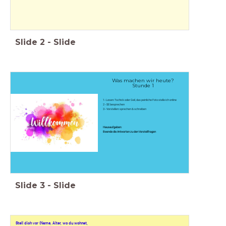
Slide
2
-
Slide
Was machen wir heute?
Stunde 1
1 - Lesen: Tschick oder Geil, das peinliche Foto stelle ich online
2 - SE besprechen
3 - Vorstellen: sprechen & schreiben
Hausaufgaben:
Beende die Antworten zu den Vorstellfragen
Slide
3
-
Slide
Stell dich vor (Name, Alter, wo du wohnst,