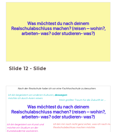
Was möchtest du nach deinem
Realschulabschluss machen? (reisen – wohin?,
arbeiten- was? oder studieren- was?)
Slide
12
-
Slide
Nach der Realschule habe ich vor eine Fachhochschule zu besuchen.
Ich bin begeistert von anderen Kulturen,
deswegen
möchte ich durch Asien reisen.
Mein größter Traum für die Zukunft ist ....
Was möchtest du nach deinem
Realschulabschluss machen? (reisen – wohin?,
arbeiten- was? oder studieren- was?)
Ich bin mir noch nicht ganz sicher, was ich nach meinem
Ich bin begeistert von Kunst und
Realschulabschluss machen möchte.
möchte ein Studium an der
Kunstakademie asolvieren.