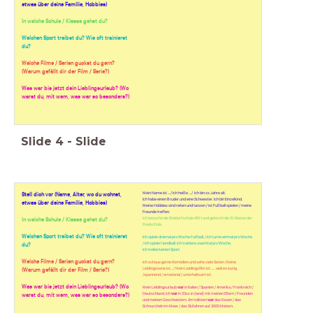
etwas über deine Familie, Hobbies)
In welche Schule / Klasse gehst du?
Welchen Sport treibst du? Wie oft trainierst
du?
Welche Filme / Serien guckst du gern?
(Warum gefällt dir der Film / Serie?)
Was war bis jetzt dein Lieblingsurlaub? (Wo
warst du, mit wem, was war so besonders?)
Slide
4
-
Slide
Mein Name ist ... / Ich heiße ... /
Ich bin xx Jahre alt.
Stell dich vor (Name, Alter, wo du wohnst,
Ich habe einen Bruder und eine Schwester. Ich bin Einzelkind.
etwas über deine Familie, Hobbies)
Meine Hobbies sind reiten und tanzen / ist Fußball spielen / meine
Freunde treffen.
Ich besuche die Waldorfschule ARH und gehe ich die 10. Klasse der
In welche Schule / Klasse gehst du?
Realschule.
Welchen Sport treibst du? Wie oft trainierst
Ich spiele dreimal pro Woche Fußball. / Ich turne einmal pro Woche.
/ Ich spiele Handball. Ich trainiere zwei Mal pro Woche.
du?
Ich treibe keinen Sport.
Welche Filme / Serien guckst du gern?
Ich schaue gerne Komödien und sehe viele Serien. Meine
Lieblingsserie ist... / Mein Lieblingsfilm ist .... , weil es lustig
(Warum gefällt dir der Film / Serie?)
/spannend / emotional / unterhaltsam ist.
Was war bis jetzt dein Lieblingsurlaub? (Wo
Mein Lieblingsurlaub
war
in Italien / Spanien / Amerika / Frankreich /
Deutschland. Ich
war
in 20xx in (land) mit meinen Eltern / Freunden
warst du, mit wem, was war so besonders?)
und meinen Geschwistern. Am tollsten
war
das Essen / das
Schnurcheln im Meer / das Skifahren auf 3000 Metern.