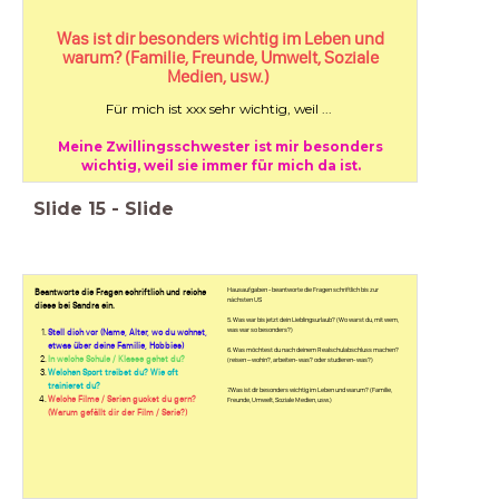
Was ist dir besonders wichtig im Leben und
warum? (Familie, Freunde, Umwelt, Soziale
Medien, usw.)
Für mich ist xxx sehr wichtig, weil ...
Meine Zwillingsschwester ist mir besonders
wichtig, weil sie immer für mich da ist.
Slide
15
-
Slide
Hausaufgaben - beantworte die Fragen schriftlich bis zur
Beantworte die Fragen schriftlich und reiche
náchsten US
diese bei Sandra ein.
5. Was war bis jetzt dein Lieblingsurlaub? (Wo warst du, mit wem,
was war so besonders?)
Stell dich vor (Name, Alter, wo du wohnst,
etwas über deine Familie, Hobbies)
6. Was möchtest du nach deinem Realschulabschluss machen?
In welche Schule / Klasse gehst du?
(reisen – wohin?, arbeiten- was? oder studieren- was?)
Welchen Sport treibst du? Wie oft
trainierst du?
7.Was ist dir besonders wichtig im Leben und warum? (Familie,
Welche Filme / Serien guckst du gern?
Freunde, Umwelt, Soziale Medien, usw.)
(Warum gefällt dir der Film / Serie?)