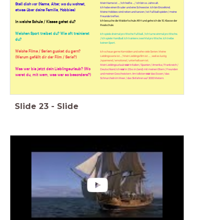
Mein Name ist ... / Ich heiße ... /
Ich bin xx Jahre alt.
Stell dich vor (Name, Alter, wo du wohnst,
Ich habe einen Bruder und eine Schwester. Ich bin Einzelkind.
etwas über deine Familie, Hobbies)
Meine Hobbies sind reiten und tanzen / ist Fußball spielen / meine
Freunde treffen.
Ich besuche die Waldorfschule ARH und gehe ich die 10. Klasse der
In welche Schule / Klasse gehst du?
Realschule.
Welchen Sport treibst du? Wie oft trainierst
Ich spiele dreimal pro Woche Fußball. / Ich turne einmal pro Woche.
/ Ich spiele Handball. Ich trainiere zwei Mal pro Woche.
Ich treibe
du?
keinen Sport.
Welche Filme / Serien guckst du gern?
Ich schaue gerne Komödien und sehe viele Serien. Meine
Lieblingsserie ist... / Mein Lieblingsfilm ist .... , weil es lustig
(Warum gefällt dir der Film / Serie?)
/spannend / emotional / unterhaltsam ist.
Mein Lieblingsurlaub
war
in Italien / Spanien / Amerika / Frankreich /
Was war bis jetzt dein Lieblingsurlaub? (Wo
Deutschland. Ich
war
in 20xx in (land) mit meinen Eltern / Freunden
und meinen Geschwistern. Am tollsten
war
das Essen / das
warst du, mit wem, was war so besonders?)
Schnurcheln im Meer / das Skifahren auf 3000 Metern.
Slide
23
-
Slide