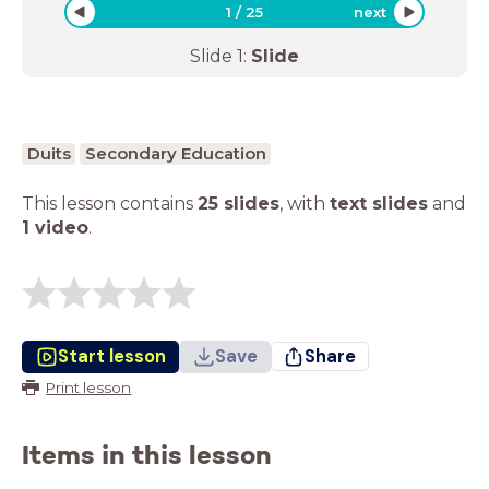
1
/
25
next
Slide
1
:
Slide
Duits
Secondary Education
This lesson contains
25 slides
,
with
text slides
and
1 video
.
Start lesson
Save
Share
Print lesson
Items in this lesson