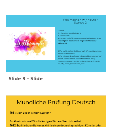
Was machen wir heute?
Stunde 2
1 - Lesen
2 - Information mündliche Prüfung
3 - Deine Zukunft
4 - Fragen 1 - 4 schriftlich beantworten und bei Sandra einreichen
Hausaufgaben - beantworte die Fragen schriftlich bis zur
náchsten US
5. Was war bis jetzt dein Lieblingsurlaub? (Wo warst du, mit wem,
was war so besonders?)
6. Was möchtest du nach deinem Realschulabschluss machen?
(reisen – wohin?, arbeiten- was? oder studieren- was?)
7.Was ist dir besonders wichtig im Leben und warum? (Familie,
Freunde, Umwelt, Soziale Medien, usw.)
Slide
9
-
Slide
Mündliche Prüfung Deutsch
Teil 1:
Mein Leben & meine Zukunft
Erzähle in minimal 15 vollständigen Sätzen über dich selbst
Teil 2:
Erzähle über die Kunst. Wähle einen deutschsprachigen Künstler oder