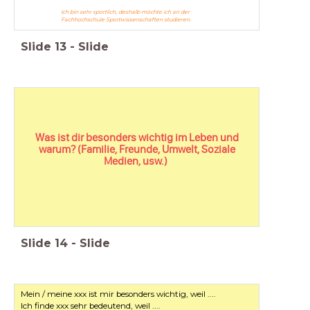
Ich bin sehr sportlich, deshalb möchte ich an der
Fachhochschule Sportwissenschaften studieren.
Slide
13
-
Slide
Was ist dir besonders wichtig im Leben und
warum? (Familie, Freunde, Umwelt, Soziale
Medien, usw.)
Slide
14
-
Slide
Mein / meine xxx ist mir besonders wichtig, weil ....
Ich finde xxx sehr bedeutend, weil ....