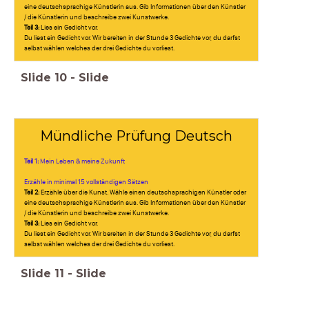
eine deutschsprachige Künstlerin aus. Gib Informationen über den Künstler
/ die Künstlerin und beschreibe zwei Kunstwerke.
Teil 3:
Lies ein Gedicht vor.
Du liest ein Gedicht vor. Wir bereiten in der Stunde 3 Gedichte vor, du darfst
selbst wählen welches der drei Gedichte du vorliest.
Slide
10
-
Slide
Mündliche Prüfung Deutsch
Teil 1:
Mein Leben & meine Zukunft
Erzähle in minimal 15 vollständigen Sätzen
Teil 2:
Erzähle über die Kunst. Wähle einen deutschsprachigen Künstler oder
eine deutschsprachige Künstlerin aus. Gib Informationen über den Künstler
/ die Künstlerin und beschreibe zwei Kunstwerke.
Teil 3:
Lies ein Gedicht vor.
Du liest ein Gedicht vor. Wir bereiten in der Stunde 3 Gedichte vor, du darfst
selbst wählen welches der drei Gedichte du vorliest.
Slide
11
-
Slide