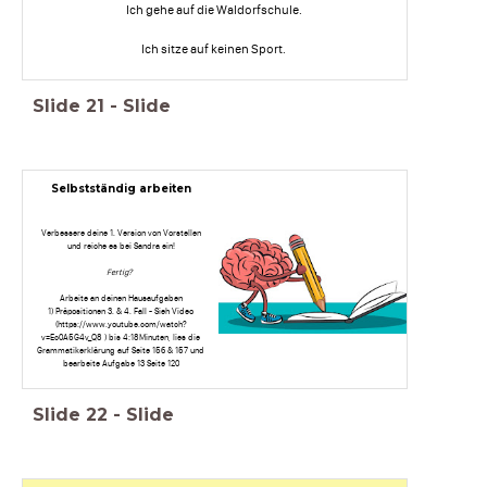
Ich gehe auf die Waldorfschule.
Ich sitze auf keinen Sport.
Slide
21
-
Slide
Selbstständig arbeiten
Verbessere deine 1. Version von Vorstellen
und reiche es bei Sandra ein!
Fertig?
Arbeite an deinen Hausaufgaben
1) Präpositionen 3. & 4. Fall - Sieh Video
(https://www.youtube.com/watch?
v=Ec0A5G4v_Q8 ) bis 4:18Minuten, lies die
Grammatikerklärung auf Seite 156 & 157 und
bearbeite Aufgabe 13 Seite 120
Slide
22
-
Slide