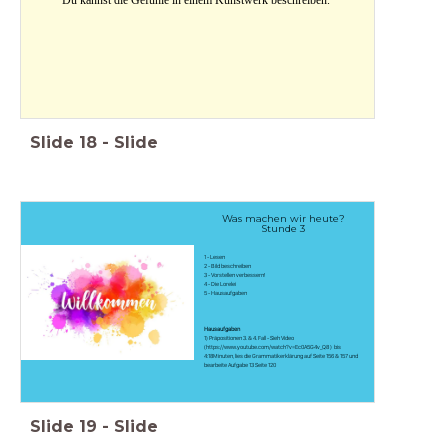
Slide
18
-
Slide
Was machen wir heute?
Stunde 3
1 - Lesen
2 - Bild beschreiben
3 - Vorstellen verbessern!
4 - Die Lorelei
5 - Hausaufgaben
Hausaufgaben
1) Präpositionen 3. & 4. Fall - Sieh Video
(https://www.youtube.com/watch?v=Ec0A5G4v_Q8 ) bis
4:18Minuten, lies die Grammatikerklärung auf Seite 156 & 157 und
bearbeite Aufgabe 13 Seite 120
Slide
19
-
Slide