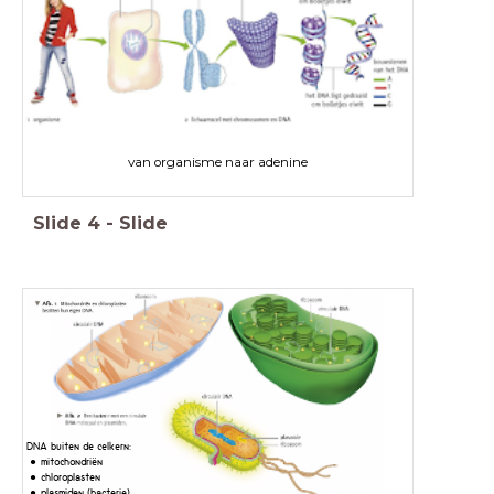
van organisme naar adenine
Slide
4
-
Slide
DNA buiten de celkern:
mitochondriën
chloroplasten
plasmiden (bacterie)