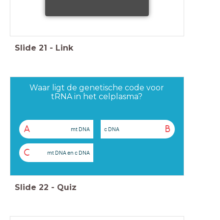
Slide
21
-
Link
Waar ligt de genetische code voor
tRNA in het celplasma?
A
B
mt DNA
c DNA
C
mt DNA en c DNA
Slide
22
-
Quiz