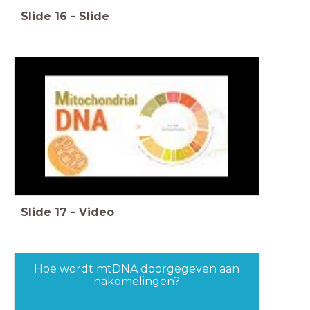
Slide
16
-
Slide
Slide
17
-
Video
Hoe wordt mtDNA doorgegeven aan
nakomelingen?