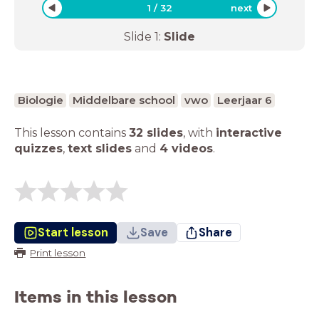
1
/
32
next
Slide
1
:
Slide
Biologie
Middelbare school
vwo
Leerjaar 6
This lesson contains
32 slides
,
with
interactive
quizzes
,
text slides
and
4 videos
.
Start lesson
Save
Share
Print lesson
Items in this lesson