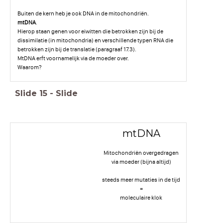
Buiten de kern heb je ook DNA in de mitochondriën.
mtDNA
.
Hierop staan genen voor eiwitten die betrokken zijn bij de
dissimilatie (in mitochondria) en verschillende typen RNA die
betrokken zijn bij de translatie (paragraaf 17.3).
MtDNA erft voornamelijk via de moeder over.
Waarom?
Slide
15
-
Slide
mtDNA
Mitochondriën overgedragen
via moeder (bijna altijd)
steeds meer mutaties in de tijd
=
moleculaire klok