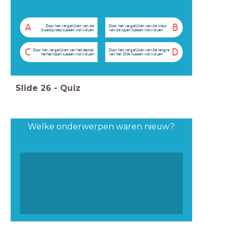
A
B
Door het vergelijken van de
Door het vergelijken van de kleur
bloedgroep tussen individuen
van de ogen tussen individuen
C
D
Door het vergelijken van het aantal
Door het vergelijken van de lengte
herhalingen tussen individuen
van het DNA tussen individuen
Slide
26
-
Quiz
Welke onderwerpen waren nieuw?