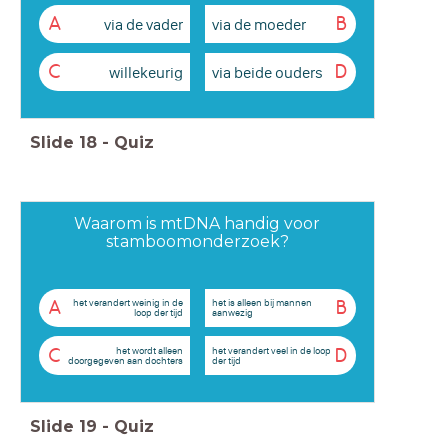
via de vader
via de moeder
A
B
willekeurig
via beide ouders
C
D
Slide
18
-
Quiz
Waarom is mtDNA handig voor
stamboomonderzoek?
het verandert weinig in de
het is alleen bij mannen
A
B
loop der tijd
aanwezig
het wordt alleen
het verandert veel in de loop
C
D
doorgegeven aan dochters
der tijd
Slide
19
-
Quiz