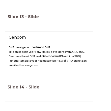
Slide
13
-
Slide
Genoom
DNA bevat genen:
coderend DNA
.
Elk gen codeert voor 1 eiwit m.b.v. de volgorde van A, T, C en G.
Daarnaast bevat DNA veel
niet-coderend
DNA (bijna 98%)
Functie: template voor het maken van rRNA of tRNA en het aan-
en uitzetten van genen.
Slide
14
-
Slide