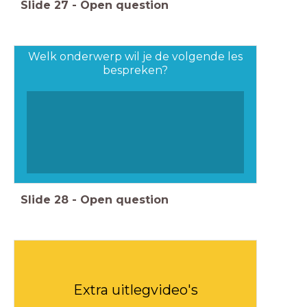
Slide
27
-
Open question
Welk onderwerp wil je de volgende les
bespreken?
Slide
28
-
Open question
Extra uitlegvideo's