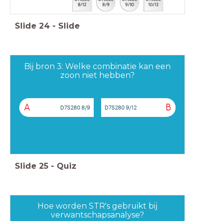
Slide
24
-
Slide
Bij bron 3: Welke combinatie kan een
zoon niet hebben?
A
B
D7S280 8/9
D7S280 9/12
Slide
25
-
Quiz
Hoe worden STR's gebruikt bij
verwantschapsanalyse?