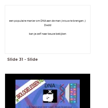
een populaire manier om DNA aan de man /vrouw te brengen ;)
Dwdd
kan je zelf naar keuze bekijken
Slide
31
-
Slide