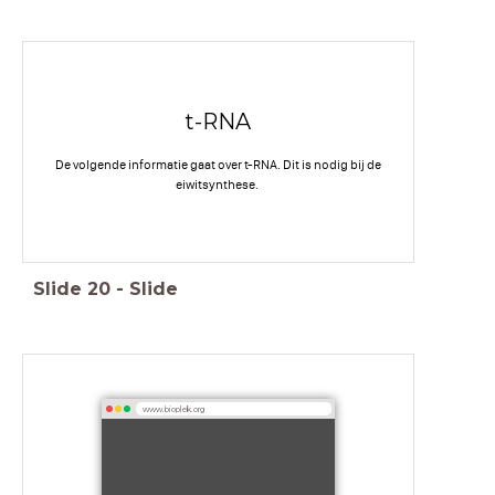
t-RNA
De volgende informatie gaat over t-RNA. Dit is nodig bij de
eiwitsynthese.
Slide
20
-
Slide
www.bioplek.org