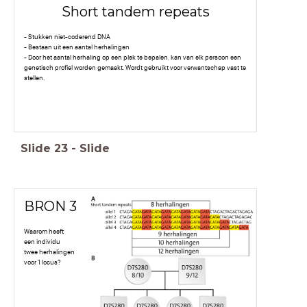
Short tandem repeats
- Stukken niet-coderend DNA
- Bestaan uit een aantal herhalingen
- Door het aantal herhaling op een plek te bepalen, kan van elk persoon een
genetisch profiel worden gemaakt. Wordt gebruikt voor verwantschap vast te
stellen.
Slide
23
-
Slide
BRON 3
Waarom heeft
een individu
twee herhalingen
voor 1 locus?