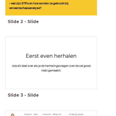
- wat zijn STR's en hoe worden ze gebruikt bij
verwantschapsanalyse?
Slide
2
-
Slide
Eerst even herhalen
(sla dit deel over als je de herhalingsvragen over de cel goed
hebt gemaakt)
Slide
3
-
Slide