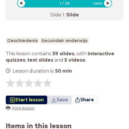
1
/
39
next
Slide
1
:
Slide
Geschiedenis
Secundair onderwijs
This lesson contains
39 slides
,
with
interactive
quizzes
,
text slides
and
5 videos
.
Lesson duration is:
50
min
Start lesson
Save
Share
Print lesson
Items in this lesson