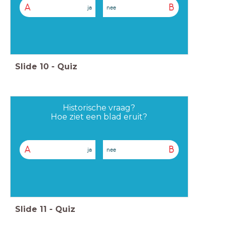
A
B
ja
nee
Slide
10
-
Quiz
Historische vraag?
Hoe ziet een blad eruit?
A
B
ja
nee
Slide
11
-
Quiz