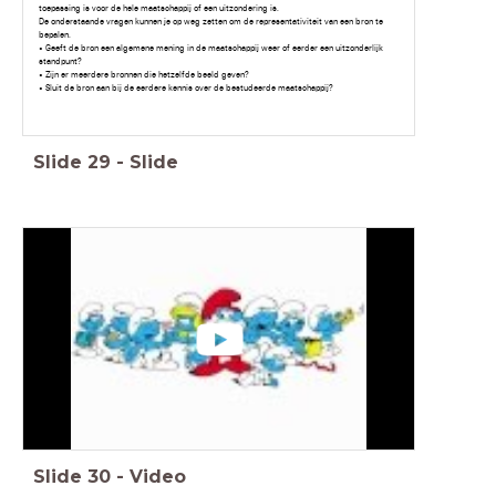
toepassing is voor de hele maatschappij of een uitzondering is.
De onderstaande vragen kunnen je op weg zetten om de representativiteit van een bron te
bepalen.
• Geeft de bron een algemene mening in de maatschappij weer of eerder een uitzonderlijk
standpunt?
• Zijn er meerdere bronnen die hetzelfde beeld geven?
• Sluit de bron aan bij de eerdere kennis over de bestudeerde maatschappij?
Slide
29
-
Slide
Slide
30
-
Video