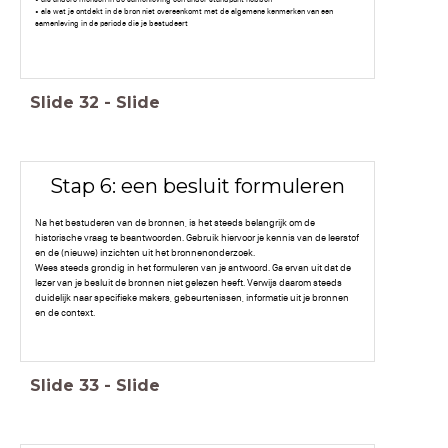
• als wat je ontdekt in de bron niet overeenkomt met de algemene kenmerken van een
samenleving in de periode die je bestudeert
Slide
32
-
Slide
Stap 6: een besluit formuleren
Na het bestuderen van de bronnen, is het steeds belangrijk om de
historische vraag te beantwoorden. Gebruik hiervoor je kennis van de leerstof
en de (nieuwe) inzichten uit het bronnenonderzoek.
Wees steeds grondig in het formuleren van je antwoord. Ga ervan uit dat de
lezer van je besluit de bronnen niet gelezen heeft. Verwijs daarom steeds
duidelijk naar specifieke makers, gebeurtenissen, informatie uit je bronnen
en de context.
Slide
33
-
Slide