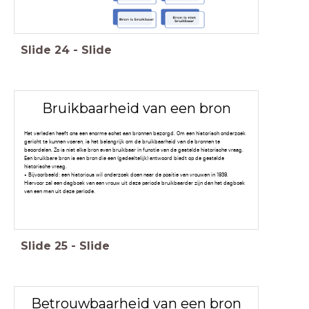
Slide
24
-
Slide
Bruikbaarheid van een bron
Het verleden heeft ons een enorme schat aan bronnen bezorgd. Om een historisch onderzoek
gericht te kunnen voeren, is het belangrijk om de bruikbaarheid van de bronnen te
beoordelen. Zo is niet elke bron even bruikbaar in functie van de gestelde historische vraag.
Een bruikbare bron is een bron die een (gedeeltelijk) antwoord biedt op de gestelde
historische vraag.
• Bijvoorbeeld: een historicus wil onderzoek doen naar de positie van vrouwen in 1939.
Hiervoor zal een dagboek van een vrouw uit deze periode bruikbaarder zijn dan het dagboek
van een man uit deze periode.
Slide
25
-
Slide
Betrouwbaarheid van een bron