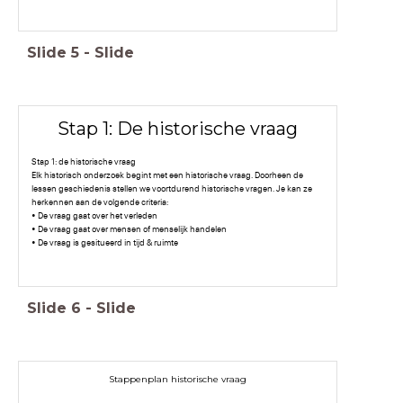
Slide
5
-
Slide
Stap 1: De historische vraag
Stap 1: de historische vraag
Elk historisch onderzoek begint met een historische vraag. Doorheen de
lessen geschiedenis stellen we voortdurend historische vragen. Je kan ze
herkennen aan de volgende criteria:
• De vraag gaat over het verleden
• De vraag gaat over mensen of menselijk handelen
• De vraag is gesitueerd in tijd & ruimte
Slide
6
-
Slide
Stappenplan historische vraag