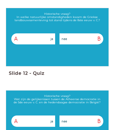
Historische vraag?
In welke natuurlijke omstandigheden kwam de Griekse
landbouwsamenleving tot stand tijdens de 8ste eeuw v. C.?
A
B
ja
nee
Slide
12
-
Quiz
Historische vraag?
Wat zijn de gelijkenissen tussen de Atheense democratie in
de 5de eeuw v. C. en de hedendaagse democratie in België?
A
B
ja
nee