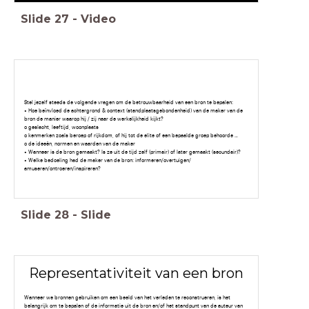
Slide
27
-
Video
Stel jezelf steeds de volgende vragen om de betrouwbaarheid van een bron te bepalen:
• Hoe beïnvloed de achtergrond & context (standplaatsgebondenheid) van de maker van de
bron de manier waarop hij / zij naar de werkelijkheid kijkt?
o geslacht, leeftijd, woonplaats
o kenmerken zoals beroep of rijkdom, of hij tot de elite of een bepaalde groep behoorde …
o de ideeën, normen en waarden van de maker
• Wanneer is de bron gemaakt? Is ze uit de tijd zelf (primair) of later gemaakt (secundair)?
• Welke bedoeling had de maker van de bron: informeren/overtuigen/
amuseren/ontroeren/inspireren?
Slide
28
-
Slide
Representativiteit van een bron
Wanneer we bronnen gebruiken om een beeld van het verleden te reconstrueren, is het
belangrijk om te bepalen of de informatie uit de bron en/of het standpunt van de auteur van