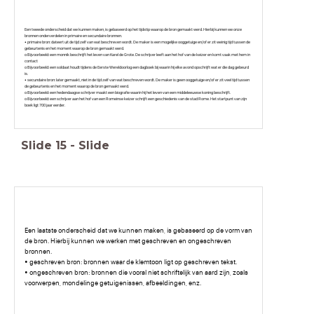
Een tweede onderscheid dat we kunnen maken, is gebaseerd op het tijdstip waarop de bron gemaakt werd. Hierbij kunnen we onze
bronnen onderverdelen in primaire en secundaire bronnen.
• primaire bron: dateert uit de tijd zelf van wat beschreven wordt. De maker is een mogelijke ooggetuige en/of er zit weinig tijd tussen de
gebeurtenis en het moment waarop de bron gemaakt werd.
o Bijvoorbeeld: een monnik beschrijft het leven van Karel de Grote. De schrijver leeft aan het hof van de keizer en komt vaak met hem in
contact
o Bijvoorbeeld: een soldaat houdt tijdens de Eerste Wereldoorlog een dagboek bij waarin hij elke avond opschrijft wat er die dag gebeurd
is.
• secundaire bron: later gemaakt, niet in de tijd zelf van wat beschreven wordt. De maker is geen ooggetuige en/of er zit veel tijd tussen
de gebeurtenis en het moment waarop de bron gemaakt werd.
o Bijvoorbeeld: een hedendaagse schrijver maakt een biografie waarin hij het leven van een middeleeuwse koning beschrijft.
o Bijvoorbeeld: een schrijver aan het hof van een Romeinse keizer schrijft een geschiedenis van de stad Rome. Het startpunt van zijn
boek ligt 700 jaar eerder.
Slide
15
-
Slide
Een laatste onderscheid dat we kunnen maken, is gebaseerd op de vorm van
de bron. Hierbij kunnen we werken met geschreven en ongeschreven
bronnen.
• geschreven bron: bronnen waar de klemtoon ligt op geschreven tekst.
• ongeschreven bron: bronnen die vooral niet schriftelijk van aard zijn, zoals
voorwerpen, mondelinge getuigenissen, afbeeldingen, enz.