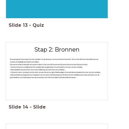
Slide
13
-
Quiz
Stap 2: Bronnen
Bronnen geven informatie over het verleden. Ze zijn de basis van onze historische kennis. Toch is niet elke bron hetzelfde, dus we
moeten ze duidelijk beschrijven en indelen.
Een eerste onderscheid dat we kunnen maken, is het verschil tussen een historische bron en een historisch werk.
• historische bron: overblijfsel uit het verleden dat we gebruiken om een beeld te vormen van het verleden.
o Bijvoorbeeld: een potscherf, een muurschildering, een interview, een schilderij, ...
• historisch werk: resultaat van het werk van een historicus (geschiedkundige) of iemand die een beeld wil vormen van het verleden.
o Bijvoorbeeld: een biografie over Napoleon, een reconstructietekening over het leven in een middeleeuwse stad, een boek over de
geschiedenis van Griekenland, een documentaire over het leven tijdens de Industriële Revolutie, ...
Slide
14
-
Slide