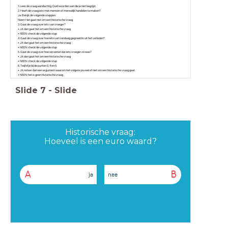
1. Lees de vraag aandachtig. Duid woorden aan die je niet begrijpt.
2. Heeft de vraag iets met mensen of menselijk handelen te maken?
Ja: Bekijk de volgende stappen
Neen: Het gaat niet om een historische vraag.
3. Gaat de vraag over iets van vroeger?
• JA: dan gaat het om een historische vraag
• NEEN: check de volgende stap
4. Gaat de vraag over hoe iets van vandaag gegroeid is uit het verleden?
• JA: dan gaat het om een historische vraag
• NEEN: check de volgende stap
5. Gaat de vraag over hoe we weten dat iets vroeger zo was?
• JA: dan gaat het om een historische vraag
• NEEN: check de volgende stap
6. Twijfel je bij de punten 3, 4 en 5.
• JA: noteer dan een argument waarom het volgens jou wel of niet om een historische vraag gaat.
• NEEN: het is geen historische vraag
Slide
7
-
Slide
Historische vraag:
Hoeveel is een euro waard?
A
B
ja
nee