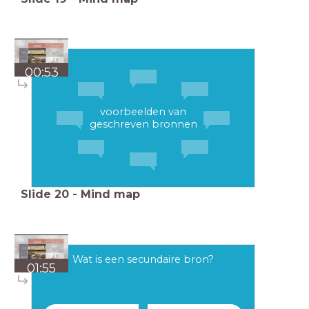
00:53
voorbeelden van
geschreven bronnen
Slide
20
-
Mind map
Wat is een secundaire bron?
01:55