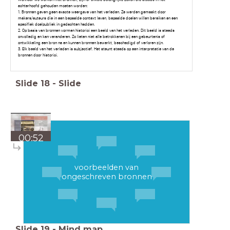
achterhoofd gehouden moeten worden:
1. Bronnen geven geen exacte weergave van het verleden. Ze werden gemaakt door
makers/auteurs die in een bepaalde context leven, bepaalde doelen willen bereiken en een
specifiek doelpubliek in gedachten hadden.
2. Op basis van bronnen vormen historici een beeld van het verleden. Dit beeld is steeds
onvolledig en kan veranderen. Zo lieten niet alle betrokkenen bij een gebeurtenis of
ontwikkeling een bron na en kunnen bronnen bewerkt, beschadigd of verloren zijn.
3. Elk beeld van het verleden is subjectief. Het steunt steeds op een interpretatie van de
bronnen door historici.
Slide
18
-
Slide
00:52
voorbeelden van
ongeschreven bronnen
Slide
19
-
Mind map