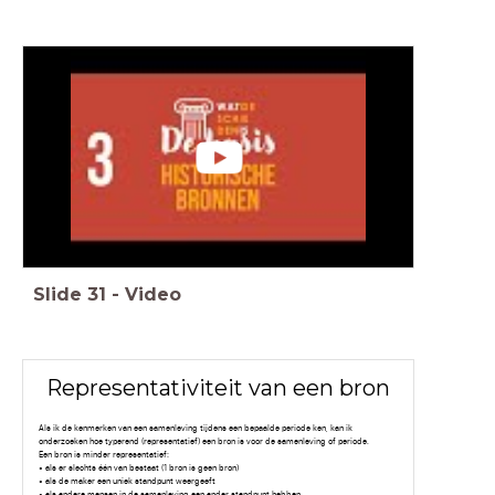
Slide
31
-
Video
Representativiteit van een bron
Als ik de kenmerken van een samenleving tijdens een bepaalde periode ken, kan ik
onderzoeken hoe typerend (representatief) een bron is voor de samenleving of periode.
Een bron is minder representatief:
• als er slechts één van bestaat (1 bron is geen bron)
• als de maker een uniek standpunt weergeeft
• als andere mensen in de samenleving een ander standpunt hebben