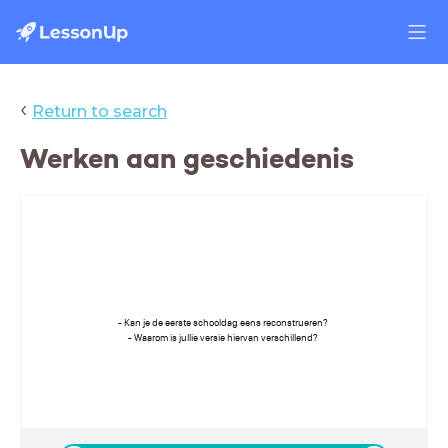
‹
Return to search
Werken aan geschiedenis
- Kan je de eerste schooldag eens reconstrueren?
- Waarom is jullie versie hiervan verschillend?