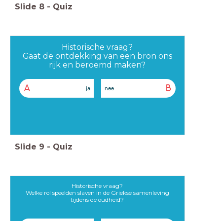
Slide
8
-
Quiz
Historische vraag?
Gaat de ontdekking van een bron ons
rijk en beroemd maken?
A
B
ja
nee
Slide
9
-
Quiz
Historische vraag?
Welke rol speelden slaven in de Griekse samenleving
tijdens de oudheid?