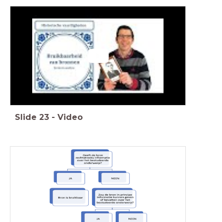
Slide
23
-
Video