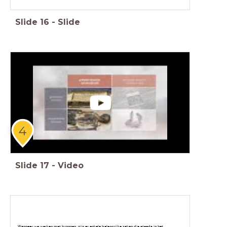
Slide
16
-
Slide
4
Slide
17
-
Video
Wanneer we werken met bronnen, zijn er enkele belangrijke zaken die steeds in het