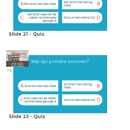
een bron met weinig
A
B
Een bron met veel tekst
tekst
een bron waarvan de
C
D
maker rechtstreeks
bron uit een latere tijd
getuige is
Slide
21
-
Quiz
Wat zijn primaire bronnen?
01:55
bronnen met weinig
A
B
bronnen met veel tekst
tekst
bron waarvan de maker
C
D
bron uit een latere tijd
rechtstreeks getuige is
Slide
22
-
Quiz