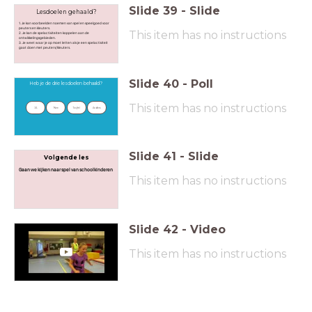
Slide
39
-
Slide
Lesdoelen gehaald?
1. Je kan voorbeelden noemen van spel en speelgoed voor
peuters en kleuters.
This item has no instructions
2. Je kan de spelactiviteiten koppelen aan de
ontwikkelingsgebieden.
3. Je weet waar je op moet letten als je een spelactiviteit
gaat doen met peuters/kleuters.
Slide
40
-
Poll
Heb je de drie lesdoelen behaald?
This item has no instructions
JA
Nee
Twijfel
Anders
Slide
41
-
Slide
Volgende les
Gaan we kijken naar spel van schoolkinderen
This item has no instructions
Slide
42
-
Video
This item has no instructions