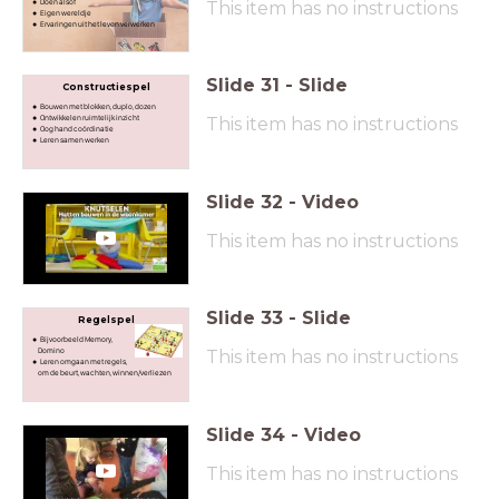
Doen alsof
This item has no instructions
Eigen wereldje
Ervaringen uit het leven verwerken
Slide
31
-
Slide
Constructiespel
Bouwen met blokken, duplo, dozen
Ontwikkelen ruimtelijk inzicht
This item has no instructions
Oog hand coördinatie
Leren samen werken
Slide
32
-
Video
This item has no instructions
Slide
33
-
Slide
Regelspel
Bijvoorbeeld Memory,
Domino
This item has no instructions
Leren omgaan met regels,
om de beurt, wachten, winnen/verliezen
Slide
34
-
Video
This item has no instructions