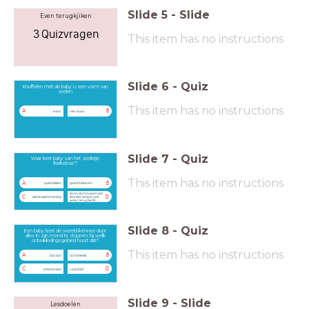
Slide
5
-
Slide
Even terugkjiken
3 Quizvragen
This item has no instructions
Slide
6
-
Quiz
Knuffelen met de baby is een vorm van
spelen
This item has no instructions
A
B
waar
niet waar
Slide
7
-
Quiz
Waar leert baby van het spelletje
'kiekeboe'?
This item has no instructions
A
B
goed kijken
goed luisteren
leren vertrouwen dat
C
D
geheugentraining
iets dat weg is, ook
weer terug komt
Slide
8
-
Quiz
Een baby leert de wereld kennen door
alles in zijn mond te stoppen: bij welk
ontwikkelingsgebied hoort dat?
This item has no instructions
A
B
Sociaal
Lichamelijk
C
D
emotioneel
cognitief
Slide
9
-
Slide
Lesdoelen