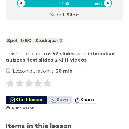
1
/
42
next
Slide
1
:
Slide
Spel
MBO
Studiejaar 2
This lesson contains
42 slides
,
with
interactive
quizzes
,
text slides
and
11 videos
.
Lesson duration is:
60
min
Start lesson
Save
Share
Print lesson
Items in this lesson