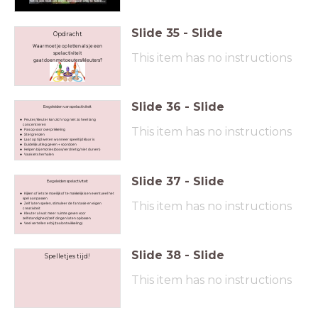
Slide
35
-
Slide
Opdracht
Waar moet je op letten als je een
spelactiviteit
This item has no instructions
gaat doen met peuters/kleuters?
Slide
36
-
Slide
Begeleiden van spelactiviteit
Peuter/kleuter kan zich nog niet zo heel lang
concentreren
This item has no instructions
Pas op voor overprikkeling
Stel grenzen
Laat op tijd weten wanneer speeltijd klaar is
Duidelijk uitleg geven + voordoen
Helpen bij emoties (boos/verdrietig/niet durven)
Vaak iets herhalen
Slide
37
-
Slide
Begeleiden spelactiviteit
Kijken of iets te moeilijk of te makkelijk is en eventueel het
spel aanpassen
This item has no instructions
Zelf laten spelen, stimuleer de fantasie en eigen
creativiteit
Kleuter al wat meer ruimte geven voor
zelfstandigheid/zelf dingen laten oplossen
Veel vertellen erbij (taalontwikkeling)
Slide
38
-
Slide
Spelletjes tijd!
This item has no instructions