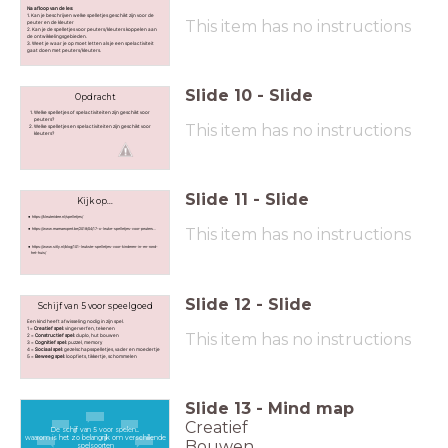
Na afloop van de les:
1. Kan je beschrijven welke spelletjes geschikt zijn voor de
This item has no instructions
peuter en de kleuter
2. Kan je de spelletjes voor peuters/kleuters koppelen aan
de ontwikkelingsgebieden.
3. Weet je waar je op moet letten als je een spelactiviteit
gaat doen met peuters/kleuters.
Slide
10
-
Slide
Opdracht
Welke spelletjes of spelactiviteiten zijn geschikt voor
peuters?
This item has no instructions
Welke spelletjes en spelactiviteiten zijn geschikt voor
kleuters?
Slide
11
-
Slide
Kijk op...
https://kleuteridee.nl/spelletjes/
This item has no instructions
https://www.mamaexpert.be/2018/04/17-x-leuke-spelletjes-voor-peuters...
https://www.sitly.nl/blog/101-leukste-spelletjes-voor-kinderen-in-en-rond-
het-huis/
Slide
12
-
Slide
Schijf van 5 voor speelgoed
Een kind heeft afwisseling nodig in zijn spel.
1 =
Creatief spel:
vingerverfen, tekenen
This item has no instructions
2 =
Constructief spel:
duplo, hut bouwen
3 =
Cognitief spel:
puzzel, memory
4 =
Sociaal spel:
gezelschapsspelletjes, vader en moedertje
5 =
Beweeg spel:
loopfiets, tikkertje, schommelen
Slide
13
-
Mind map
Creatief
De schijf van 5 voor spelen...
waarom is het zo belangrijk om verschillende
Bouwen
spelsoorten