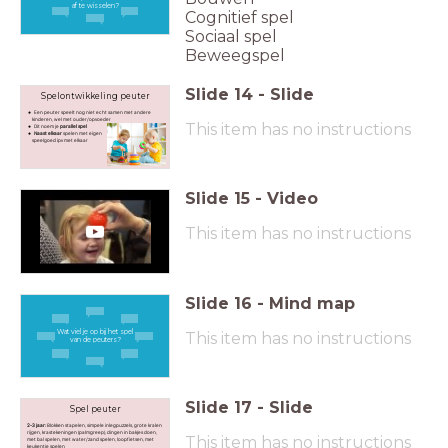
af te wisselen?
Cognitief spel
Sociaal spel
Beweegspel
Slide
14
-
Slide
Spelontwikkeling peuter
Een peuter speelt nog niet echt samen met andere
kinderen, wel met ouder/opvoeder
This item has no instructions
Dit noem je
parallel spel
Naast elkaar
spelen met eigen
speelgoed ipv met elkaar
Slide
15
-
Video
This item has no instructions
Slide
16
-
Mind map
Wat viel je op bij het spel
This item has no instructions
van de peuters?
Slide
17
-
Slide
Spel peuter
2-3 jaar:
Blokken stapelen, simpele inlegpuzzels, grote kralen
rijgen, krastekeningen (palmgreep), dingen in bakjes doen,
This item has no instructions
met bal spelen, met water/zand spelen, loopfietsen, met
keukentje spelen