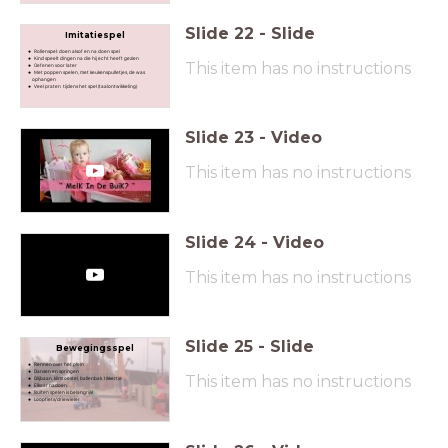
Slide
22
-
Slide
Imitatiespel
Rollenspel: doen alsof en na doen spel
Kind speelt dingen na die hij echt heeft gezien
This item has no instructions
Oefenen voor later
Met poppen spelen, met keukenspulletjes, de was
ophangen
Veel praten tijdens het spel (taalontwikkeling)
Slide
23
-
Video
This item has no instructions
Slide
24
-
Video
This item has no instructions
Slide
25
-
Slide
Bewegingsspel
Rennen over het plein
Dansen en springen
This item has no instructions
Glijbaan, klimtoestel, ballenbak, tikkertje
Elkaar nadoen
Buiten spelen is belangrijk!
Loopfiets/driewieler