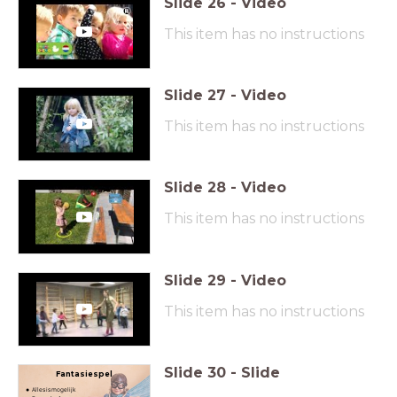
Slide
26
-
Video
This item has no instructions
Slide
27
-
Video
This item has no instructions
Slide
28
-
Video
This item has no instructions
Slide
29
-
Video
This item has no instructions
Slide
30
-
Slide
Fantasiespel
Alles is mogelijk