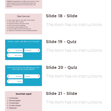
3-4 jaar:
Groepsspelletjes, moeilijkere bouwwerken, cirkels
tekenen/koppoters (pincetgreep), liedjes zingen met
gebaren erbij, (vinger)verfen, zelf meer kunnen in de
speeltuin
Slide
18
-
Slide
Spel kleuter
Meer samen spelen en kan alleen buiten spelen
Leren tellen, dieren nadoen
This item has no instructions
Koppoters tekenen met meer details
Leren fietsen zonder zijwieltjes
Knutselen: knippen/plakken/verfen
Grotere dingen bouwen/huttenbouwen
Vadertje en moedertje/treintje/winkeltje/verkleden
Slide
19
-
Quiz
Peuters spelen vaak alleen, hoe heet dat?
This item has no instructions
A
B
Samenspel
Parallelspel
C
Alleen spelen
Slide
20
-
Quiz
Hoe noem je de eerste tekening van een
mens die een peuter tekent?
This item has no instructions
A
B
menspoter
poppetje
C
koppoter
Slide
21
-
Slide
Soorten spel
Imitatiespel
Bewegingsspel
This item has no instructions
Fantasiespel
Constructiespel
Regelspel