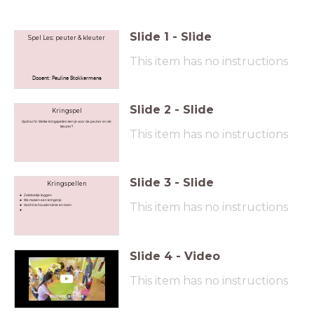
Slide
1
-
Slide
Spel Les: peuter & kleuter
This item has no instructions
Docent: Pauline Stokkermans
Slide
2
-
Slide
Kringspel
Opdracht: Welke kringspellen ken je voor de peuter en de
kleuter?
This item has no instructions
Slide
3
-
Slide
Kringspellen
Zakdoekje leggen
We maken een kringetje
This item has no instructions
Hoofd schouders knie en teen
Slide
4
-
Video
This item has no instructions