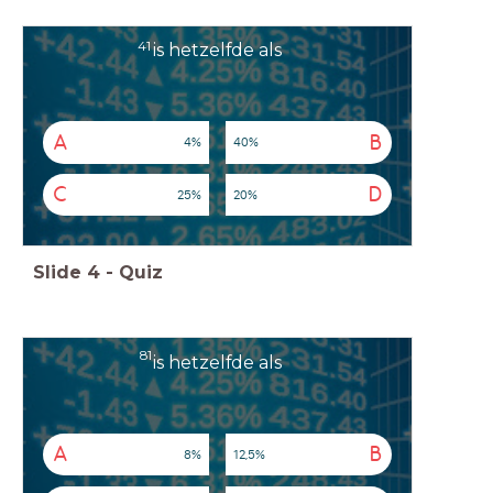
4
1
is hetzelfde als
A
B
4%
40%
C
D
25%
20%
Slide
4
-
Quiz
8
1
is hetzelfde als
A
B
8%
12,5%