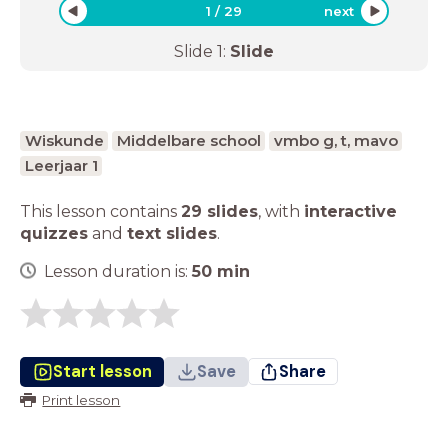
1
/
29
next
Slide
1
:
Slide
Wiskunde
Middelbare school
vmbo g, t, mavo
Leerjaar 1
This lesson contains
29 slides
,
with
interactive
quizzes
and
text slides
.
Lesson duration is:
50
min
Start lesson
Save
Share
Print lesson