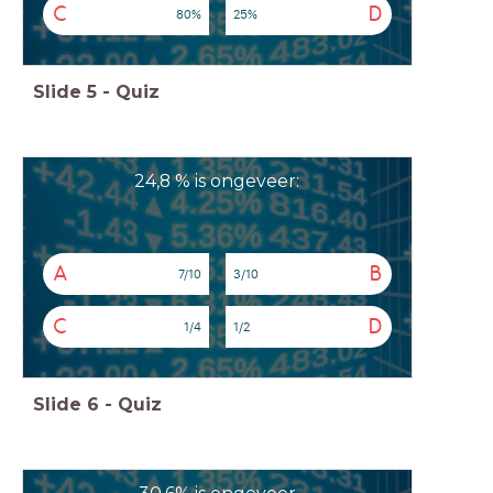
C
D
80%
25%
Slide
5
-
Quiz
24,8 % is ongeveer:
A
B
7/10
3/10
C
D
1/4
1/2
Slide
6
-
Quiz