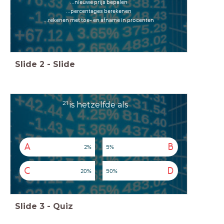
...nieuwe prijs bepalen
...percentages berekenen
...rekenen met toe- en afname in procenten
Slide
2
-
Slide
2
1
is hetzelfde als
A
B
2%
5%
C
D
20%
50%
Slide
3
-
Quiz