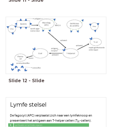
Slide
11
-
Slide
Slide
12
-
Slide
Lymfe stelsel
De fagocyt (APC) verplaatst zich naar een lymfeknoop en
presenteert het antigeen aan T-helper cellen (T
-cellen).
h