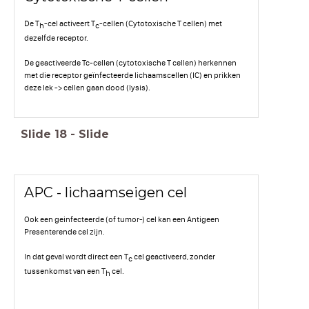
De T
-cel activeert T
-cellen (Cytotoxische T cellen) met
h
c
dezelfde receptor.
De geactiveerde Tc-cellen (cytotoxische T cellen) herkennen
met die receptor geïnfecteerde lichaamscellen (IC) en prikken
deze lek -> cellen gaan dood (lysis).
Slide
18
-
Slide
APC - lichaamseigen cel
Ook een geinfecteerde (of tumor-) cel kan een Antigeen
Presenterende cel zijn.
In dat geval wordt direct een T
cel geactiveerd, zonder
c
tussenkomst van een T
cel.
h