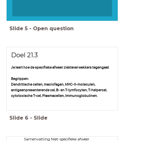
Slide
5
-
Open question
Doel 21.3
Je leert hoe de specifieke afweer ziekteverwekkers tegengaat
Begrippen:
Dendritische cellen, macrofagen, MHC-II-moleculen,
antigeenpresenterende cel, B- en T-lymfocyten, T-helpercel,
cytotoxische T-cel, Plasmacellen, Immunoglobulinen.
Slide
6
-
Slide
Samenvatting Niet-specifieke afweer