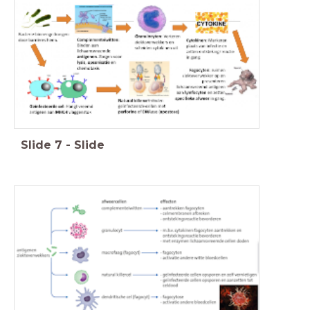
Slide
7
-
Slide