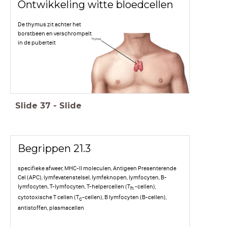
Ontwikkeling witte bloedcellen
De thymus zit achter het
borstbeen en verschrompelt
in de puberteit
Slide
37
-
Slide
Begrippen 21.3
specifieke afweer, MHC-II moleculen, Antigeen Presenterende
Cel (APC), lymfevatenstelsel, lymfeknopen, lymfocyten, B-
lymfocyten, T-lymfocyten, T-helpercellen (T
-cellen),
h
cytotoxische T cellen (T
-cellen), B lymfocyten (B-cellen),
c
antistoffen, plasmacellen