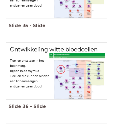
aan lichaamseigen
antigenen gaan dood.
Slide
35
-
Slide
Ontwikkeling witte bloedcellen
T cellen ontstaan in het
beenmerg.
Rijpen in de thymus.
T cellen die kunnen binden
aan lichaamseigen
antigenen gaan dood.
Slide
36
-
Slide