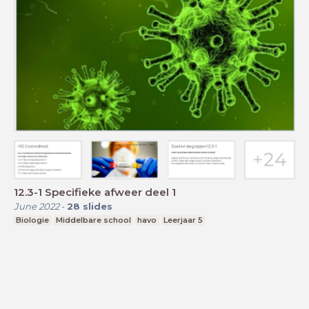
12.3-1 Specifieke afweer deel 1
June 2022
-
28
slides
Biologie
Middelbare school
havo
Leerjaar 5