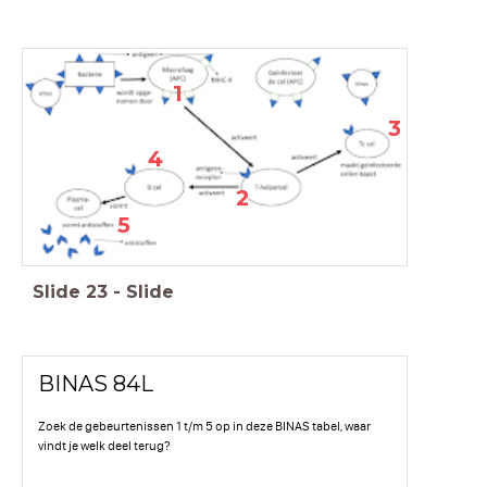
1
3
4
2
5
Slide
23
-
Slide
BINAS 84L
Zoek de gebeurtenissen 1 t/m 5 op in deze BINAS tabel, waar
vindt je welk deel terug?