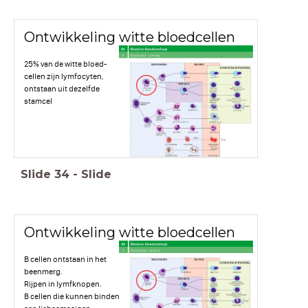
Ontwikkeling witte bloedcellen
25% van de witte bloed-
cellen zijn lymfocyten,
ontstaan uit dezelfde
stamcel
Slide
34
-
Slide
Ontwikkeling witte bloedcellen
B cellen ontstaan in het
beenmerg.
Rijpen in lymfknopen.
B cellen die kunnen binden