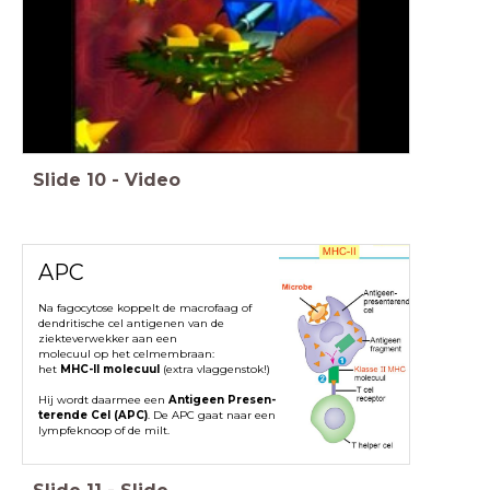
Slide
10
-
Video
APC
Na fagocytose koppelt de macrofaag of
dendritische cel antigenen
van de
ziekteverwekker aan een
molecuul op het celmembraan:
het
MHC-II molecuul
(extra vlaggenstok!)
Hij wordt daarmee een
Antigeen Presen-
terende Cel (APC)
. De APC gaat naar een
lympfeknoop of de milt.