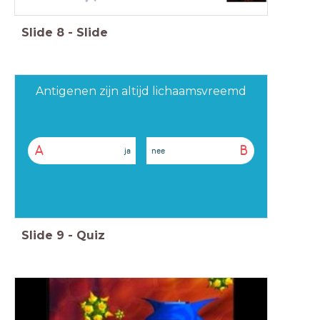
Slide
8
-
Slide
Antigenen zijn altijd lichaamsvreemd
A
B
ja
nee
Slide
9
-
Quiz