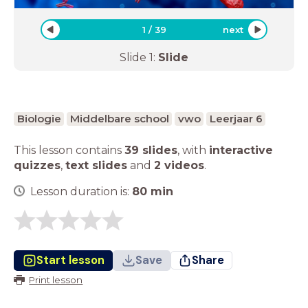
1
/
39
next
Slide
1
:
Slide
Biologie
Middelbare school
vwo
Leerjaar 6
This lesson contains
39 slides
,
with
interactive
quizzes
,
text slides
and
2 videos
.
Lesson duration is:
80
min
Start lesson
Save
Share
Print lesson