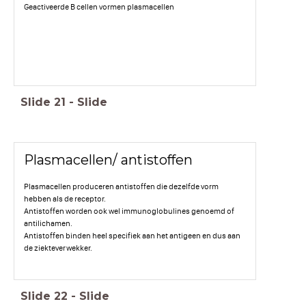
Geactiveerde B cellen vormen plasmacellen
Slide
21
-
Slide
Plasmacellen/ antistoffen
Plasmacellen produceren antistoffen die dezelfde vorm
hebben als de receptor.
Antistoffen worden ook wel immunoglobulines genoemd of
antilichamen.
Antistoffen binden heel specifiek aan het antigeen en dus aan
de ziekteverwekker.
Antistoffen binden aan de ziekteverwekker en maken deze
Slide
22
-
Slide
dood en/ of maken deze makkelijk herkenbaar voor fagocyten.