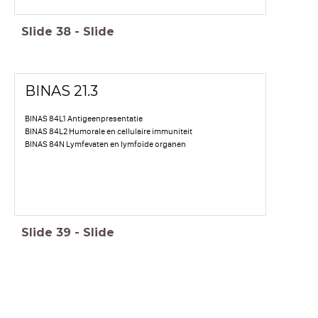
Slide
38
-
Slide
BINAS 21.3
BINAS 84L1 Antigeenpresentatie
BINAS 84L2 Humorale en cellulaire immuniteit
BINAS 84N Lymfevaten en lymfoïde organen
Slide
39
-
Slide