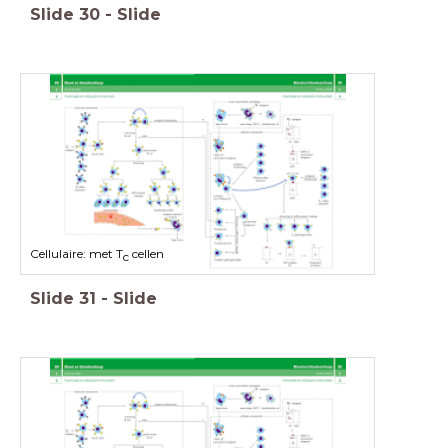
Slide
30
-
Slide
Cellulaire: met T
cellen
c
Slide
31
-
Slide