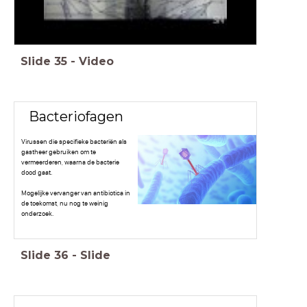
Slide
35
-
Video
Bacteriofagen
Virussen die specifieke bacteriën als
gastheer gebruiken om te
vermeerderen, waarna de bacterie
dood gaat.
Mogelijke vervanger van antibiotica in
de toekomst, nu nog te weinig
onderzoek.
Slide
36
-
Slide