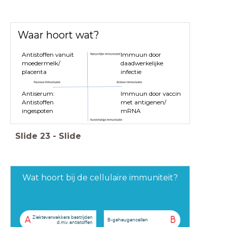
Waar hoort wat?
Antistoffen vanuit
Immuun door
moedermelk/
daadwerkelijke
placenta
infectie
Antiserum:
Immuun door vaccin
Antistoffen
met antigenen/
ingespoten
mRNA
Slide
23
-
Slide
Wat hoort bij de cellulaire immuniteit?
Ziekteverwekkers bestrijden
A
B
B-geheugencellen
d.m.v. antistoffen