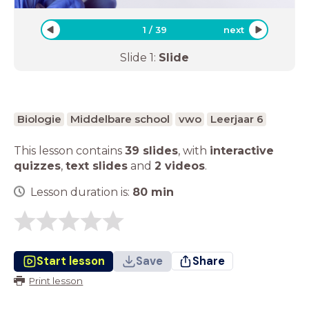
1
/
39
next
Slide
1
:
Slide
Biologie
Middelbare school
vwo
Leerjaar 6
This lesson contains
39 slides
,
with
interactive
quizzes
,
text slides
and
2 videos
.
Lesson duration is:
80
min
Start lesson
Save
Share
Print lesson