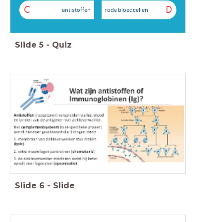
C
D
antistoffen
rode bloedcellen
Slide
5
-
Quiz
Slide
6
-
Slide