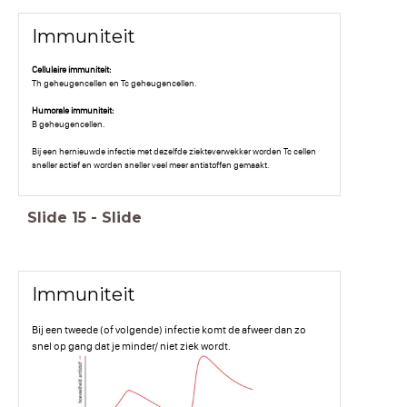
Immuniteit
Cellulaire immuniteit:
Th geheugencellen en Tc geheugencellen.
Humorale immuniteit:
B geheugencellen.
Bij een hernieuwde infectie met dezelfde ziekteverwekker worden Tc cellen
sneller actief en worden sneller veel meer antistoffen gemaakt.
Slide
15
-
Slide
Immuniteit
Bij een tweede (of volgende) infectie komt de afweer dan zo
snel op gang dat je minder/ niet ziek wordt.