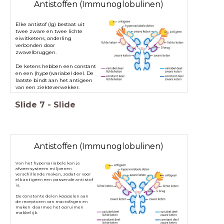
Antistoffen (Immunoglobulinen)
Elke antistof (Ig) bestaat uit
twee zware en twee lichte
eiwitketens, onderling
verbonden door
zwavelbruggen.
De ketens hebben een constant
en een (hyper)variabel deel. De
laatste bindt aan het antigeen
van een ziekteverwekker.
Slide
7
-
Slide
Antistoffen (Immunoglobulinen)
Van het hypervariabele kan je
afweersysteem miljoenen
verschillende maken, zodat er voor
elk antigeen een passende antistof
is.
De constante delen koppelen aan
de receptoren van macrofagen en
maken daarmee het opruimen
makkelijk.