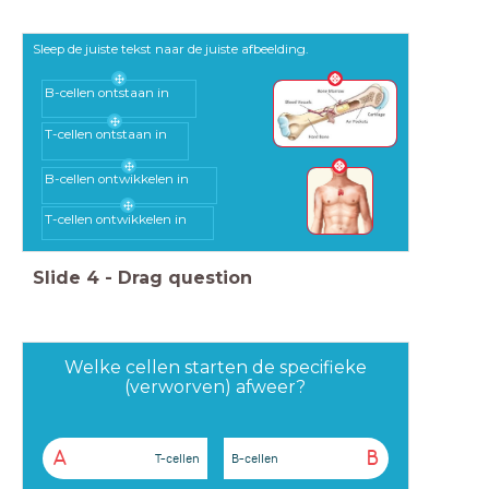
Sleep de juiste tekst naar de juiste afbeelding.
B-cellen ontstaan in
T-cellen ontstaan in
B-cellen ontwikkelen in
T-cellen ontwikkelen in
Slide
4
-
Drag question
Welke cellen starten de specifieke
(verworven) afweer?
A
B
T-cellen
B-cellen