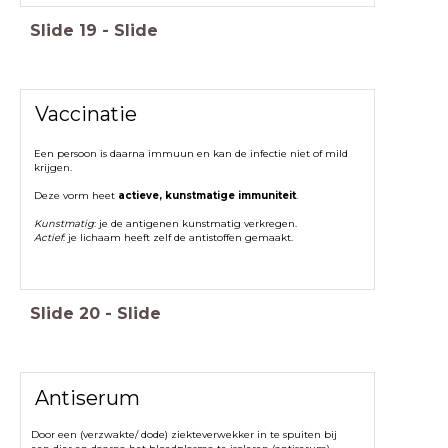
Slide
19
-
Slide
Vaccinatie
Een persoon is daarna immuun en kan de infectie niet of mild
krijgen.
Deze vorm heet
actieve, kunstmatige immuniteit
.
Kunstmatig
: je de antigenen kunstmatig verkregen.
Actief
: je lichaam heeft zelf de antistoffen gemaakt.
Slide
20
-
Slide
Antiserum
Door een (verzwakte/ dode) ziekteverwekker in te spuiten bij
een dier en daarna het bloedplasma te isoleren (antiserum)