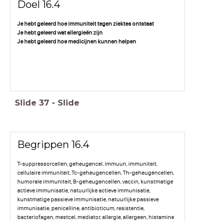
Doel 16.4
Je hebt geleerd hoe immuniteit tegen ziektes ontstaat
Je hebt geleerd wat allergieën zijn
Je hebt geleerd hoe medicijnen kunnen helpen
Slide
37
-
Slide
Begrippen 16.4
T-suppressorcellen, geheugencel, immuun, immuniteit,
cellulaire immuniteit, Tc-geheugencellen, Th-geheugencellen,
humorale immuniteit, B-geheugencellen, vaccin, kunstmatige
actieve immunisatie, natuurlijke actieve immunisatie,
kunstmatige passieve immunisatie, natuurlijke passieve
immunisatie, penicelline, antibioticum, resistentie,
bacteriofagen, mestcel, mediator, allergie, allergeen, histamine