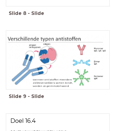
Slide
8
-
Slide
wanneer antistoffen meerdere
ziekteverwekkers samen bindt,
worden ze geimmobiliseerd
Slide
9
-
Slide
Doel 16.4