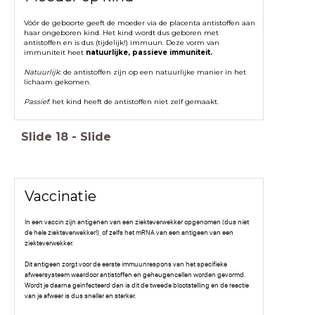
Vóór de geboorte geeft de moeder via de placenta antistoffen aan
haar ongeboren kind. Het kind wordt dus geboren met
antistoffen en is dus (tijdelijk!) immuun. Deze vorm van
immuniteit heet
natuurlijke, passieve immuniteit.
Natuurlijk
: de antistoffen zijn op een natuurlijke manier in het
lichaam gekomen.
Passief
: het kind heeft de antistoffen niet zelf gemaakt.
Slide
18
-
Slide
Vaccinatie
In een vaccin zijn antigenen van een ziekteverwekker opgenomen (dus niet
de hele ziekteverwekker!), of zelfs het mRNA van een antigeen van een
ziekteverwekker.
Dit antigeen zorgt voor de eerste immuunrespons van het specifieke
afweersysteem waardoor antistoffen en geheugencellen worden gevormd.
Wordt je daarna geïnfecteerd dan is dit de tweede blootstelling en de reactie
van je afweer is dus sneller en sterker.