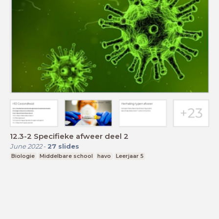
12.3-2 Specifieke afweer deel 2
June 2022
-
27
slides
Biologie
Middelbare school
havo
Leerjaar 5