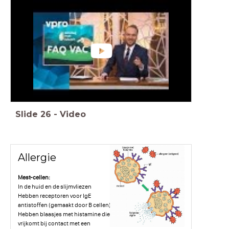
Slide
26
-
Video
Allergie
Mest-cellen:
In de huid en de slijmvliezen
Hebben receptoren voor IgE
antistoffen (gemaakt door B cellen)
Hebben blaasjes met histamine die
vrijkomt bij contact met een