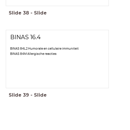
Slide
38
-
Slide
BINAS 16.4
BINAS 84L2 Humorale en cellulaire immuniteit
BINAS 84M Allergische reacties
Slide
39
-
Slide