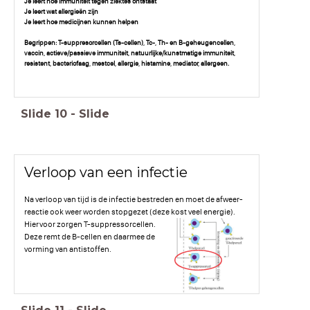
Je leert hoe immuniteit tegen ziektes ontstaat
Je leert wat allergieën zijn
Je leert hoe medicijnen kunnen helpen
Begrippen: T-suppresorcellen (Ts-cellen), Tc-, Th- en B-geheugencellen,
vaccin, actieve/passieve immuniteit, natuurlijke/kunstmatige immuniteit,
resistent, bacteriofaag, mestcel, allergie, histamine, mediator, allergeen.
Slide
10
-
Slide
Verloop van een infectie
Na verloop van tijd is de infectie bestreden en moet de afweer-
reactie ook weer worden stopgezet (deze kost veel energie).
Hiervoor zorgen T-suppressorcellen.
Deze remt de B-cellen en daarmee de
vorming van antistoffen.