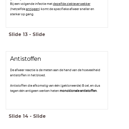
Bij een volgende infectie met
dezelfde ziekteverwekker
(hetzelfde
antigeen
) komt de specifieke afweer sneller en
sterker op gang.
Slide
13
-
Slide
Antistoffen
De afweer reactie is de meten aan de hand van de hoeveelheid
antistoffen in het bloed.
Antistoffen die afkomstig van één (gekloneerde) B cel, en dus
tegen één antigeen werken heten
monoklonale antistoffen
.
Slide
14
-
Slide