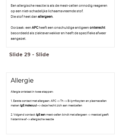
Een allergische reactie is als de mest-cellen onnodig reageren
op een niet-schadelijke lichaamsvreemde stof.
Die stof heet dan
allergeen
.
Oorzaak: een
APC
heeft een onschuldige antigeen
onterecht
beoordeeld als ziekteverwekker en heeft de specifieke afweer
aangezet.
Slide
29
-
Slide
Allergie
Allergie ontstaat in twee stappen:
1. Eerste contact met allergeen: APC -> Th -> B-lymfocyten en plasmacellen
maken
IgE molecuul
–> deze hecht zich aan mestcellen
2. Volgend contact:
IgE aan
mest-cellen bindt met allergeen -> mestcel geeft
histamine af -> allergische reactie