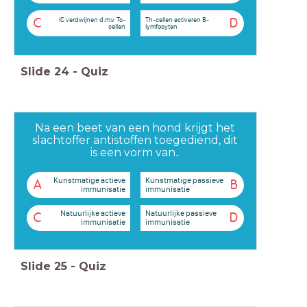
IC verdwijnen d.m.v. Tc-
Th-cellen activeren B-
C
D
cellen
lymfocyten
Slide
24
-
Quiz
Na een beet van een hond krijgt het
slachtoffer antistoffen toegediend, dit
is een vorm van..
Kunstmatige actieve
Kunstmatige passieve
A
B
immunisatie
immunisatie
Natuurlijke actieve
Natuurlijke passieve
C
D
immunisatie
immunisatie
Slide
25
-
Quiz