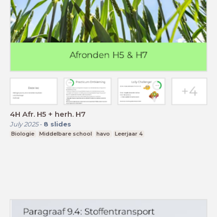
4H Afr. H5 + herh. H7
July 2025
-
8
slides
Biologie
Middelbare school
havo
Leerjaar 4