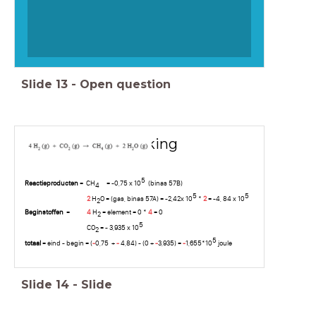
Slide
13
-
Open question
uitwerking
5
Reactieproducten
= CH
= -0,75 x 10
(binas 57B)
4
5
5
2
H
O = (gas, binas 57A) = -2,42x 10
*
2
= -4, 84 x 10
2
Beginstoffen
=
4
H
= element = 0 *
4
= 0
2
5
CO
= - 3,935 x 10
2
5
totaal
= eind - begin = (
-
0,75
+
-
4,84) - (0 +
-
3,935) =
-
1,655*10
joule
Slide
14
-
Slide