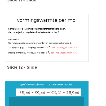
Slide
11
-
Slide
vormingswarmte per mol
Soms moet je de vormingswarmte
per mol stof
berekenen.
dan moet je dus nog
delen door het aantal mol
stof.
voorbeeld:
We hebben net de vormingswarmte van deze reactie berekend:
5
2 N
(s) + O
(g) →
2
N
O(g) = 1,632 x 10
J
per 2 mol vrijgekomen N
O
2
2
2
2
5
Dat is per mol N
O = (1,632:
2
) = 0,816*10
J
per 1 mol vrijgekomen N
O
2
2
Slide
12
-
Slide
geef de reactiewarmte van deze reactie: