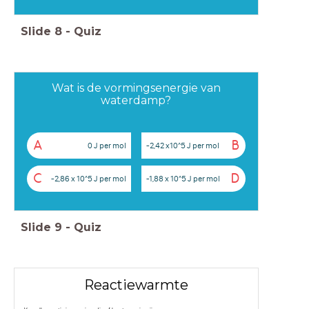
Slide
8
-
Quiz
Wat is de vormingsenergie van
waterdamp?
A
B
0 J per mol
-2,42 x10^5 J per mol
C
D
-2,86 x 10^5 J per mol
-1,88 x 10^5 J per mol
Slide
9
-
Quiz
Reactiewarmte