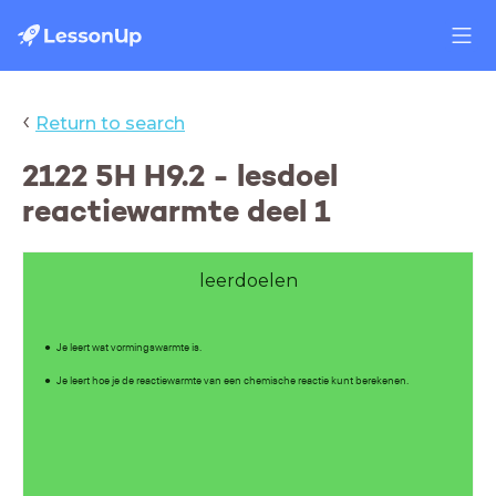
‹
Return to search
2122 5H H9.2 - lesdoel
reactiewarmte deel 1
leerdoelen
Je leert wat vormingswarmte is.
Je leert hoe je de reactiewarmte van een chemische reactie kunt berekenen.