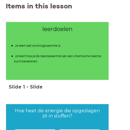
Items in this lesson
leerdoelen
Je leert wat vormingswarmte is.
Je leert hoe je de reactiewarmte van een chemische reactie
kunt berekenen.
Slide
1
-
Slide
Hoe heet de energie die opgeslagen
zit in stoffen?