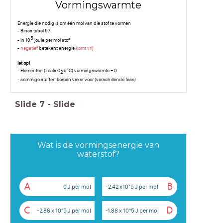
Vormingswarmte
Energie die nodig is om één mol van die stof te vormen
- Binas tabel 57
5
- in 10
joule per mol stof
-
negatief
betekent energie
komt vrij
let op!
- Elementen (zoals O
of C) vormingswarmte = 0
2
- sommige stoffen komen vaker voor (verschillende fase)
Slide
7
-
Slide
Wat is de vormingsenergie van
waterstof?
A
B
0 J per mol
-2,42 x10^5 J per mol
C
D
-2,86 x 10^5 J per mol
-1,88 x 10^5 J per mol