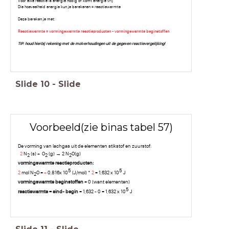
Voor elke reactie is energie nodig of komt energie vrij
Die hoeveelheid energie kun je berekenen = reactiewarmte
Deze bereken je met:
Reactiewarmte = vormingswarmte reactieproducten - vormingswarmte beginstoffen
TIP: houd hierbij rekening met de molverhoudingen uit de gegeven reactievergelijking!
Slide
10
-
Slide
Voorbeeld(zie binas tabel 57)
De vorming van lachgas uit de elementen stikstof en zuurstof:
2
N
(s) + O
(g) → 2 N
O(g)
2
2
2
vormingswarmte reactieproducten:
5
5
2
mol N
O =
+
0,816x 10
(J/mol) *
2
= 1,632 x 10
J
2
vormingswarmte beginstoffen
= 0 (want elementen)
5
reactiewarmte = eind- begin
= 1,632 - 0 = 1,632 x 10
J