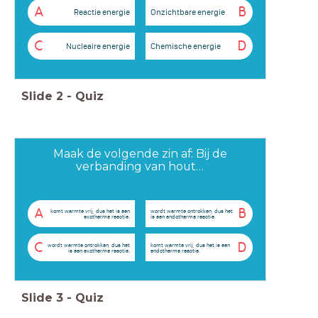
A
B
Reactie energie
Onzichtbare energie
C
D
Nucleaire energie
Chemische energie
Slide
2
-
Quiz
Maak de volgende zin af: Bij de
verbanding van hout…
A
B
komt warmte vrij, dus het is een
wordt warmte ontrokken, dus het
exotherme reactie.
is een endotherme reactie.
C
D
wordt warmte ontrokken, dus het
komt warmte vrij, dus het is een
is een exotherme reactie.
endotherme reactie.
Slide
3
-
Quiz