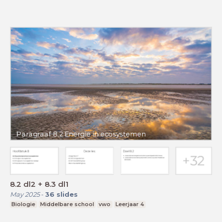
8.2 dl2 + 8.3 dl1
May 2025
-
36
slides
Biologie
Middelbare school
vwo
Leerjaar 4