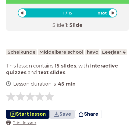
1
/
15
next
Slide
1
:
Slide
Scheikunde
Middelbare school
havo
Leerjaar 4
This lesson contains
15 slides
,
with
interactive
quizzes
and
text slides
.
Lesson duration is:
45
min
Start lesson
Save
Share
Print lesson