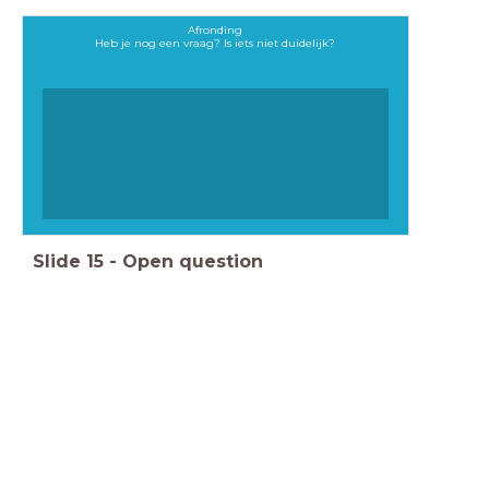
Afronding
Heb je nog een vraag? Is iets niet duidelijk?
Slide
15
-
Open question