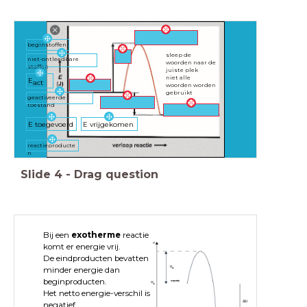
beginstoffen
sleep de
niet-ontleedbare
woorden naar de
stoffen
juiste plek
niet alle
E
act
woorden worden
gebruikt
geactiveerde
toestand
E toegevoerd
E vrijgekomen
reactieproducte
n
Slide
4
-
Drag question
Bij een
exotherme
reactie
komt er energie vrij.
De eindproducten bevatten
minder energie dan
beginproducten.
Het netto energie-verschil is
negatief.