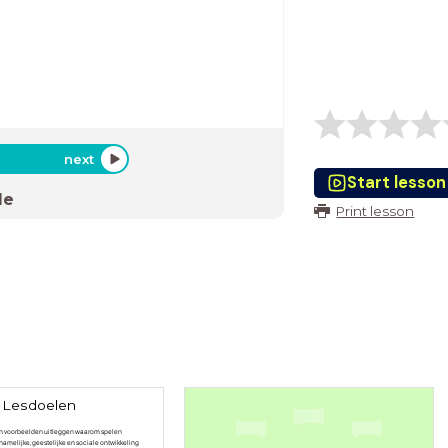
next
Start lesson
de
Print lesson
Lesdoelen
an voorbeelden uitleggen waarom spelen
ichamelijke, geestelijke en sociale ontwikkeling