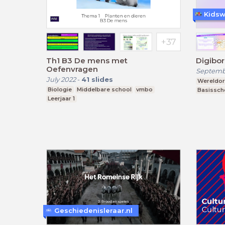
Kidsw
Th1 B3 De mens met
Digibor
Oefenvragen
Septemb
July 2022
-
41
slides
Wereldori
Biologie
Middelbare school
vmbo
Basissch
Leerjaar 1
Geschiedenisleraar.nl