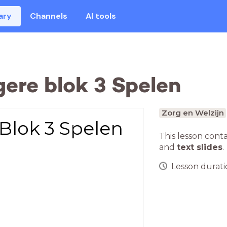
ary
Channels
AI tools
gere blok 3 Spelen
Zorg en Welzijn
Blok 3 Spelen
This lesson cont
and
text slides
.
Lesson duratio