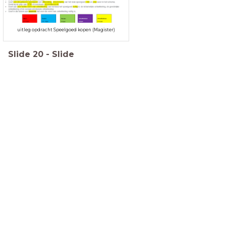
uitleg opdracht Speelgoed kopen (Magister)
Slide
20
-
Slide