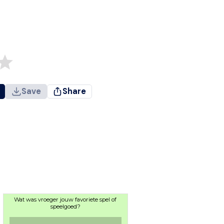
Save
Share
Wat was vroeger jouw favoriete spel of
speelgoed?