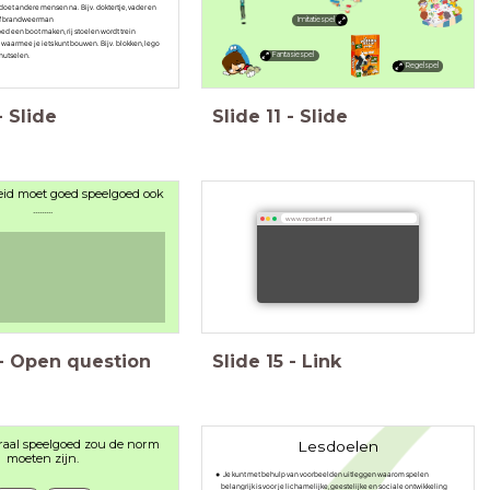
 doet andere mensen na. Bijv. doktertje, vader en
 of brandweerman
Imitatiespel
bed een boot maken, rij stoelen wordt trein
s waarmee je iets kunt bouwen. Bijv. blokken, lego
knutselen.
Fantasiespel
Regelspel
-
Slide
Slide
11
-
Slide
heid moet goed speelgoed ook
.........
www.npostart.nl
-
Open question
Slide
15
-
Link
aal speelgoed zou de norm
Lesdoelen
moeten zijn.
Je kunt met behulp van voorbeelden uitleggen waarom spelen
belangrijk is voor je lichamelijke, geestelijke en sociale ontwikkeling