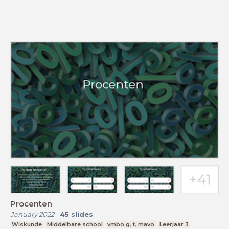
Procenten
January 2022
-
45
slides
Wiskunde
Middelbare school
vmbo g, t, mavo
Leerjaar 3