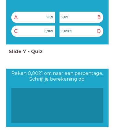
A
B
96,9
9,69
C
D
0,969
0,0969
Slide
7
-
Quiz
Reken 0,0021 om naar een percentage.
Schrijf je berekening op.