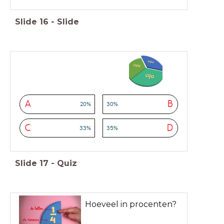
Slide
16
-
Slide
A
B
20%
30%
C
D
33%
35%
Slide
17
-
Quiz
Hoeveel in procenten?