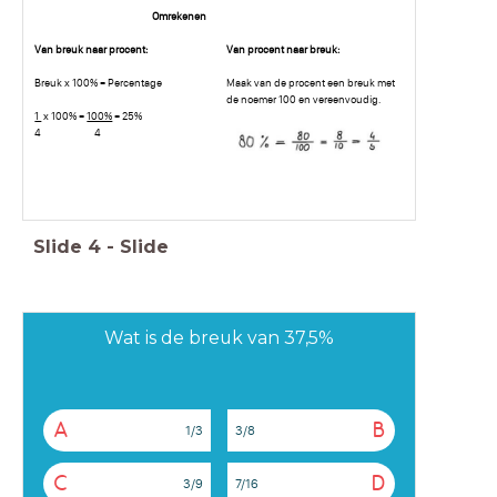
Omrekenen
Van breuk naar procent:
Van procent naar breuk:
Breuk x 100% = Percentage
Maak van de procent een breuk met
de noemer 100 en vereenvoudig.
1
x 100% =
100%
= 25%
4 4
Slide
4
-
Slide
Wat is de breuk van 37,5%
A
B
1/3
3/8
C
D
3/9
7/16