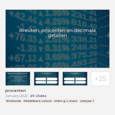
procenten
January 2022
-
29
slides
Wiskunde
Middelbare school
vmbo g, t, mavo
Leerjaar 1