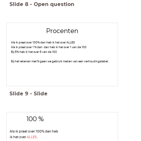
Slide
8
-
Open question
Procenten
Als ik praat over 100% dan heb ik het over ALLES
Als ik praat over 1 % dan dan heb ik het over 1 van de 100
Bij 5% heb ik het over 5 van de 100
Bij het rekenen met % gaan we gebruik maken van een verhoudingstabel.
Slide
9
-
Slide
100 %
Als ik praat over 100% dan heb
ik het over
ALLES
.