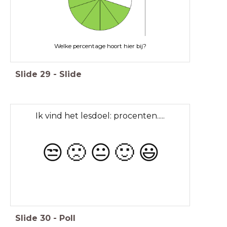
Welke percentage hoort hier bij?
Slide
29
-
Slide
Ik vind het lesdoel: procenten.....
😒
🙁
😐
🙂
😃
Slide
30
-
Poll