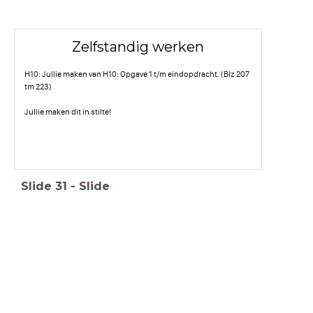
Zelfstandig werken
H10: Jullie maken van H10: Opgave 1 t/m eindopdracht. (Blz 207
tm 223)
Jullie maken dit in stilte!
Slide
31
-
Slide