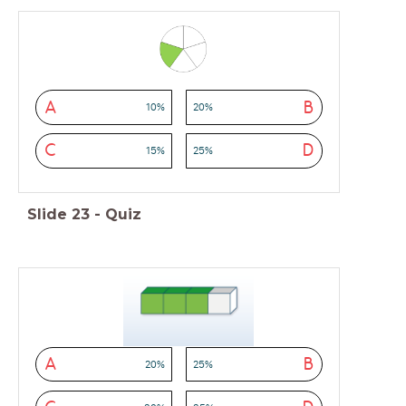
A
B
10%
20%
C
D
15%
25%
Slide
23
-
Quiz
A
B
20%
25%