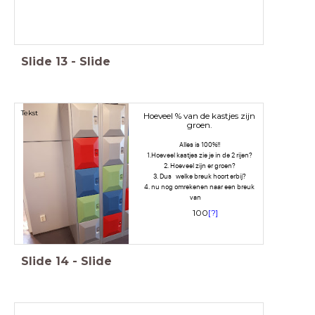
Slide
13
-
Slide
Tekst
Hoeveel % van de kastjes zijn
groen.
Alles is 100%!!
1.Hoeveel kastjes zie je in de 2 rijen?
2. Hoeveel zijn er groen?
3. Dus welke breuk hoort erbij?
4. nu nog omrekenen naar een breuk
van
1
0
0
[
?
]
Slide
14
-
Slide