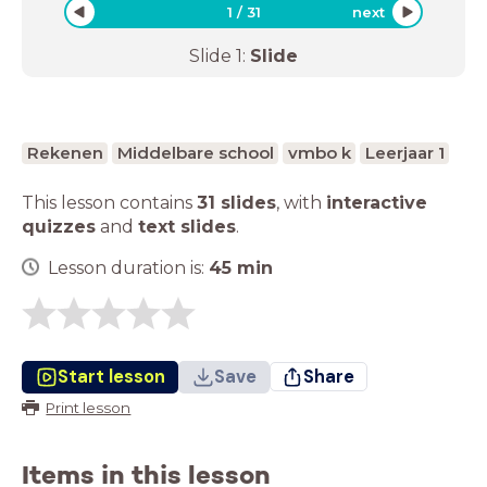
1
/
31
next
Slide
1
:
Slide
Rekenen
Middelbare school
vmbo k
Leerjaar 1
This lesson contains
31 slides
,
with
interactive
quizzes
and
text slides
.
Lesson duration is:
45
min
Start lesson
Save
Share
Print lesson
Items in this lesson