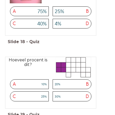
75%
25%
A
B
40%
4%
C
D
Slide
18
-
Quiz
Hoeveel procent is
dit?
A
B
10%
20%
C
D
25%
30%
Slide
19
-
Quiz