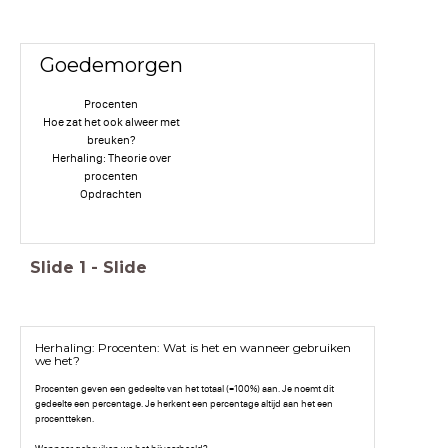
Goedemorgen
Procenten
Hoe zat het ook alweer met
breuken?
Herhaling: Theorie over
procenten
Opdrachten
Slide
1
-
Slide
Herhaling: Procenten: Wat is het en wanneer gebruiken
we het?
Procenten geven een gedeelte van het totaal (=100%) aan. Je noemt dit
gedeelte een percentage. Je herkent een percentage altijd aan het een
procentteken.