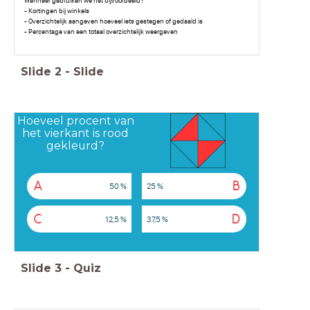
Wanneer gebruiken we het bijvoorbeeld?
- Kortingen bij winkels
- Overzichtelijk aangeven hoeveel iets gestegen of gedaald is
- Percentage van een totaal overzichtelijk weergeven
Slide
2
-
Slide
Hoeveel procent van
het vierkant is rood
gekleurd?
A
B
50 %
25 %
C
D
12,5 %
37,5 %
Slide
3
-
Quiz