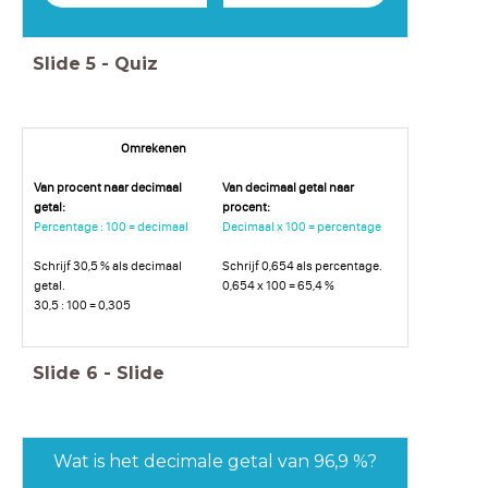
Slide
5
-
Quiz
Omrekenen
Van procent naar decimaal
Van decimaal getal naar
getal:
procent:
Percentage : 100 = decimaal
Decimaal x 100 = percentage
Schrijf 30,5 % als decimaal
Schrijf 0,654 als percentage.
getal.
0,654 x 100 = 65,4 %
30,5 : 100 = 0,305
Slide
6
-
Slide
Wat is het decimale getal van 96,9 %?