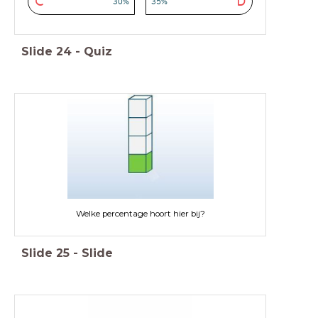
C
D
30%
35%
Slide
24
-
Quiz
Welke percentage hoort hier bij?
Slide
25
-
Slide