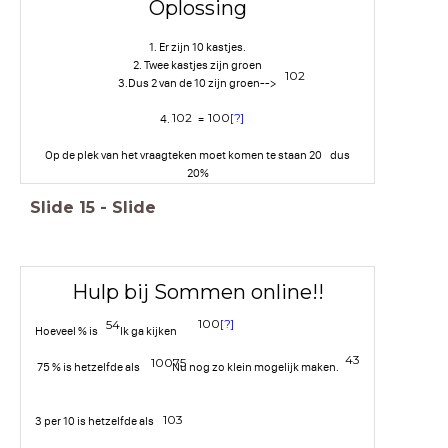
Oplossing
1. Er zijn 10 kastjes.
2. Twee kastjes zijn groen
1
0
2
3.Dus 2 van de 10 zijn groen-->
1
0
2
1
0
0
[
?
]
4. =
Op de plek van het vraagteken moet komen te staan 20 dus
20%
Slide
15
-
Slide
Hulp bij Sommen online!!
1
0
0
[
?
]
5
4
Hoeveel % is Ik ga kijken
4
3
1
0
0
7
5
75 % is hetzelfde als Nu nog zo klein mogelijk maken.
1
0
3
3 per 10 is hetzelfde als