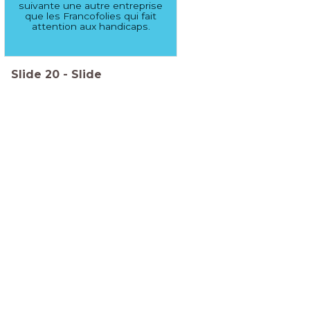
suivante une autre entreprise
que les Francofolies qui fait
attention aux handicaps.
Slide
20
-
Slide