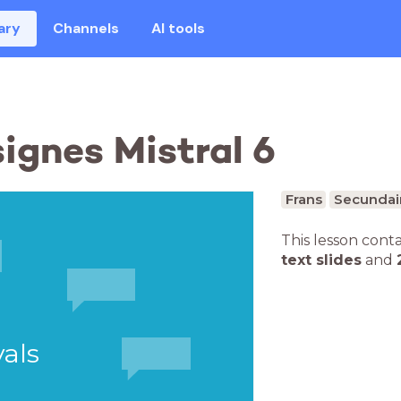
ary
Channels
AI tools
ignes Mistral 6
Frans
Secundai
This lesson cont
text slides
and
vals