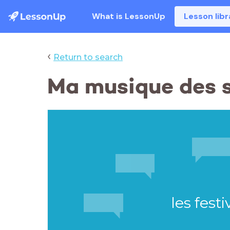
What is LessonUp
Lesson libr
‹
Return to search
Ma musique des s
les festi