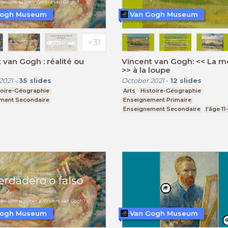
Gogh Museum
Van Gogh Museum
 van Gogh : réalité ou
Vincent van Gogh: << La m
>> à la loupe
2021
-
35
slides
October 2021
-
12
slides
toire-Géographie
Arts
Histoire-Géographie
ment Secondaire
Enseignement Primaire
Enseignement Secondaire
l'âge 11
Gogh Museum
Van Gogh Museum