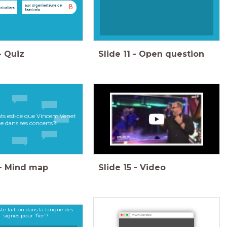
aux organisateurs de
B
tivaliers
festivals
-
Quiz
Slide
11
-
Open question
ts est-ce que Vincent Venet
re dans ses concerts?
-
Mind map
Slide
15
-
Video
te fait-on dans la langue des
signes pour 'fier'?
www.cap48.be