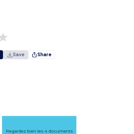
Save
Share
Regardez bien les 4 documents