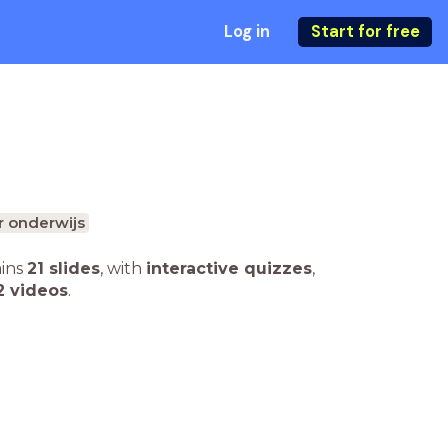
Log in
Start for free
r onderwijs
ains
21 slides
,
with
interactive quizzes
,
2 videos
.