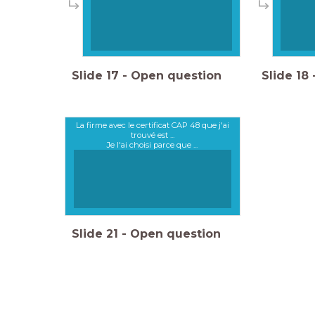
Slide
17
-
Open question
Slide
18
La firme avec le certificat CAP 48 que j'ai
trouvé est ...
Je l'ai choisi parce que ...
Slide
21
-
Open question