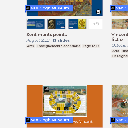
Van Gogh Museum
Van 
Sentiments peints
Vincent
fiction
August 2022
-
13
slides
October 
Arts
Enseignement Secondaire
l'âge 12,13
Arts
His
Enseigne
Van Gogh Museum
Van 