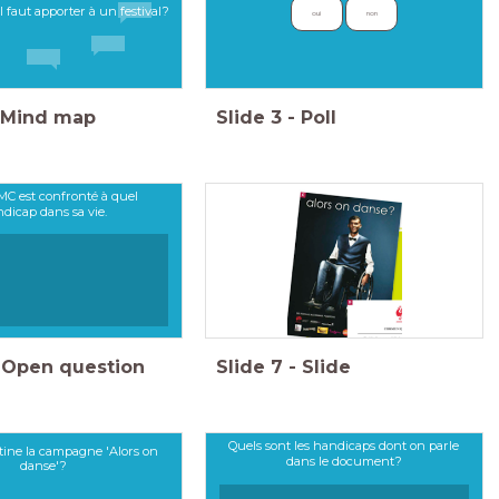
l faut apporter à un festival?
oui
non
Mind map
Slide
3
-
Poll
MC est confronté à quel
dicap dans sa vie.
Open question
Slide
7
-
Slide
Quels sont les handicaps dont on parle
stine la campagne 'Alors on
dans le document?
danse'?