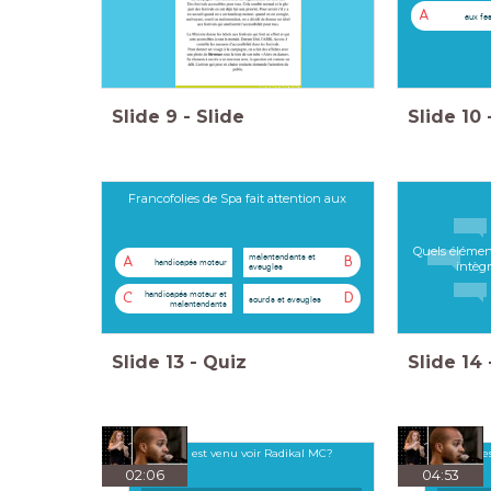
A
aux fes
Slide
9
-
Slide
Slide
10
Francofolies de Spa fait attention aux
Quels élémen
malentendants et
A
B
handicapés moteur
intèg
aveugles
handicapés moteur et
C
D
sourds et aveugles
malentendants
Slide
13
-
Quiz
Slide
14
Qui est venu voir Radikal MC?
Quel ges
02:06
04:53