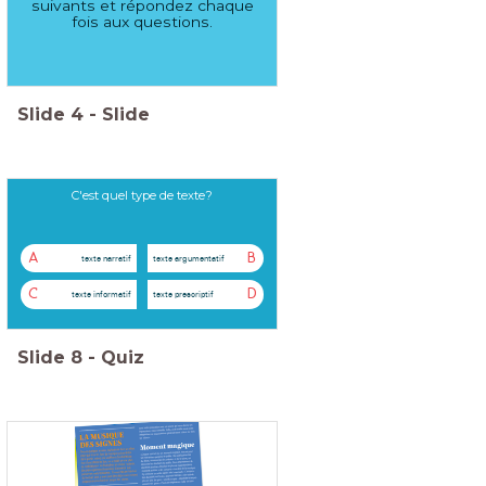
suivants et répondez chaque
fois aux questions.
Slide
4
-
Slide
C'est quel type de texte?
A
B
texte narratif
texte argumentatif
C
D
texte informatif
texte prescriptif
Slide
8
-
Quiz