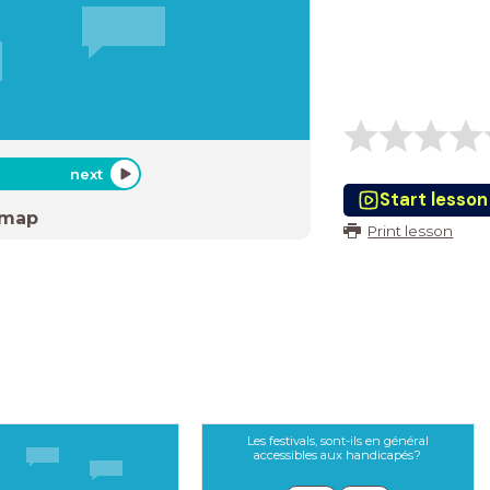
next
Start lesson
 map
Print lesson
Les festivals, sont-ils en général
accessibles aux handicapés?