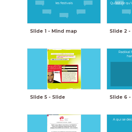
les festivals
Qu'est-ce qu'i
Slide
1
-
Mind map
Slide
2
-
Radikal 
han
Slide
5
-
Slide
Slide
6
-
A qui se de