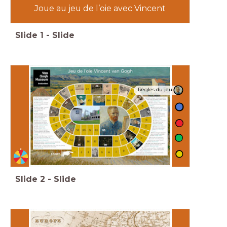
Joue au jeu de l’oie avec Vincent
Slide
1
-
Slide
Règles du jeu
Slide
2
-
Slide