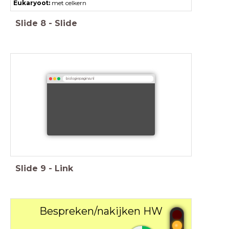
Eukaryoot:
met celkern
Slide
8
-
Slide
biologiepagina.nl
Slide
9
-
Link
Bespreken/nakijken HW