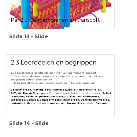
Par 2.3: Celmembranen en transport
Slide
13
-
Slide
2.3 Leerdoelen en begrippen
9. Je beschrijft verschillende manieren van membraantransport
10. Je verklaart de veranderingen bij een cel in een omgeving met een
afwijkende osmotische waarde
11. Je beschrijft de rol van receptoreiwitten in het celmembraan
Celmembraan, Fosfolipiden, Hydrofoob/Apolair, Hydrofiel/Polair,
Diffusie, Passief transport,
Transporteiwit, Gefaciliteerd transport,
Actief
transport, Selectief permeabel, Receptoreiwitten, Endocytose,
Exocytose, Osmose, Semipermeabel membraan, Osmotische waarde,
Isotonisch, Hypertonisch, Hypotonisch, Turgor, Plasmolyse, Cascade
Slide
14
-
Slide