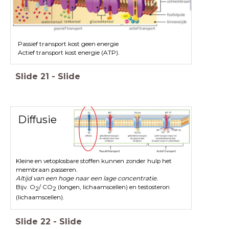
Passief transport kost geen energie
Actief transport kost energie (ATP).
Slide
21
-
Slide
Diffusie
Kleine en vetoplosbare stoffen kunnen zonder hulp het
membraan passeren.
Altijd van een hoge naar een lage concentratie.
Bijv. O
/ CO
(longen, lichaamscellen) en testosteron
2
2
(lichaamscellen).
Slide
22
-
Slide