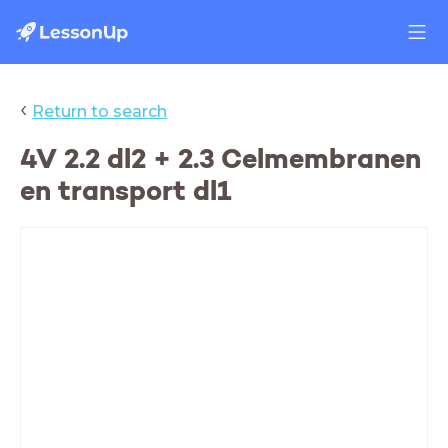
‹
Return to search
4V 2.2 dl2 + 2.3 Celmembranen
en transport dl1
H2: Cel en leven
Deze les:
- Vier rijken (dier, plant, bacterie en schimmel)
- Leerdoelen en begrippen check 2.1 en 2.2
- Mini D-toets 2.2
- 2.3 Celmembranen en Transport dl1