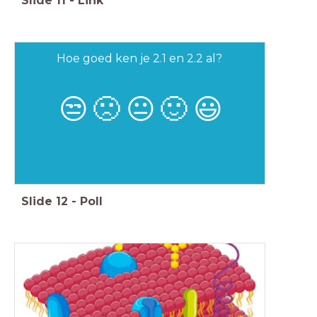
Slide
11
-
Link
Hoe goed ken je 2.1 en 2.2 al?
😒
🙁
😐
🙂
😃
Slide
12
-
Poll