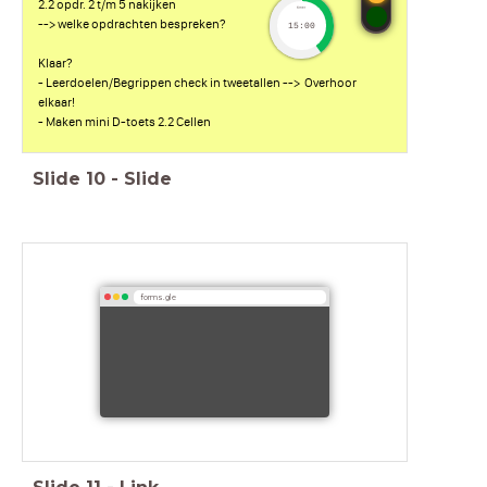
2.2 opdr. 2 t/m 5 nakijken
timer
--> welke opdrachten bespreken?
15:00
Klaar?
- Leerdoelen/Begrippen check in tweetallen --> Overhoor
elkaar!
- Maken mini D-toets 2.2 Cellen
Slide
10
-
Slide
forms.gle