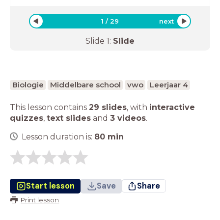
1
/
29
next
Slide
1
:
Slide
Biologie
Middelbare school
vwo
Leerjaar 4
This lesson contains
29 slides
,
with
interactive
quizzes
,
text slides
and
3 videos
.
Lesson duration is:
80
min
Start lesson
Save
Share
Print lesson