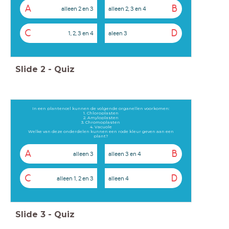
A
B
alleen 2 en 3
alleen 2, 3 en 4
C
D
1, 2, 3 en 4
aleen 3
Slide
2
-
Quiz
In een plantencel kunnen de volgende organellen voorkomen:
1. Chloroplasten
2. Amyloplasten
3. Chromoplasten
4. Vacuole
Welke van deze onderdelen kunnen een rode kleur geven aan een
plant?
A
B
alleen 3
alleen 3 en 4
C
D
alleen 1, 2 en 3
alleen 4
Slide
3
-
Quiz