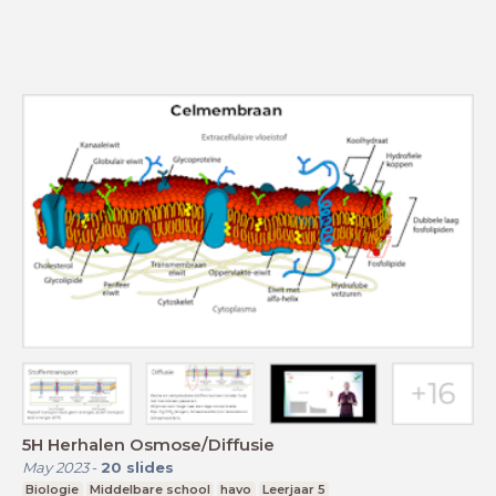
5H Herhalen Osmose/Diffusie
May 2023
-
20
slides
Biologie
Middelbare school
havo
Leerjaar 5