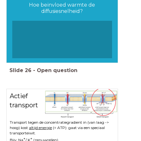
Hoe beïnvloed warmte de
diffusiesnelheid?
Slide
26
-
Open question
Actief
transport
Transport tegen de concentratiegradient in (van laag ->
hoog) kost
altijd energie
(= ATP): gaat via een speciaal
transporteiwit.
+
+
Bijv. Na
/ K
(zenuwcellen).