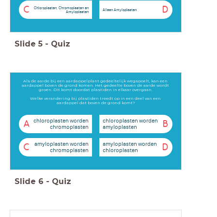
C
D
Chloroplasten, Chromoplasten en
Alleen Amyloplasten
Amyloplasten
Slide
5
-
Quiz
Als de aarde bij een aardappelplant gedeeltelijk wegspoelt, kan een
aardappel boven de grond komen. Het gedeelte boven de aarde wordt
groen. Dit komt doordat plastiden in elkaar overgaan.
Welke verandering bij plastiden treedt op in een deel van een
aardappel dat boven de grond komt?
chloroplasten worden
chloroplasten worden
A
B
chromoplasten
amyloplasten
amyloplasten worden
amyloplasten worden
C
D
chromoplasten
chloroplasten
Slide
6
-
Quiz