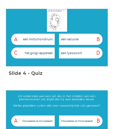
A
B
een mitochondrium
een vacuole
C
D
het golgi-apparaat
een lysosoom
Slide
4
-
Quiz
Uit onderzoek aan een cel, die in het midden van een
plantenwortel zat, blijkt dat hij veel plastiden bevat.
Welke plastiden zullen dat zeer waarschijnlijk zijn geweest?
A
B
Chloroplasten en Amyloplasten
Chloroplasten en Chromoplasten