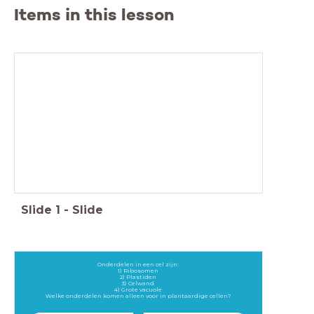
Items in this lesson
H2: Cel en leven
Deze les:
- Vier rijken (dier, plant, bacterie en schimmel)
- Leerdoelen en begrippen check 2.1 en 2.2
- Mini D-toets 2.2
- 2.3 Celmembranen en Transport dl1
Slide
1
-
Slide
Onderdelen in een cel zijn:
1) Ribosomen
2) Plastiden
3) Celwand
4) Grote vacuole
Welke onderdelen komen alleen voor in plantaardige cellen?