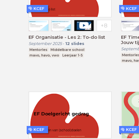
KCEF
KCEF
EF Organisatie - Les 2: To-do list
EF Tim
Jouw ti
September 2025
-
12
slides
Septemb
Mentorles
Middelbare school
Mentorle
mavo, havo, vwo
Leerjaar 1-5
mavo, ha
KCEF
KCEF