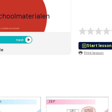
schoolmaterialen
next
Start lesson
de
Print lesson
n
JEF
s