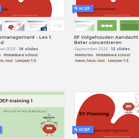
KCEF
emanagement - Les 1:
EF Volgehouden Aandacht -
jd
Beter concentreren
er 2025
-
18
slides
September 2025
-
13
slides
s
Middelbare school
Mentorles
Middelbare school
vo, vwo
Leerjaar 1-5
mavo, havo, vwo
Leerjaar 1-5
KCEF