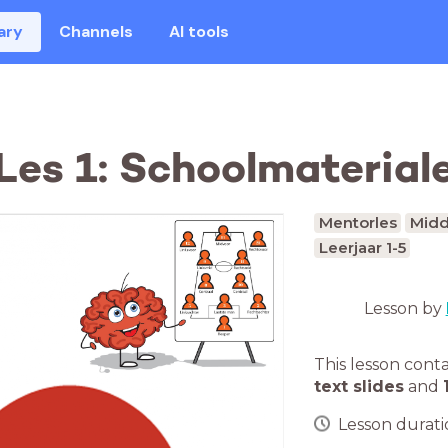
ary
Channels
AI tools
Les 1: Schoolmaterial
Mentorles
Midd
Leerjaar 1-5
Lesson by
This lesson cont
text slides
and
Lesson duratio