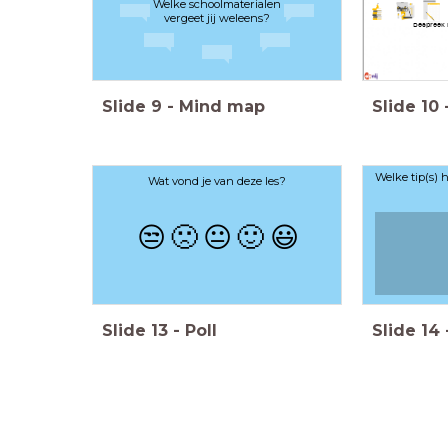
Welke schoolmaterialen
vergeet jij weleens?
Bespreek 
Slide
9
-
Mind map
Slide
10
Welke tip(s) 
Wat vond je van deze les?
😒
🙁
😐
🙂
😃
Slide
13
-
Poll
Slide
14