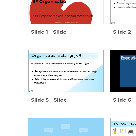
EF Organisatie
Waarom organisere
Hoe je je schoolwe
Les 1: Organiseren van je schoolmaterialen
Slide
1
-
Slide
Slide
2
-
Organisatie: belangrijk?!
Organisatie = informatie en materialen bij elkaar krijgen
Een systeem om te onthouden, meenemen en plannen zorgt
ervoor dat je niets vergeet
Gebruik het systeem altijd op dezelfde manier voor meer
STRUCTUUR
Slide
5
-
Slide
Slide
6
-
Schoolmat