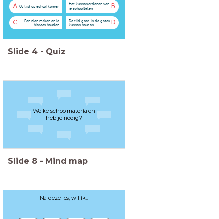
Het kunnen ordenen van
A
B
Op tijd op school komen
je schooltaken
Een plan maken en je
De tijd goed in de gaten
C
D
hieraan houden
kunnen houden
Slide
4
-
Quiz
Welke schoolmaterialen
heb je nodig?
Slide
8
-
Mind map
Na deze les, wil ik...