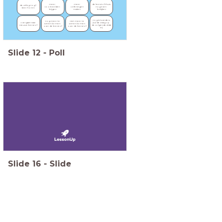
meer 
meer 
de leerstof thuis 
de uitleg nog 1 
voorbeelden 
oefeningen 
nog even 
keer horen
krijgen
maken
bekijken
nog iets anders 
nog meer te 
niet meer te 
overgaan naar 
(vul de vraag op 
weten komen 
weten komen 
nieuwe leerstof
de volgende slide 
over de leerstof
over de leerstof
in)
Slide
12
-
Poll
Slide
16
-
Slide