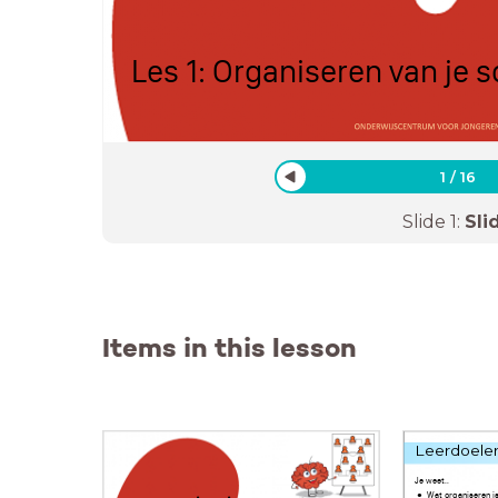
Les 1: Organiseren van je 
1
/
16
Slide
1
:
Sli
Items in this lesson
Leerdoele
Je weet..
Wat organiseren i