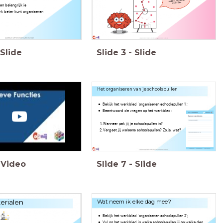
n belangrijk is
rk beter kunt organiseren
Slide
Slide
3
-
Slide
Het organiseren van je schoolspullen
Bekijk het werkblad 'organiseren schoolspullen 1';
Beantwoord de vragen op het werkblad:
Wanneer pak jij je schoolspullen in?
Vergeet jij weleens schoolspullen? Zo ja, wat?
Video
Slide
7
-
Slide
erialen
Wat neem ik elke dag mee?
Bekijk het werkblad 'organiseren schoolspullen 2';
Vul op het werkblad in welke schoolspullen jij op welke dag