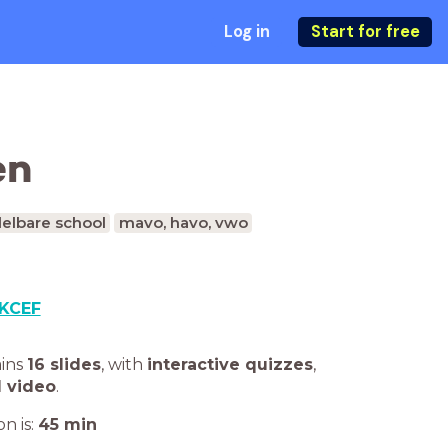
Log in
Start for free
en
elbare school
mavo, havo, vwo
KCEF
ains
16 slides
,
with
interactive quizzes
,
1 video
.
n is:
45
min