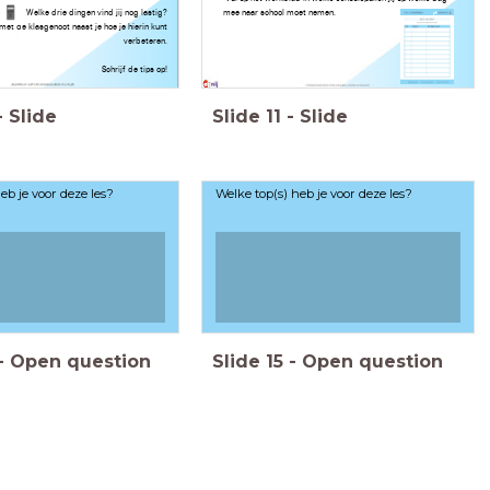
Welke drie dingen vind jij nog lastig?
mee naar school moet nemen.
met de klasgenoot naast je hoe je hierin kunt
verbeteren.
Schrijf de tips op!
-
Slide
Slide
11
-
Slide
heb je voor deze les?
Welke top(s) heb je voor deze les?
-
Open question
Slide
15
-
Open question