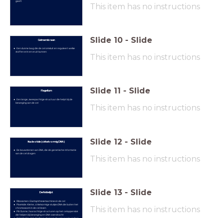
geeft
This item has no instructions
Slide
10
-
Slide
Celmembraan
Een dunne laag die de cel omsluit en reguleert welke
stoffen erin en eruit kunnen
This item has no instructions
Slide
11
-
Slide
Flagellum
Een lange, zweepachtige structuur die helpt bij de
beweging van de cel
This item has no instructions
Slide
12
-
Slide
Nucleotide (cirkelvormig DNA)
De bouwstenen van DNA, die de genetische informatie
van de cel dragen
This item has no instructions
Slide
13
-
Slide
Definitielijst
Ribosomen: Eiwitsynthesemachines in de cel
Plasmide: Kleine, cirkelvormige stukjes DNA die buiten het
This item has no instructions
chromosoom in de cel leven
Pili: Dunne, haarachtige structuren op het celoppervlak
die helpen bij beweging en DNA-overdracht
Cytoplasma: Het vloeibare deel van de cel waarin andere