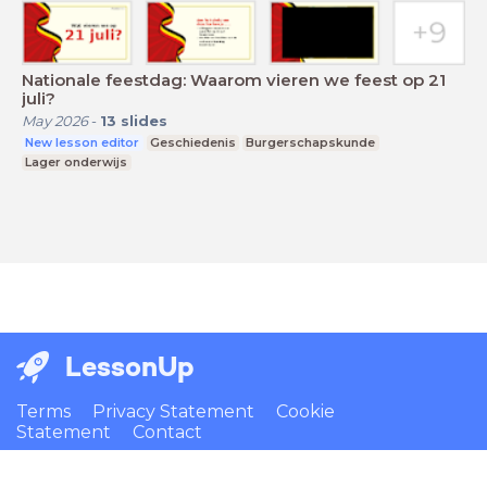
Nationale feestdag: Waarom vieren we feest op 21
juli?
May 2026
-
13
slides
New lesson editor
Geschiedenis
Burgerschapskunde
Lager onderwijs
LessonUp
Terms
Privacy Statement
Cookie
Statement
Contact
English