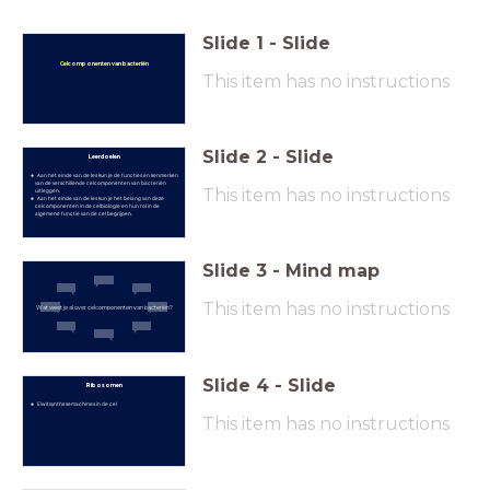
Slide
1
-
Slide
Celcomponenten van bacteriën
This item has no instructions
Slide
2
-
Slide
Leerdoelen
Aan het einde van de les kun je de functies en kenmerken
van de verschillende celcomponenten van bacteriën
This item has no instructions
uitleggen.
Aan het einde van de les kun je het belang van deze
celcomponenten in de celbiologie en hun rol in de
algemene functie van de cel begrijpen.
Slide
3
-
Mind map
This item has no instructions
Wat weet je al over celcomponenten van bacteriën?
Slide
4
-
Slide
Ribosomen
Eiwitsynthesemachines in de cel
This item has no instructions