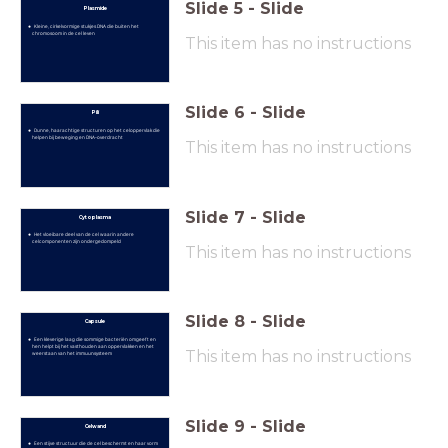
Slide
5
-
Slide
Plasmide
Kleine, cirkelvormige stukjes DNA die buiten het
chromosoom in de cel leven
This item has no instructions
Slide
6
-
Slide
Pili
Dunne, haarachtige structuren op het celoppervlak die
helpen bij beweging en DNA-overdracht
This item has no instructions
Slide
7
-
Slide
Cytoplasma
Het vloeibare deel van de cel waarin andere
celcomponenten zijn ondergedompeld
This item has no instructions
Slide
8
-
Slide
Capsule
Een kleverige laag die sommige bacteriën omgeeft en
hen helpt bij het vasthouden aan oppervlakken en het
This item has no instructions
weerstaan van het immuunsysteem
Slide
9
-
Slide
Celwand
Een stijve structuur die de cel beschermt en haar vorm