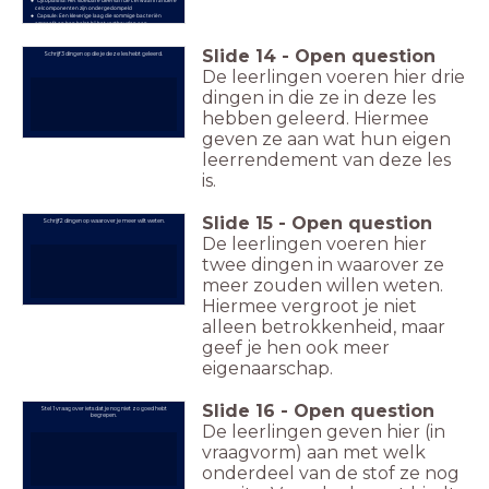
celcomponenten zijn ondergedompeld
Capsule: Een kleverige laag die sommige bacteriën
omgeeft en hen helpt bij het vasthouden aan
oppervlakken en het weerstaan van het immuunsysteem
Celwand: Een stijve structuur die de cel beschermt en
haar vorm geeft
Slide
14
-
Open question
Celmembraan: Een dunne laag die de cel omsluit en
Schrijf 3 dingen op die je deze les hebt geleerd.
reguleert welke stoffen erin en eruit kunnen
Flagellum: Een lange, zweepachtige structuur die helpt
De leerlingen voeren hier drie
bij de beweging van de cel
Nucleotide (cirkelvormig DNA): De bouwstenen van DNA,
dingen in die ze in deze les
die de genetische informatie van de cel dragen
hebben geleerd. Hiermee
geven ze aan wat hun eigen
leerrendement van deze les
is.
Slide
15
-
Open question
Schrijf 2 dingen op waarover je meer wilt weten.
De leerlingen voeren hier
twee dingen in waarover ze
meer zouden willen weten.
Hiermee vergroot je niet
alleen betrokkenheid, maar
geef je hen ook meer
eigenaarschap.
Slide
16
-
Open question
Stel 1 vraag over iets dat je nog niet zo goed hebt
begrepen.
De leerlingen geven hier (in
vraagvorm) aan met welk
onderdeel van de stof ze nog