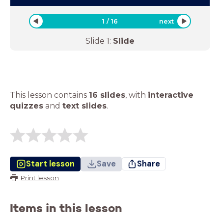
1
/
16
next
Slide
1
:
Slide
This lesson contains
16 slides
,
with
interactive
quizzes
and
text slides
.
Start lesson
Save
Share
Print lesson
Items in this lesson