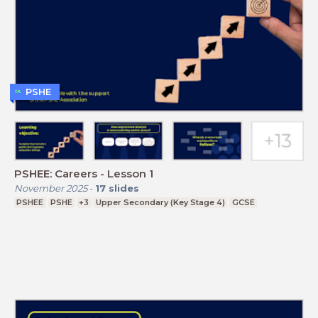
PSHE
PSHEE: Careers - Lesson 1
November 2025
-
17
slides
PSHEE
PSHE
+3
Upper Secondary (Key Stage 4)
GCSE