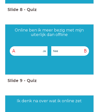
Slide
8
-
Quiz
Online ben ik meer bezig met mijn
uiterlijk dan offline
A
B
Ja
Nee
Slide
9
-
Quiz
Ik denk na over wat ik online zet