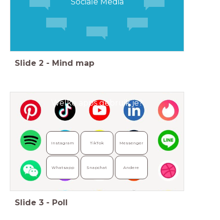
Sociale Media
Slide
2
-
Mind map
Welke apps gebruik je?
Instagram
TikTok
Messenger
Whatsapp
Snapchat
Andere
Slide
3
-
Poll