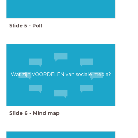
Slide
5
-
Poll
Wat zijn VOORDELEN van sociale media?
Slide
6
-
Mind map