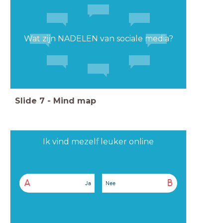
Wat zijn NADELEN van sociale media?
Slide
7
-
Mind map
Ik vind mezelf leuker online
A
B
Ja
Nee