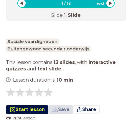
1
/
13
next
Slide
1
:
Slide
Sociale vaardigheden
Buitengewoon secundair onderwijs
This lesson contains
13 slides
,
with
interactive
quizzes
and
text slide
.
Lesson duration is:
10
min
Start lesson
Save
Share
Print lesson