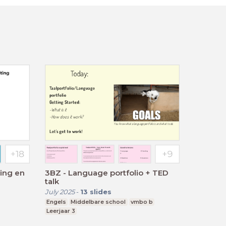
ding en
3BZ - Language portfolio + TED
talk
July 2025
-
13
slides
Engels
Middelbare school
vmbo b
Leerjaar 3