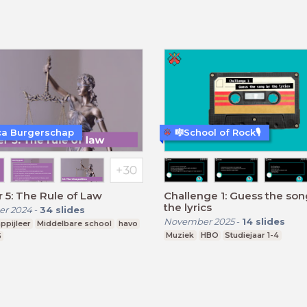
a Burgerschap
🎼School of Rock🎙️
 5: The Rule of Law
Challenge 1: Guess the son
the lyrics
r 2024
-
34
slides
November 2025
-
14
slides
ppijleer
Middelbare school
havo
Muziek
HBO
Studiejaar 1-4
5