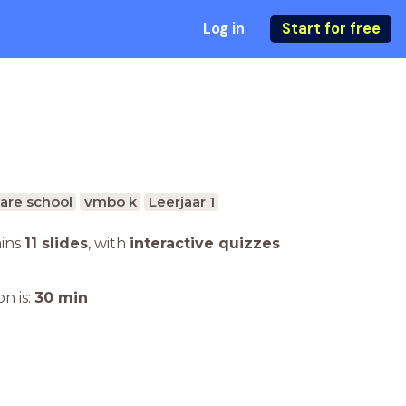
Log in
Start for free
are school
vmbo k
Leerjaar 1
ains
11 slides
,
with
interactive quizzes
n is:
30
min