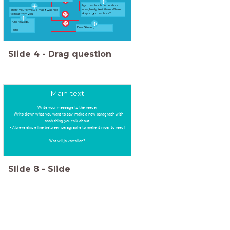
I go to school in Amersfoort
now, I really like it there. Where
Thank you for your e-mail, it was nice
do you go to school?
to hear from you.
Kind regards,
Dear Steven,
Rens
Slide
4
-
Drag question
Main text
Write your message to the reader
- Write down what you want to say, make a new paragraph with
each thing you talk about.
- Always skip a line between paragraphs to make it nicer to read!
Wat wil je vertellen?
Slide
8
-
Slide