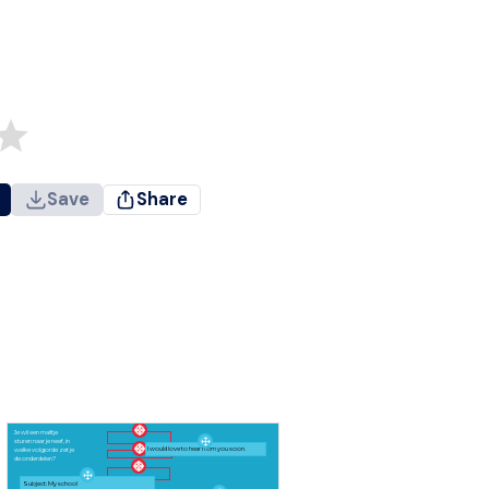
Save
Share
Je wil een mailtje
sturen naar je neef, in
I would love to hear from you soon.
welke volgorde zet je
de onderdelen?
Subject: My school