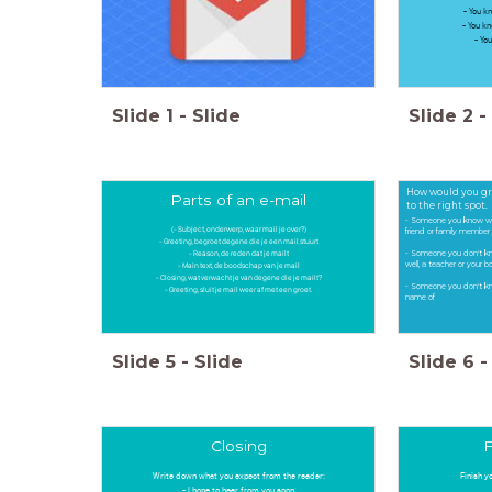
- You k
- You kn
- Yo
Slide
1
-
Slide
Slide
2
-
How would you gr
Parts of an e-mail
to the right spot.
- Someone you know wel
(- Subject, onderwerp, waar mail je over?)
friend or family member
- Greeting, begroet degene die je een mail stuurt
- Reason, de reden dat je mailt
- Someone you don't 
well, a teacher or your 
- Main text, de boodschap van je mail
- Closing, wat verwacht je van degene die je mailt?
- Someone you don't k
- Greeting, sluit je mail weer af met een groet.
name of
Slide
5
-
Slide
Slide
6
-
Closing
F
Write down what you expect from the reader:
Finish y
- I hope to hear from you soon