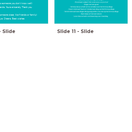
- Bovenaan: subject: het
onderwerp van je email
to someone you don't know well)
- Begin met een groet
ards, Yours sincerely, Thank you
- Vertel je dat je schrijft om te vertellen over het Emmacollege.
- Noem minimaal 1 leuk en 1 minder leuk ding van het Emmacollege.
- Vertel minimaal twee dingen die jij graag anders zou zien op het Emmacollege.
- Sluit netjes af met een slotzin.
someone close, like friends or family)
Lever deze email in via Itslearning voor maandag.
ye, Cheers, Best wishes
-
Slide
Slide
11
-
Slide