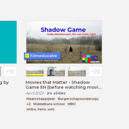
Filmeducatie
g by
Movies that Matter - Shadow
Game EN (before watching movie)
- v.a. vmbo-breed
April 2023
-
24
slides
Maatschappijleer
Burgerschapsonderwijs
+2
Middelbare school
MBO
vmbo, havo, vwo