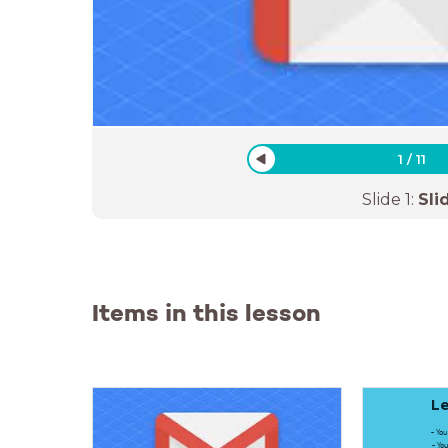
1
/
11
Slide
1
:
Sli
Items in this lesson
Le
- Yo
- Yo