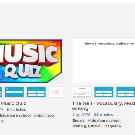
 Music Quiz
Theme 1 - vocabulary, rea
writing
24
-
34
slides
July 2026
-
22
slides
iddelbare school
vmbo, havo
Engels
Middelbare school
-3
vmbo g, t, mavo
Leerjaar 4