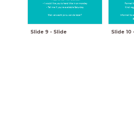
- I would like you to hand this in on monday
Formal (
- Tell me if you're available Saturday
Kind reg
Wat verwacht je nu van de lezer?
Informal (to 
B
Slide
9
-
Slide
Slide
10