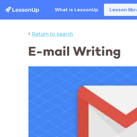
What is LessonUp
Lesson libr
‹
Return to search
E-mail Writing