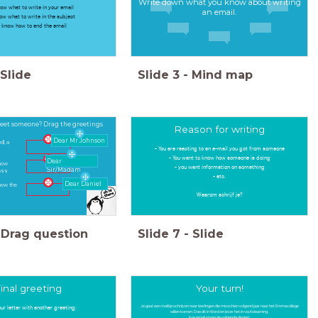
Write down what you know about writing
now what to write in your email
an email.
ow what to write in the subject
u know how to end the email
Slide
Slide
3
-
Mind map
eet someone? Drag the greetings
Reason for writing
Dear Mr Johnson
l, a
- You are reacting to an e-mail you got from someone
- You want to know how someone is doing
Dear
know
- you want information on something
Sir/Madam
boss
- etc.
Dear
Daniel
now the
Waarom schrijf je?
Drag question
Slide
7
-
Slide
inal greeting
Your turn!
our letter with another greeting:
Je gaat een mailtje schrijven naar leerlingen die misschien volgend jaar naar het Emmacollege
willen komen. Doe dit in Word en lever het in via Itslearning.
In je email staan de volgende dingen: