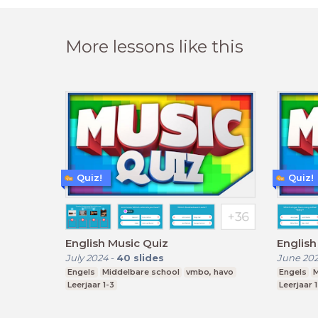
More lessons like this
Quiz!
Quiz!
English Music Quiz
English
July 2024
-
40
slides
June 20
Engels
Middelbare school
vmbo, havo
Engels
M
Leerjaar 1-3
Leerjaar 1