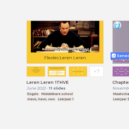
Senec
Leren Leren 1THVE
Chapter
June 2022
-
11
slides
Novembe
Engels
Middelbare school
Maatscha
mavo, havo, vwo
Leerjaar 1
Leerjaar 