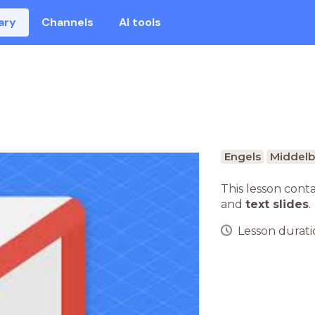
ary
Channels
AI tools
Engels
Middelb
This lesson cont
and
text slides
.
Lesson duratio