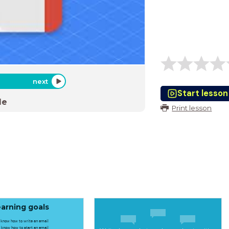
next
Start lesson
de
Print lesson
arning goals
u know how to write an email
u know how to start an email